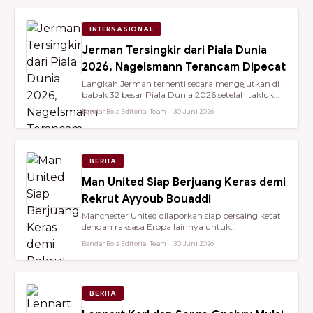
INTERNASIONAL
Jerman Tersingkir dari Piala Dunia
2026, Nagelsmann Terancam Dipecat
Langkah Jerman terhenti secara mengejutkan di
babak 32 besar Piala Dunia 2026 setelah takluk
lewat adu penalti 3-4 dari ...
Bandar Bola Editorial Team ⎯ 30 Juni 2026
BERITA
Man United Siap Berjuang Keras demi
Rekrut Ayyoub Bouaddi
Manchester United dilaporkan siap bersaing ketat
dengan raksasa Eropa lainnya untuk
mendatangkan gelandang muda sensasio...
Bandar Bola Editorial Team ⎯ 30 Juni 2026
BERITA