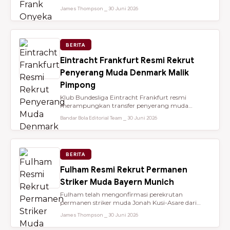
dari Brentford setelah membantu...
James Thompson ⎯ 30 Juni 2026
BERITA
Eintracht Frankfurt Resmi Rekrut
Penyerang Muda Denmark Malik
Pimpong
Klub Bundesliga Eintracht Frankfurt resmi
merampungkan transfer penyerang muda
berbakat berusia 18 tahun, Malik Pimpong,...
Bandar Bola Editorial Team ⎯ 30 Juni 2026
BERITA
Fulham Resmi Rekrut Permanen
Striker Muda Bayern Munich
Fulham telah mengonfirmasi perekrutan
permanen striker muda Jonah Kusi-Asare dari
Bayern Munich setelah performa impresi...
James Thompson ⎯ 30 Juni 2026