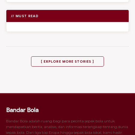
// MUST READ
[ EXPLORE MORE STORIES ]
Bandar Bola
Bandar Bola adalah ruang bagi para pecinta sepak bola untuk
mendapatkan berita, analisis, dan informasi terlengkap tentang dunia
sepak bola. Dari liga top Eropa hingga sepak bola lokal, kami hadir