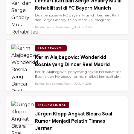
Lennart Karl dan Serge Gnabry Mulai
Rehabilitasi di FC Bayern Munich
Dua penggawa FC Bayern Munich, Lennart Karl
dan Serge Gnabry, telah memulai program
rehabilitasi di Säbener Straße demi ...
Bandar Bola Editorial Team ⎯ 30 Juni 2026
LIGA SPANYOL
Kerim Alajbegovic: Wonderkid
Bosnia yang Diincar Real Madrid
Kerim Alajbegovic, penyerang sayap berbakat asal
Bosnia dan Herzegovina, resmi dibeli kembali oleh
Bayer Leverkusen sete...
Bandar Bola Editorial Team ⎯ 30 Juni 2026
INTERNASIONAL
Jürgen Klopp Angkat Bicara Soal
Rumor Menjadi Pelatih Timnas
Jerman