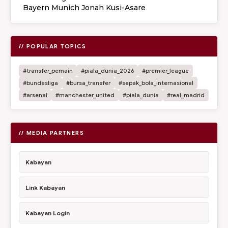
Bayern Munich Jonah Kusi-Asare
// POPULAR TOPICS
#transfer_pemain
#piala_dunia_2026
#premier_league
#bundesliga
#bursa_transfer
#sepak_bola_internasional
#arsenal
#manchester_united
#piala_dunia
#real_madrid
// MEDIA PARTNERS
Kabayan
Link Kabayan
Kabayan Login