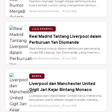
Mantan manajer Jürgen Klopp akhirnya buka
suara terkait rumor yang mengaitkan dirinya
dengan kursi kepelatihan tim nasio...
Bandar Bola Editorial Team ⎯ 30 Juni 2026
LIGA SPANYOL
Real Madrid Tantang Liverpool dalam
Perburuan Yan Diomande
Real Madrid masuk dalam perburuan penyerang
muda RB Leipzig, Yan Diomande, yang memicu
persaingan transfer sengit dengan...
Bandar Bola Editorial Team ⎯ 30 Juni 2026
BERITA
Liverpool dan Manchester United
Gigit Jari Kejar Bintang Monaco
Liverpool dan Manchester United harus menerima
kenyataan pahit setelah target transfer mereka,
Maghnes Akliouche, dilapo...
Bandar Bola Editorial Team ⎯ 30 Juni 2026