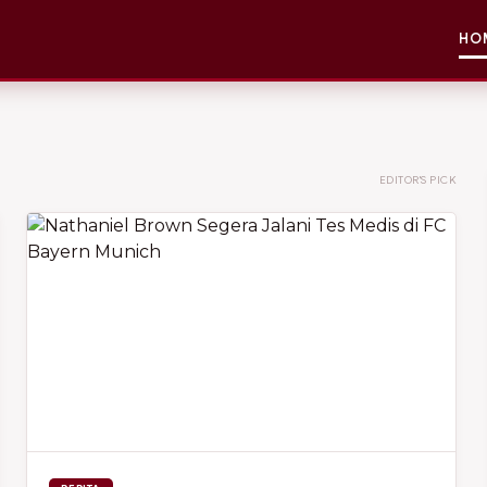
HO
EDITOR'S PICK