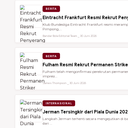
BERITA
Eintracht Frankfurt Resmi Rekrut Pe
Klub Bundesliga Eintracht Frankfurt resmi meramp
Pimpong,...
Bandar Bola Editorial Team ⎯ 30 Juni 2026
BERITA
Fulham Resmi Rekrut Permanen Strik
Fulham telah mengonfirmasi perekrutan permanen 
impresi...
James Thompson ⎯ 30 Juni 2026
INTERNASIONAL
Jerman Tersingkir dari Piala Dunia 2
Langkah Jerman terhenti secara mengejutkan di bab
dari ...