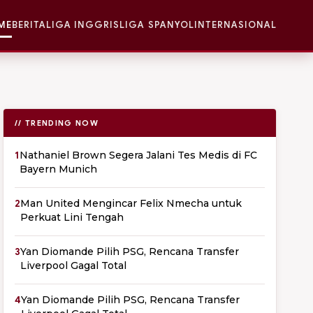
ME
BERITA
LIGA INGGRIS
LIGA SPANYOL
INTERNASIONAL
// TRENDING NOW
1
Nathaniel Brown Segera Jalani Tes Medis di FC
Bayern Munich
2
Man United Mengincar Felix Nmecha untuk
Perkuat Lini Tengah
3
Yan Diomande Pilih PSG, Rencana Transfer
Liverpool Gagal Total
4
Yan Diomande Pilih PSG, Rencana Transfer