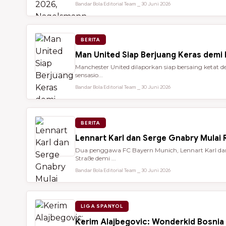
Bandar Bola Editorial Team ⎯ 30 Juni 2026
BERITA
Man United Siap Berjuang Keras demi
Manchester United dilaporkan siap bersaing keta
sensasio...
Bandar Bola Editorial Team ⎯ 30 Juni 2026
BERITA
Lennart Karl dan Serge Gnabry Mulai R
Dua penggawa FC Bayern Munich, Lennart Karl dan 
Straße demi ...
Bandar Bola Editorial Team ⎯ 30 Juni 2026
LIGA SPANYOL
Kerim Alajbegovic: Wonderkid Bosnia 