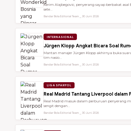
Kerim Alajbegovic, penyerang sayap berbakat asal 
sete...
Bandar Bola Editorial Team ⎯ 30 Juni 2026
INTERNASIONAL
Jürgen Klopp Angkat Bicara Soal Rum
Mantan manajer Jürgen Klopp akhirnya buka suara 
tim nasio...
Bandar Bola Editorial Team ⎯ 30 Juni 2026
LIGA SPANYOL
Real Madrid Tantang Liverpool dalam
Real Madrid masuk dalam perburuan penyerang mu
sengit dengan...
Bandar Bola Editorial Team ⎯ 30 Juni 2026