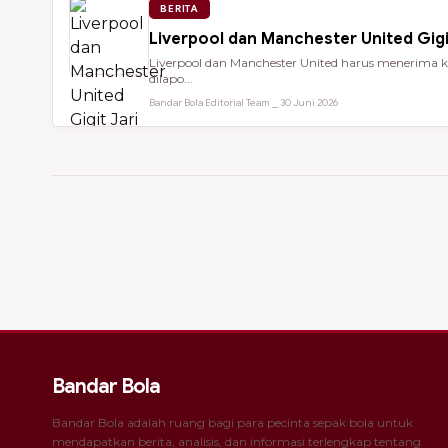
BERITA
Liverpool dan Manchester United Gigi
Liverpool dan Manchester United harus menerima ke
dilapo...
Bandar Bola Editorial Team ⎯ 30 Juni 2026
Bandar Bola
Bandar Bola adalah ruang bagi para pecinta sepak bola untuk
mendapatkan berita, analisis, dan informasi terlengkap tentang