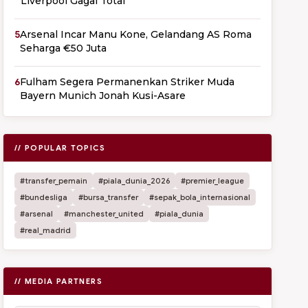
Liverpool Gagal Total
5
Arsenal Incar Manu Kone, Gelandang AS Roma
Seharga €50 Juta
6
Fulham Segera Permanenkan Striker Muda
Bayern Munich Jonah Kusi-Asare
// POPULAR TOPICS
#transfer_pemain
#piala_dunia_2026
#premier_league
#bundesliga
#bursa_transfer
#sepak_bola_internasional
#arsenal
#manchester_united
#piala_dunia
#real_madrid
// MEDIA PARTNERS