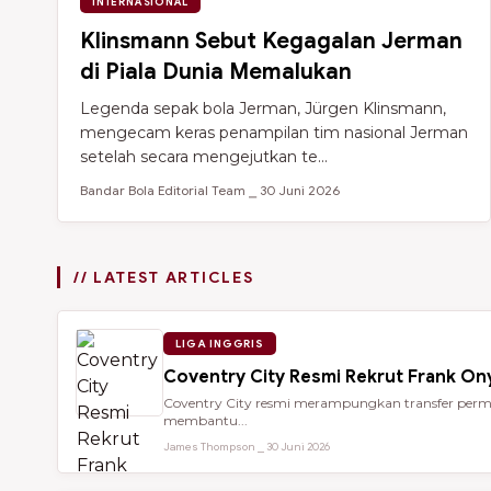
INTERNASIONAL
Klinsmann Sebut Kegagalan Jerman
di Piala Dunia Memalukan
Legenda sepak bola Jerman, Jürgen Klinsmann,
mengecam keras penampilan tim nasional Jerman
setelah secara mengejutkan te...
Bandar Bola Editorial Team ⎯ 30 Juni 2026
// LATEST ARTICLES
LIGA INGGRIS
Coventry City Resmi Rekrut Frank Ony
Coventry City resmi merampungkan transfer perman
membantu...
James Thompson ⎯ 30 Juni 2026