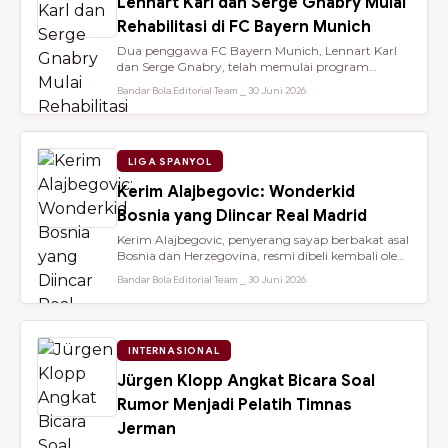
Lennart Karl dan Serge Gnabry Mulai
Rehabilitasi di FC Bayern Munich
Dua penggawa FC Bayern Munich, Lennart Karl
dan Serge Gnabry, telah memulai program
rehabilitasi di Säbener Straße demi ...
Bandar Bola Editorial Team ⎯ 30 Juni 2026
LIGA SPANYOL
Kerim Alajbegovic: Wonderkid
Bosnia yang Diincar Real Madrid
Kerim Alajbegovic, penyerang sayap berbakat asal
Bosnia dan Herzegovina, resmi dibeli kembali oleh
Bayer Leverkusen sete...
Bandar Bola Editorial Team ⎯ 30 Juni 2026
INTERNASIONAL
Jürgen Klopp Angkat Bicara Soal
Rumor Menjadi Pelatih Timnas
Jerman