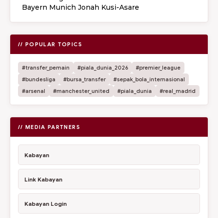
Bayern Munich Jonah Kusi-Asare
// POPULAR TOPICS
#transfer_pemain
#piala_dunia_2026
#premier_league
#bundesliga
#bursa_transfer
#sepak_bola_internasional
#arsenal
#manchester_united
#piala_dunia
#real_madrid
// MEDIA PARTNERS
Kabayan
Link Kabayan
Kabayan Login