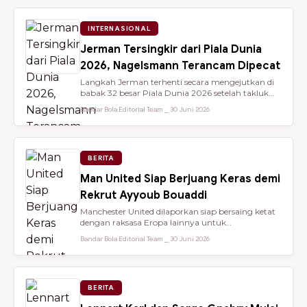
INTERNASIONAL
Jerman Tersingkir dari Piala Dunia
2026, Nagelsmann Terancam Dipecat
Langkah Jerman terhenti secara mengejutkan di
babak 32 besar Piala Dunia 2026 setelah takluk
lewat adu penalti 3-4 dari ...
Bandar Bola Editorial Team ⎯ 30 Juni 2026
BERITA
Man United Siap Berjuang Keras demi
Rekrut Ayyoub Bouaddi
Manchester United dilaporkan siap bersaing ketat
dengan raksasa Eropa lainnya untuk
mendatangkan gelandang muda sensasio...
Bandar Bola Editorial Team ⎯ 30 Juni 2026
BERITA