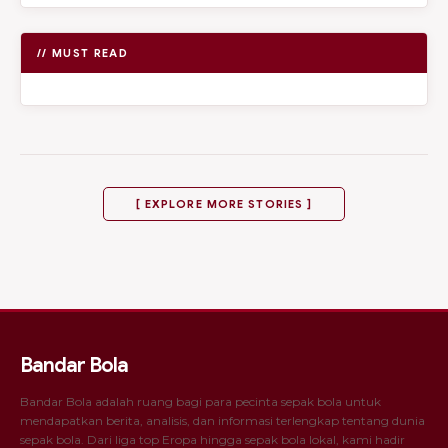
// MUST READ
[ EXPLORE MORE STORIES ]
Bandar Bola
Bandar Bola adalah ruang bagi para pecinta sepak bola untuk
mendapatkan berita, analisis, dan informasi terlengkap tentang dunia
sepak bola. Dari liga top Eropa hingga sepak bola lokal, kami hadir