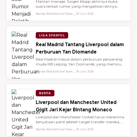
Mantan manajer Jürgen Klopp akhirnya buka
suara terkait rumor yang mengaitkan dirinya
dengan kursi kepelatihan tim nasio...
Bandar Bola Editorial Team ⎯ 30 Juni 2026
LIGA SPANYOL
Real Madrid Tantang Liverpool dalam
Perburuan Yan Diomande
Real Madrid masuk dalam perburuan penyerang
muda RB Leipzig, Yan Diomande, yang memicu
persaingan transfer sengit dengan...
Bandar Bola Editorial Team ⎯ 30 Juni 2026
BERITA
Liverpool dan Manchester United
Gigit Jari Kejar Bintang Monaco
Liverpool dan Manchester United harus menerima
kenyataan pahit setelah target transfer mereka,
Maghnes Akliouche, dilapo...
Bandar Bola Editorial Team ⎯ 30 Juni 2026