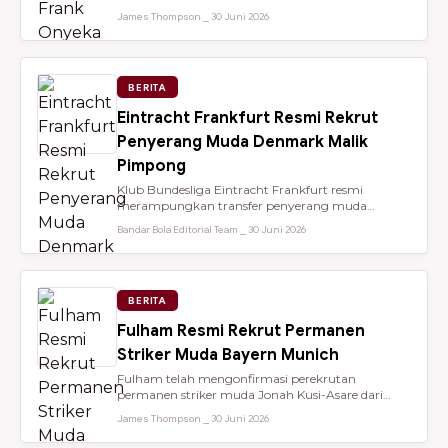
dari Brentford setelah membantu...
James Thompson ⎯ 30 Juni 2026
BERITA
Eintracht Frankfurt Resmi Rekrut
Penyerang Muda Denmark Malik
Pimpong
Klub Bundesliga Eintracht Frankfurt resmi
merampungkan transfer penyerang muda
berbakat berusia 18 tahun, Malik Pimpong,...
Bandar Bola Editorial Team ⎯ 30 Juni 2026
BERITA
Fulham Resmi Rekrut Permanen
Striker Muda Bayern Munich
Fulham telah mengonfirmasi perekrutan
permanen striker muda Jonah Kusi-Asare dari
Bayern Munich setelah performa impresi...
James Thompson ⎯ 30 Juni 2026