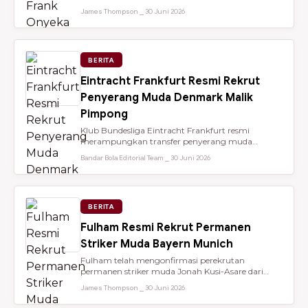
dari Brentford setelah membantu...
James Thompson ⎯ 30 Juni 2026
BERITA
Eintracht Frankfurt Resmi Rekrut
Penyerang Muda Denmark Malik
Pimpong
Klub Bundesliga Eintracht Frankfurt resmi
merampungkan transfer penyerang muda
berbakat berusia 18 tahun, Malik Pimpong,...
Bandar Bola Editorial Team ⎯ 30 Juni 2026
BERITA
Fulham Resmi Rekrut Permanen
Striker Muda Bayern Munich
Fulham telah mengonfirmasi perekrutan
permanen striker muda Jonah Kusi-Asare dari
Bayern Munich setelah performa impresi...
James Thompson ⎯ 30 Juni 2026