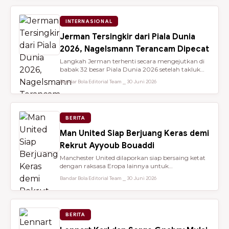
INTERNASIONAL
Jerman Tersingkir dari Piala Dunia
2026, Nagelsmann Terancam Dipecat
Langkah Jerman terhenti secara mengejutkan di
babak 32 besar Piala Dunia 2026 setelah takluk
lewat adu penalti 3-4 dari ...
Bandar Bola Editorial Team ⎯ 30 Juni 2026
BERITA
Man United Siap Berjuang Keras demi
Rekrut Ayyoub Bouaddi
Manchester United dilaporkan siap bersaing ketat
dengan raksasa Eropa lainnya untuk
mendatangkan gelandang muda sensasio...
Bandar Bola Editorial Team ⎯ 30 Juni 2026
BERITA