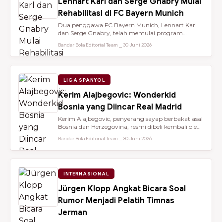
Lennart Karl dan Serge Gnabry Mulai
Rehabilitasi di FC Bayern Munich
Dua penggawa FC Bayern Munich, Lennart Karl
dan Serge Gnabry, telah memulai program
rehabilitasi di Säbener Straße demi ...
Bandar Bola Editorial Team ⎯ 30 Juni 2026
LIGA SPANYOL
Kerim Alajbegovic: Wonderkid
Bosnia yang Diincar Real Madrid
Kerim Alajbegovic, penyerang sayap berbakat asal
Bosnia dan Herzegovina, resmi dibeli kembali oleh
Bayer Leverkusen sete...
Bandar Bola Editorial Team ⎯ 30 Juni 2026
INTERNASIONAL
Jürgen Klopp Angkat Bicara Soal
Rumor Menjadi Pelatih Timnas
Jerman