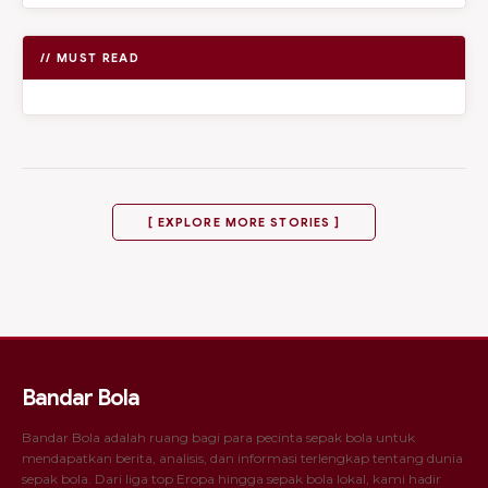
// MUST READ
[ EXPLORE MORE STORIES ]
Bandar Bola
Bandar Bola adalah ruang bagi para pecinta sepak bola untuk
mendapatkan berita, analisis, dan informasi terlengkap tentang dunia
sepak bola. Dari liga top Eropa hingga sepak bola lokal, kami hadir