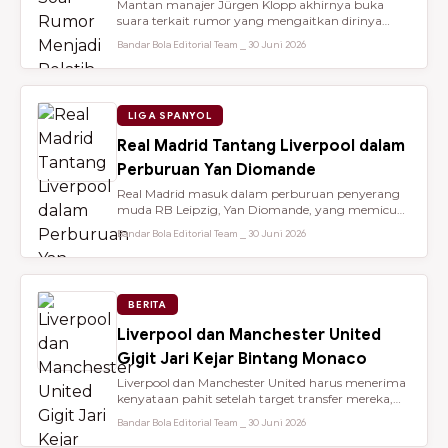
Mantan manajer Jürgen Klopp akhirnya buka
suara terkait rumor yang mengaitkan dirinya
dengan kursi kepelatihan tim nasio...
Bandar Bola Editorial Team ⎯ 30 Juni 2026
LIGA SPANYOL
Real Madrid Tantang Liverpool dalam
Perburuan Yan Diomande
Real Madrid masuk dalam perburuan penyerang
muda RB Leipzig, Yan Diomande, yang memicu
persaingan transfer sengit dengan...
Bandar Bola Editorial Team ⎯ 30 Juni 2026
BERITA
Liverpool dan Manchester United
Gigit Jari Kejar Bintang Monaco
Liverpool dan Manchester United harus menerima
kenyataan pahit setelah target transfer mereka,
Maghnes Akliouche, dilapo...
Bandar Bola Editorial Team ⎯ 30 Juni 2026