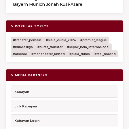
Bayern Munich Jonah Kusi-Asare
// POPULAR TOPICS
#transfer_pemain
#piala_dunia_2026
#premier_league
#bundesliga
#bursa_transfer
#sepak_bola_internasional
#arsenal
#manchester_united
#piala_dunia
#real_madrid
// MEDIA PARTNERS
Kabayan
Link Kabayan
Kabayan Login