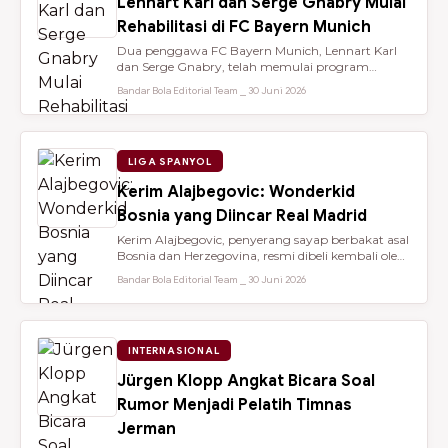
Lennart Karl dan Serge Gnabry Mulai
Rehabilitasi di FC Bayern Munich
Dua penggawa FC Bayern Munich, Lennart Karl
dan Serge Gnabry, telah memulai program
rehabilitasi di Säbener Straße demi ...
Bandar Bola Editorial Team ⎯ 30 Juni 2026
LIGA SPANYOL
Kerim Alajbegovic: Wonderkid
Bosnia yang Diincar Real Madrid
Kerim Alajbegovic, penyerang sayap berbakat asal
Bosnia dan Herzegovina, resmi dibeli kembali oleh
Bayer Leverkusen sete...
Bandar Bola Editorial Team ⎯ 30 Juni 2026
INTERNASIONAL
Jürgen Klopp Angkat Bicara Soal
Rumor Menjadi Pelatih Timnas
Jerman