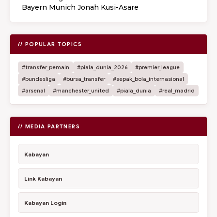
Bayern Munich Jonah Kusi-Asare
// POPULAR TOPICS
#transfer_pemain
#piala_dunia_2026
#premier_league
#bundesliga
#bursa_transfer
#sepak_bola_internasional
#arsenal
#manchester_united
#piala_dunia
#real_madrid
// MEDIA PARTNERS
Kabayan
Link Kabayan
Kabayan Login