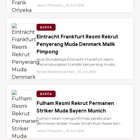
dari Brentford setelah membantu...
James Thompson ⎯ 30 Juni 2026
BERITA
Eintracht Frankfurt Resmi Rekrut
Penyerang Muda Denmark Malik
Pimpong
Klub Bundesliga Eintracht Frankfurt resmi
merampungkan transfer penyerang muda
berbakat berusia 18 tahun, Malik Pimpong,...
Bandar Bola Editorial Team ⎯ 30 Juni 2026
BERITA
Fulham Resmi Rekrut Permanen
Striker Muda Bayern Munich
Fulham telah mengonfirmasi perekrutan
permanen striker muda Jonah Kusi-Asare dari
Bayern Munich setelah performa impresi...
James Thompson ⎯ 30 Juni 2026