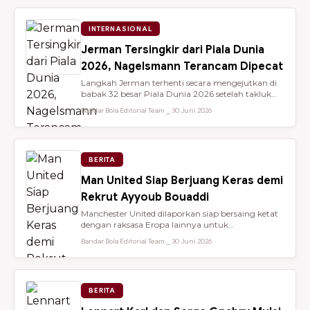
INTERNASIONAL
Jerman Tersingkir dari Piala Dunia
2026, Nagelsmann Terancam Dipecat
Langkah Jerman terhenti secara mengejutkan di
babak 32 besar Piala Dunia 2026 setelah takluk
lewat adu penalti 3-4 dari ...
Bandar Bola Editorial Team ⎯ 30 Juni 2026
BERITA
Man United Siap Berjuang Keras demi
Rekrut Ayyoub Bouaddi
Manchester United dilaporkan siap bersaing ketat
dengan raksasa Eropa lainnya untuk
mendatangkan gelandang muda sensasio...
Bandar Bola Editorial Team ⎯ 30 Juni 2026
BERITA