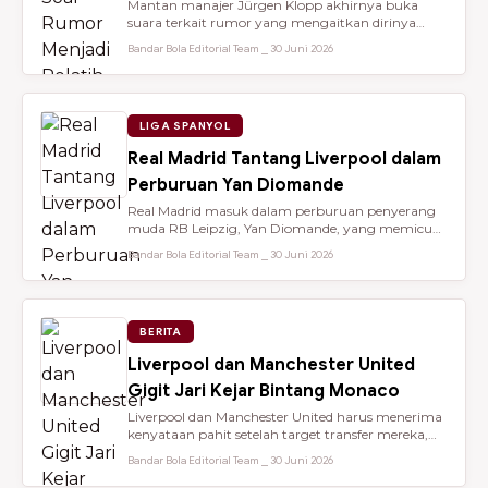
Mantan manajer Jürgen Klopp akhirnya buka
suara terkait rumor yang mengaitkan dirinya
dengan kursi kepelatihan tim nasio...
Bandar Bola Editorial Team ⎯ 30 Juni 2026
LIGA SPANYOL
Real Madrid Tantang Liverpool dalam
Perburuan Yan Diomande
Real Madrid masuk dalam perburuan penyerang
muda RB Leipzig, Yan Diomande, yang memicu
persaingan transfer sengit dengan...
Bandar Bola Editorial Team ⎯ 30 Juni 2026
BERITA
Liverpool dan Manchester United
Gigit Jari Kejar Bintang Monaco
Liverpool dan Manchester United harus menerima
kenyataan pahit setelah target transfer mereka,
Maghnes Akliouche, dilapo...
Bandar Bola Editorial Team ⎯ 30 Juni 2026