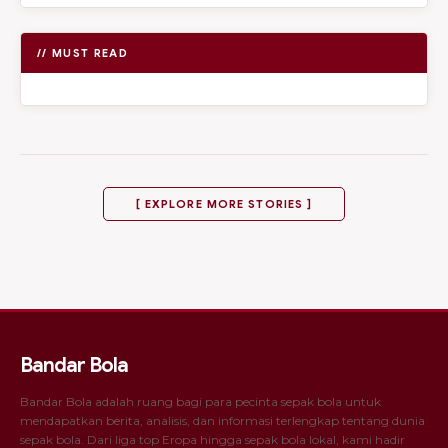
// MUST READ
[ EXPLORE MORE STORIES ]
Bandar Bola
Bandar Bola adalah ruang bagi para pecinta sepak bola untuk
mendapatkan berita, analisis, dan informasi terlengkap tentang dunia
sepak bola. Dari liga top Eropa hingga sepak bola lokal, kami hadir