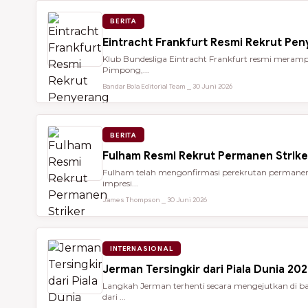
BERITA
Eintracht Frankfurt Resmi Rekrut Pe
Klub Bundesliga Eintracht Frankfurt resmi meramp
Pimpong,...
Bandar Bola Editorial Team ⎯ 30 Juni 2026
BERITA
Fulham Resmi Rekrut Permanen Strik
Fulham telah mengonfirmasi perekrutan permanen 
impresi...
James Thompson ⎯ 30 Juni 2026
INTERNASIONAL
Jerman Tersingkir dari Piala Dunia 2
Langkah Jerman terhenti secara mengejutkan di bab
dari ...