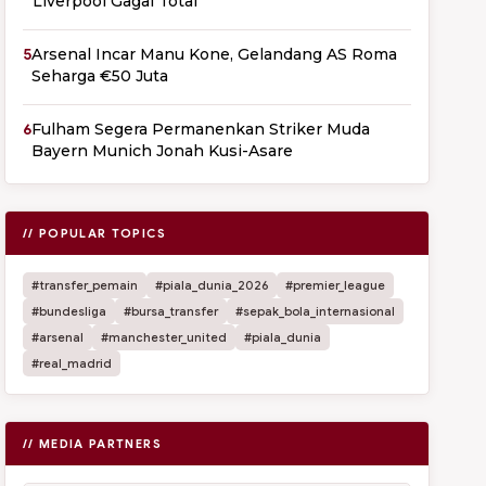
Liverpool Gagal Total
5
Arsenal Incar Manu Kone, Gelandang AS Roma
Seharga €50 Juta
6
Fulham Segera Permanenkan Striker Muda
Bayern Munich Jonah Kusi-Asare
// POPULAR TOPICS
#transfer_pemain
#piala_dunia_2026
#premier_league
#bundesliga
#bursa_transfer
#sepak_bola_internasional
#arsenal
#manchester_united
#piala_dunia
#real_madrid
// MEDIA PARTNERS