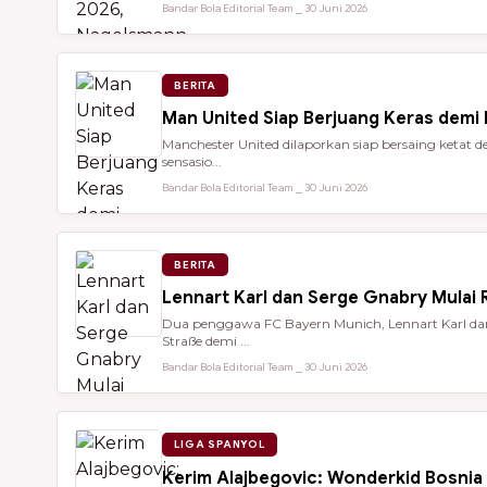
Bandar Bola Editorial Team ⎯ 30 Juni 2026
BERITA
Man United Siap Berjuang Keras demi
Manchester United dilaporkan siap bersaing keta
sensasio...
Bandar Bola Editorial Team ⎯ 30 Juni 2026
BERITA
Lennart Karl dan Serge Gnabry Mulai R
Dua penggawa FC Bayern Munich, Lennart Karl dan 
Straße demi ...
Bandar Bola Editorial Team ⎯ 30 Juni 2026
LIGA SPANYOL
Kerim Alajbegovic: Wonderkid Bosnia 