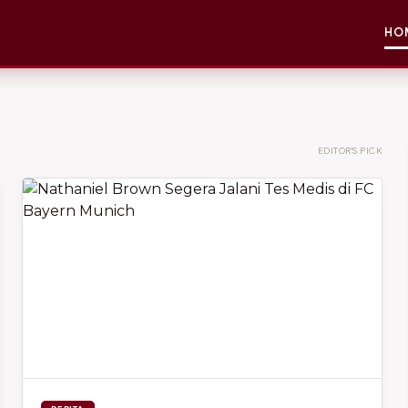
HO
EDITOR'S PICK