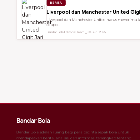
BERITA
Liverpool dan Manchester United Gigi
Liverpool dan Manchester United harus menerima ke
dilapo...
Bandar Bola Editorial Team ⎯ 30 Juni 2026
Bandar Bola
Bandar Bola adalah ruang bagi para pecinta sepak bola untuk
mendapatkan berita, analisis, dan informasi terlengkap tentang