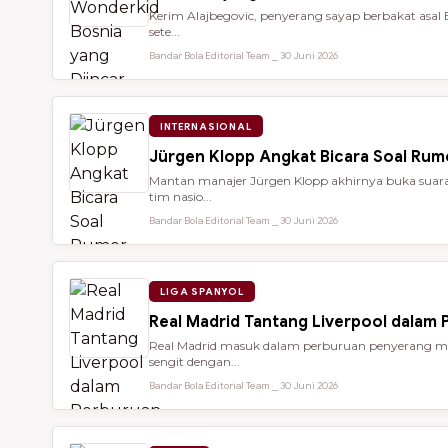
Kerim Alajbegovic, penyerang sayap berbakat asal 
sete...
Bandar Bola Editorial Team ⎯ 30 Juni 2026
INTERNASIONAL
Jürgen Klopp Angkat Bicara Soal Rum
Mantan manajer Jürgen Klopp akhirnya buka suara 
tim nasio...
Bandar Bola Editorial Team ⎯ 30 Juni 2026
LIGA SPANYOL
Real Madrid Tantang Liverpool dalam
Real Madrid masuk dalam perburuan penyerang mu
sengit dengan...
Bandar Bola Editorial Team ⎯ 30 Juni 2026