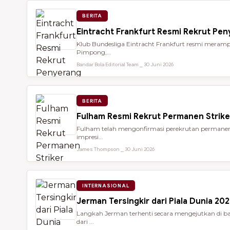
BERITA
Eintracht Frankfurt Resmi Rekrut Pe
Klub Bundesliga Eintracht Frankfurt resmi meramp
Pimpong,...
Bandar Bola Editorial Team ⎯ 30 Juni 2026
BERITA
Fulham Resmi Rekrut Permanen Strik
Fulham telah mengonfirmasi perekrutan permanen 
impresi...
James Thompson ⎯ 30 Juni 2026
INTERNASIONAL
Jerman Tersingkir dari Piala Dunia 2
Langkah Jerman terhenti secara mengejutkan di bab
dari ...