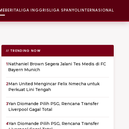
ME
BERITA
LIGA INGGRIS
LIGA SPANYOL
INTERNASIONAL
// TRENDING NOW
1
Nathaniel Brown Segera Jalani Tes Medis di FC
Bayern Munich
2
Man United Mengincar Felix Nmecha untuk
Perkuat Lini Tengah
3
Yan Diomande Pilih PSG, Rencana Transfer
Liverpool Gagal Total
4
Yan Diomande Pilih PSG, Rencana Transfer