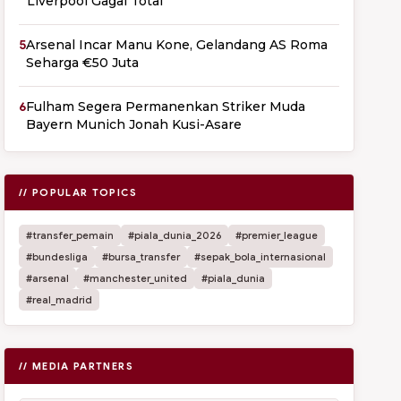
Liverpool Gagal Total
5
Arsenal Incar Manu Kone, Gelandang AS Roma
Seharga €50 Juta
6
Fulham Segera Permanenkan Striker Muda
Bayern Munich Jonah Kusi-Asare
// POPULAR TOPICS
#transfer_pemain
#piala_dunia_2026
#premier_league
#bundesliga
#bursa_transfer
#sepak_bola_internasional
#arsenal
#manchester_united
#piala_dunia
#real_madrid
// MEDIA PARTNERS