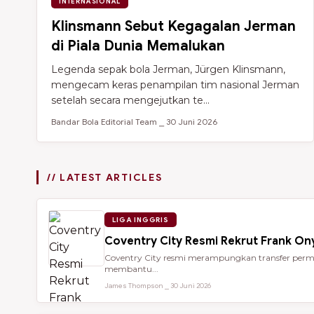
INTERNASIONAL
Klinsmann Sebut Kegagalan Jerman
di Piala Dunia Memalukan
Legenda sepak bola Jerman, Jürgen Klinsmann,
mengecam keras penampilan tim nasional Jerman
setelah secara mengejutkan te...
Bandar Bola Editorial Team ⎯ 30 Juni 2026
// LATEST ARTICLES
LIGA INGGRIS
Coventry City Resmi Rekrut Frank Ony
Coventry City resmi merampungkan transfer perman
membantu...
James Thompson ⎯ 30 Juni 2026