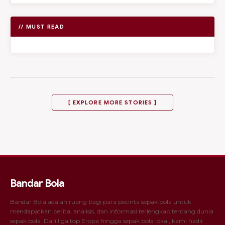
// MUST READ
[ EXPLORE MORE STORIES ]
Bandar Bola
Bandar Bola adalah ruang bagi para pecinta sepak bola untuk
mendapatkan berita, analisis, dan informasi terlengkap tentang dunia
sepak bola. Dari liga top Eropa hingga sepak bola lokal, kami hadir