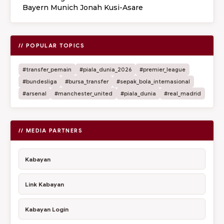
Bayern Munich Jonah Kusi-Asare
// POPULAR TOPICS
#transfer_pemain
#piala_dunia_2026
#premier_league
#bundesliga
#bursa_transfer
#sepak_bola_internasional
#arsenal
#manchester_united
#piala_dunia
#real_madrid
// MEDIA PARTNERS
Kabayan
Link Kabayan
Kabayan Login