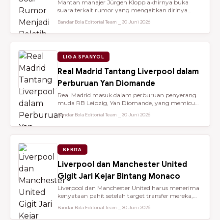
Mantan manajer Jürgen Klopp akhirnya buka
suara terkait rumor yang mengaitkan dirinya
dengan kursi kepelatihan tim nasio...
Bandar Bola Editorial Team ⎯ 30 Juni 2026
LIGA SPANYOL
Real Madrid Tantang Liverpool dalam
Perburuan Yan Diomande
Real Madrid masuk dalam perburuan penyerang
muda RB Leipzig, Yan Diomande, yang memicu
persaingan transfer sengit dengan...
Bandar Bola Editorial Team ⎯ 30 Juni 2026
BERITA
Liverpool dan Manchester United
Gigit Jari Kejar Bintang Monaco
Liverpool dan Manchester United harus menerima
kenyataan pahit setelah target transfer mereka,
Maghnes Akliouche, dilapo...
Bandar Bola Editorial Team ⎯ 30 Juni 2026