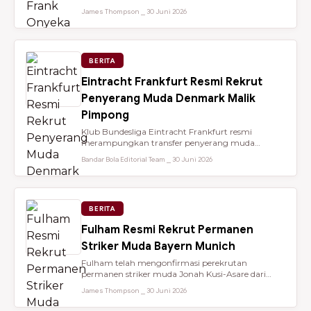
dari Brentford setelah membantu...
James Thompson ⎯ 30 Juni 2026
BERITA
Eintracht Frankfurt Resmi Rekrut
Penyerang Muda Denmark Malik
Pimpong
Klub Bundesliga Eintracht Frankfurt resmi
merampungkan transfer penyerang muda
berbakat berusia 18 tahun, Malik Pimpong,...
Bandar Bola Editorial Team ⎯ 30 Juni 2026
BERITA
Fulham Resmi Rekrut Permanen
Striker Muda Bayern Munich
Fulham telah mengonfirmasi perekrutan
permanen striker muda Jonah Kusi-Asare dari
Bayern Munich setelah performa impresi...
James Thompson ⎯ 30 Juni 2026