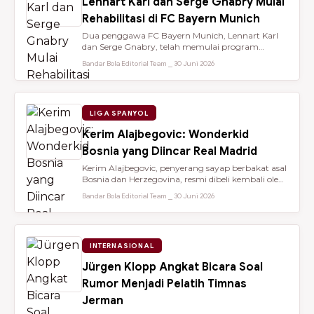
Lennart Karl dan Serge Gnabry Mulai
Rehabilitasi di FC Bayern Munich
Dua penggawa FC Bayern Munich, Lennart Karl
dan Serge Gnabry, telah memulai program
rehabilitasi di Säbener Straße demi ...
Bandar Bola Editorial Team ⎯ 30 Juni 2026
LIGA SPANYOL
Kerim Alajbegovic: Wonderkid
Bosnia yang Diincar Real Madrid
Kerim Alajbegovic, penyerang sayap berbakat asal
Bosnia dan Herzegovina, resmi dibeli kembali oleh
Bayer Leverkusen sete...
Bandar Bola Editorial Team ⎯ 30 Juni 2026
INTERNASIONAL
Jürgen Klopp Angkat Bicara Soal
Rumor Menjadi Pelatih Timnas
Jerman