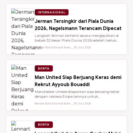
INTERNASIONAL
Jerman Tersingkir dari Piala Dunia
2026, Nagelsmann Terancam Dipecat
Langkah Jerman terhenti secara mengejutkan di
babak 32 besar Piala Dunia 2026 setelah takluk
lewat adu penalti 3-4 dari ...
Bandar Bola Editorial Team ⎯ 30 Juni 2026
BERITA
Man United Siap Berjuang Keras demi
Rekrut Ayyoub Bouaddi
Manchester United dilaporkan siap bersaing ketat
dengan raksasa Eropa lainnya untuk
mendatangkan gelandang muda sensasio...
Bandar Bola Editorial Team ⎯ 30 Juni 2026
BERITA