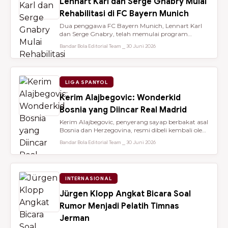
Lennart Karl dan Serge Gnabry Mulai
Rehabilitasi di FC Bayern Munich
Dua penggawa FC Bayern Munich, Lennart Karl
dan Serge Gnabry, telah memulai program
rehabilitasi di Säbener Straße demi ...
Bandar Bola Editorial Team ⎯ 30 Juni 2026
LIGA SPANYOL
Kerim Alajbegovic: Wonderkid
Bosnia yang Diincar Real Madrid
Kerim Alajbegovic, penyerang sayap berbakat asal
Bosnia dan Herzegovina, resmi dibeli kembali oleh
Bayer Leverkusen sete...
Bandar Bola Editorial Team ⎯ 30 Juni 2026
INTERNASIONAL
Jürgen Klopp Angkat Bicara Soal
Rumor Menjadi Pelatih Timnas
Jerman