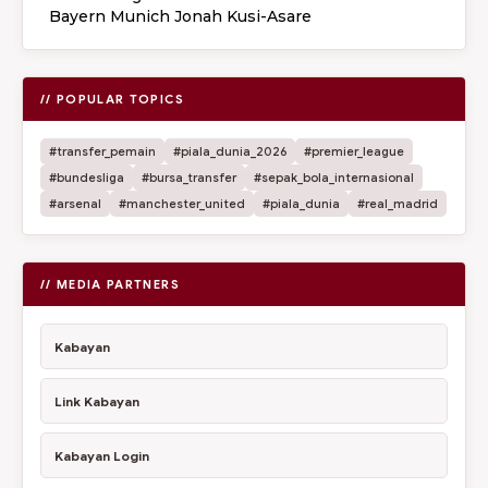
Bayern Munich Jonah Kusi-Asare
// POPULAR TOPICS
#transfer_pemain
#piala_dunia_2026
#premier_league
#bundesliga
#bursa_transfer
#sepak_bola_internasional
#arsenal
#manchester_united
#piala_dunia
#real_madrid
// MEDIA PARTNERS
Kabayan
Link Kabayan
Kabayan Login