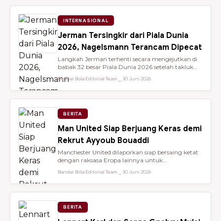
INTERNASIONAL
Jerman Tersingkir dari Piala Dunia
2026, Nagelsmann Terancam Dipecat
Langkah Jerman terhenti secara mengejutkan di
babak 32 besar Piala Dunia 2026 setelah takluk
lewat adu penalti 3-4 dari ...
Bandar Bola Editorial Team ⎯ 30 Juni 2026
BERITA
Man United Siap Berjuang Keras demi
Rekrut Ayyoub Bouaddi
Manchester United dilaporkan siap bersaing ketat
dengan raksasa Eropa lainnya untuk
mendatangkan gelandang muda sensasio...
Bandar Bola Editorial Team ⎯ 30 Juni 2026
BERITA