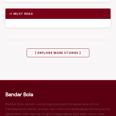
// MUST READ
[ EXPLORE MORE STORIES ]
Bandar Bola
Bandar Bola adalah ruang bagi para pecinta sepak bola untuk
mendapatkan berita, analisis, dan informasi terlengkap tentang dunia
sepak bola. Dari liga top Eropa hingga sepak bola lokal, kami hadir