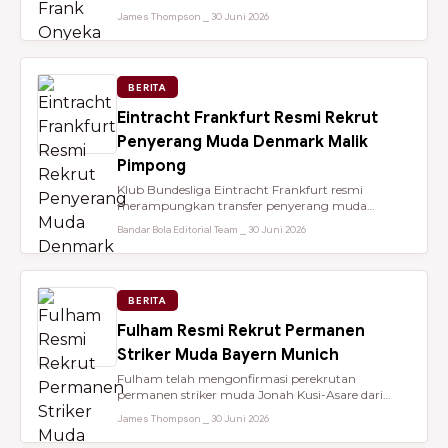
dari Brentford setelah membantu...
James Thompson ⎯ 30 Juni 2026
BERITA
Eintracht Frankfurt Resmi Rekrut
Penyerang Muda Denmark Malik
Pimpong
Klub Bundesliga Eintracht Frankfurt resmi
merampungkan transfer penyerang muda
berbakat berusia 18 tahun, Malik Pimpong,...
Bandar Bola Editorial Team ⎯ 30 Juni 2026
BERITA
Fulham Resmi Rekrut Permanen
Striker Muda Bayern Munich
Fulham telah mengonfirmasi perekrutan
permanen striker muda Jonah Kusi-Asare dari
Bayern Munich setelah performa impresi...
James Thompson ⎯ 30 Juni 2026