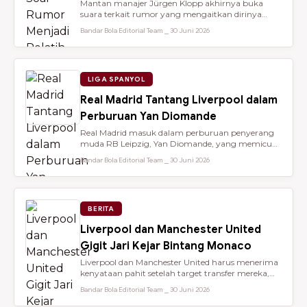
Mantan manajer Jürgen Klopp akhirnya buka
suara terkait rumor yang mengaitkan dirinya
dengan kursi kepelatihan tim nasio...
Bandar Bola Editorial Team ⎯ 30 Juni 2026
LIGA SPANYOL
Real Madrid Tantang Liverpool dalam
Perburuan Yan Diomande
Real Madrid masuk dalam perburuan penyerang
muda RB Leipzig, Yan Diomande, yang memicu
persaingan transfer sengit dengan...
Bandar Bola Editorial Team ⎯ 30 Juni 2026
BERITA
Liverpool dan Manchester United
Gigit Jari Kejar Bintang Monaco
Liverpool dan Manchester United harus menerima
kenyataan pahit setelah target transfer mereka,
Maghnes Akliouche, dilapo...
Bandar Bola Editorial Team ⎯ 30 Juni 2026