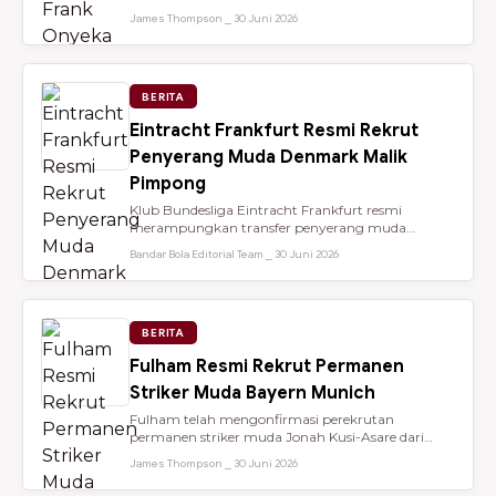
dari Brentford setelah membantu...
James Thompson ⎯ 30 Juni 2026
BERITA
Eintracht Frankfurt Resmi Rekrut
Penyerang Muda Denmark Malik
Pimpong
Klub Bundesliga Eintracht Frankfurt resmi
merampungkan transfer penyerang muda
berbakat berusia 18 tahun, Malik Pimpong,...
Bandar Bola Editorial Team ⎯ 30 Juni 2026
BERITA
Fulham Resmi Rekrut Permanen
Striker Muda Bayern Munich
Fulham telah mengonfirmasi perekrutan
permanen striker muda Jonah Kusi-Asare dari
Bayern Munich setelah performa impresi...
James Thompson ⎯ 30 Juni 2026