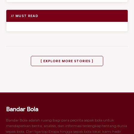
// MUST READ
[ EXPLORE MORE STORIES ]
Bandar Bola
Bandar Bola adalah ruang bagi para pecinta sepak bola untuk
mendapatkan berita, analisis, dan informasi terlengkap tentang dunia
sepak bola. Dari liga top Eropa hingga sepak bola lokal, kami hadir