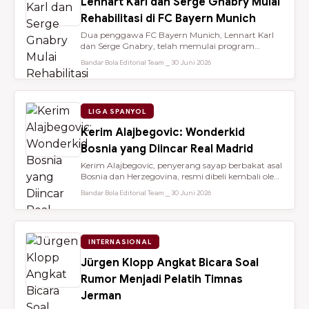
Lennart Karl dan Serge Gnabry Mulai
Rehabilitasi di FC Bayern Munich
Dua penggawa FC Bayern Munich, Lennart Karl
dan Serge Gnabry, telah memulai program
rehabilitasi di Säbener Straße demi ...
Bandar Bola Editorial Team ⎯ 30 Juni 2026
LIGA SPANYOL
Kerim Alajbegovic: Wonderkid
Bosnia yang Diincar Real Madrid
Kerim Alajbegovic, penyerang sayap berbakat asal
Bosnia dan Herzegovina, resmi dibeli kembali oleh
Bayer Leverkusen sete...
Bandar Bola Editorial Team ⎯ 30 Juni 2026
INTERNASIONAL
Jürgen Klopp Angkat Bicara Soal
Rumor Menjadi Pelatih Timnas
Jerman