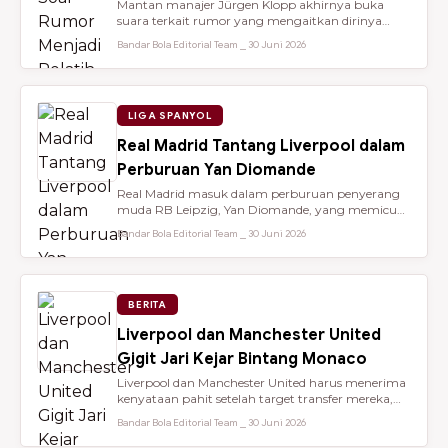
Mantan manajer Jürgen Klopp akhirnya buka
suara terkait rumor yang mengaitkan dirinya
dengan kursi kepelatihan tim nasio...
Bandar Bola Editorial Team ⎯ 30 Juni 2026
LIGA SPANYOL
Real Madrid Tantang Liverpool dalam
Perburuan Yan Diomande
Real Madrid masuk dalam perburuan penyerang
muda RB Leipzig, Yan Diomande, yang memicu
persaingan transfer sengit dengan...
Bandar Bola Editorial Team ⎯ 30 Juni 2026
BERITA
Liverpool dan Manchester United
Gigit Jari Kejar Bintang Monaco
Liverpool dan Manchester United harus menerima
kenyataan pahit setelah target transfer mereka,
Maghnes Akliouche, dilapo...
Bandar Bola Editorial Team ⎯ 30 Juni 2026