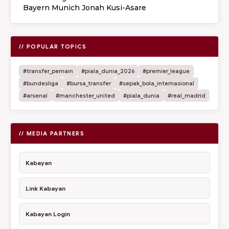
Bayern Munich Jonah Kusi-Asare
// POPULAR TOPICS
#transfer_pemain
#piala_dunia_2026
#premier_league
#bundesliga
#bursa_transfer
#sepak_bola_internasional
#arsenal
#manchester_united
#piala_dunia
#real_madrid
// MEDIA PARTNERS
Kabayan
Link Kabayan
Kabayan Login