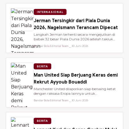
INTERNASIONAL
Jerman Tersingkir dari Piala Dunia
2026, Nagelsmann Terancam Dipecat
Langkah Jerman terhenti secara mengejutkan di
babak 32 besar Piala Dunia 2026 setelah takluk
lewat adu penalti 3-4 dari ...
Bandar Bola Editorial Team ⎯ 30 Juni 2026
BERITA
Man United Siap Berjuang Keras demi
Rekrut Ayyoub Bouaddi
Manchester United dilaporkan siap bersaing ketat
dengan raksasa Eropa lainnya untuk
mendatangkan gelandang muda sensasio...
Bandar Bola Editorial Team ⎯ 30 Juni 2026
BERITA