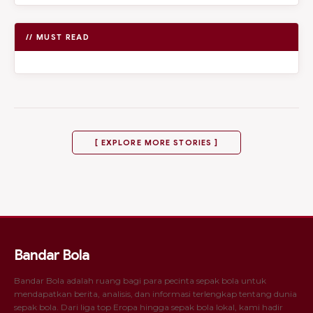
// MUST READ
[ EXPLORE MORE STORIES ]
Bandar Bola
Bandar Bola adalah ruang bagi para pecinta sepak bola untuk
mendapatkan berita, analisis, dan informasi terlengkap tentang dunia
sepak bola. Dari liga top Eropa hingga sepak bola lokal, kami hadir