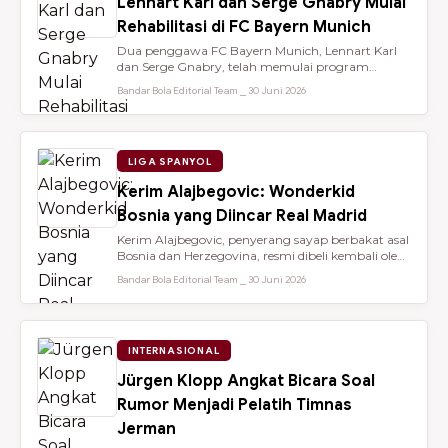
Lennart Karl dan Serge Gnabry Mulai
Rehabilitasi di FC Bayern Munich
Dua penggawa FC Bayern Munich, Lennart Karl
dan Serge Gnabry, telah memulai program
rehabilitasi di Säbener Straße demi ...
Bandar Bola Editorial Team ⎯ 30 Juni 2026
LIGA SPANYOL
Kerim Alajbegovic: Wonderkid
Bosnia yang Diincar Real Madrid
Kerim Alajbegovic, penyerang sayap berbakat asal
Bosnia dan Herzegovina, resmi dibeli kembali oleh
Bayer Leverkusen sete...
Bandar Bola Editorial Team ⎯ 30 Juni 2026
INTERNASIONAL
Jürgen Klopp Angkat Bicara Soal
Rumor Menjadi Pelatih Timnas
Jerman