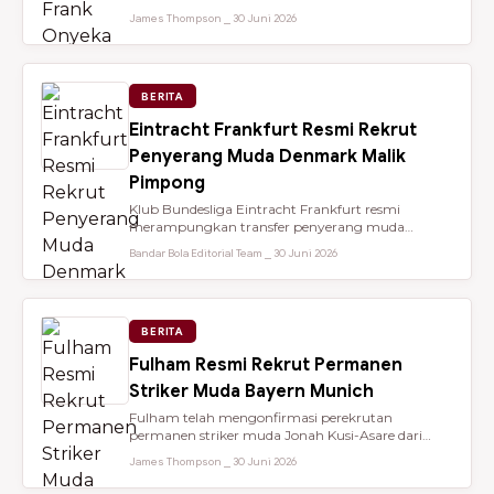
dari Brentford setelah membantu...
James Thompson ⎯ 30 Juni 2026
BERITA
Eintracht Frankfurt Resmi Rekrut
Penyerang Muda Denmark Malik
Pimpong
Klub Bundesliga Eintracht Frankfurt resmi
merampungkan transfer penyerang muda
berbakat berusia 18 tahun, Malik Pimpong,...
Bandar Bola Editorial Team ⎯ 30 Juni 2026
BERITA
Fulham Resmi Rekrut Permanen
Striker Muda Bayern Munich
Fulham telah mengonfirmasi perekrutan
permanen striker muda Jonah Kusi-Asare dari
Bayern Munich setelah performa impresi...
James Thompson ⎯ 30 Juni 2026