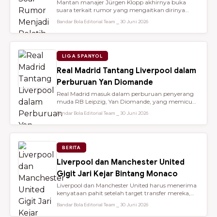
Mantan manajer Jürgen Klopp akhirnya buka
suara terkait rumor yang mengaitkan dirinya
dengan kursi kepelatihan tim nasio...
Bandar Bola Editorial Team ⎯ 30 Juni 2026
LIGA SPANYOL
Real Madrid Tantang Liverpool dalam
Perburuan Yan Diomande
Real Madrid masuk dalam perburuan penyerang
muda RB Leipzig, Yan Diomande, yang memicu
persaingan transfer sengit dengan...
Bandar Bola Editorial Team ⎯ 30 Juni 2026
BERITA
Liverpool dan Manchester United
Gigit Jari Kejar Bintang Monaco
Liverpool dan Manchester United harus menerima
kenyataan pahit setelah target transfer mereka,
Maghnes Akliouche, dilapo...
Bandar Bola Editorial Team ⎯ 30 Juni 2026