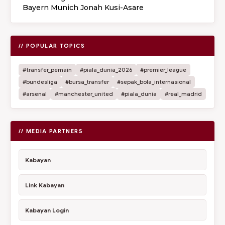
Bayern Munich Jonah Kusi-Asare
// POPULAR TOPICS
#transfer_pemain
#piala_dunia_2026
#premier_league
#bundesliga
#bursa_transfer
#sepak_bola_internasional
#arsenal
#manchester_united
#piala_dunia
#real_madrid
// MEDIA PARTNERS
Kabayan
Link Kabayan
Kabayan Login