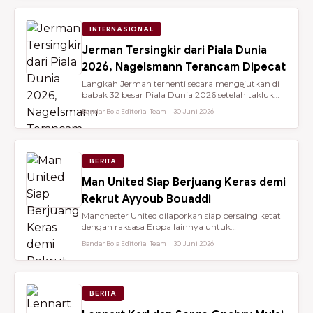
INTERNASIONAL
Jerman Tersingkir dari Piala Dunia
2026, Nagelsmann Terancam Dipecat
Langkah Jerman terhenti secara mengejutkan di
babak 32 besar Piala Dunia 2026 setelah takluk
lewat adu penalti 3-4 dari ...
Bandar Bola Editorial Team ⎯ 30 Juni 2026
BERITA
Man United Siap Berjuang Keras demi
Rekrut Ayyoub Bouaddi
Manchester United dilaporkan siap bersaing ketat
dengan raksasa Eropa lainnya untuk
mendatangkan gelandang muda sensasio...
Bandar Bola Editorial Team ⎯ 30 Juni 2026
BERITA