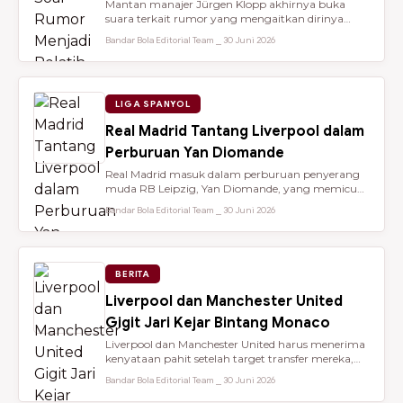
Mantan manajer Jürgen Klopp akhirnya buka
suara terkait rumor yang mengaitkan dirinya
dengan kursi kepelatihan tim nasio...
Bandar Bola Editorial Team ⎯ 30 Juni 2026
LIGA SPANYOL
Real Madrid Tantang Liverpool dalam
Perburuan Yan Diomande
Real Madrid masuk dalam perburuan penyerang
muda RB Leipzig, Yan Diomande, yang memicu
persaingan transfer sengit dengan...
Bandar Bola Editorial Team ⎯ 30 Juni 2026
BERITA
Liverpool dan Manchester United
Gigit Jari Kejar Bintang Monaco
Liverpool dan Manchester United harus menerima
kenyataan pahit setelah target transfer mereka,
Maghnes Akliouche, dilapo...
Bandar Bola Editorial Team ⎯ 30 Juni 2026