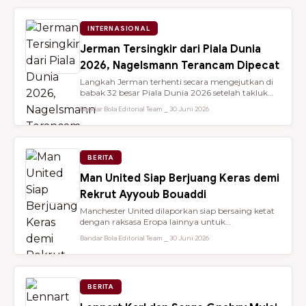
INTERNASIONAL
Jerman Tersingkir dari Piala Dunia
2026, Nagelsmann Terancam Dipecat
Langkah Jerman terhenti secara mengejutkan di
babak 32 besar Piala Dunia 2026 setelah takluk
lewat adu penalti 3-4 dari ...
Bandar Bola Editorial Team ⎯ 30 Juni 2026
BERITA
Man United Siap Berjuang Keras demi
Rekrut Ayyoub Bouaddi
Manchester United dilaporkan siap bersaing ketat
dengan raksasa Eropa lainnya untuk
mendatangkan gelandang muda sensasio...
Bandar Bola Editorial Team ⎯ 30 Juni 2026
BERITA