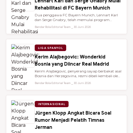
Lennart Karl dan Serge Gnabry Mulai
Rehabilitasi di FC Bayern Munich
Dua penggawa FC Bayern Munich, Lennart Karl
dan Serge Gnabry, telah memulai program
rehabilitasi di Säbener Straße demi ...
Bandar Bola Editorial Team ⎯ 30 Juni 2026
LIGA SPANYOL
Kerim Alajbegovic: Wonderkid
Bosnia yang Diincar Real Madrid
Kerim Alajbegovic, penyerang sayap berbakat asal
Bosnia dan Herzegovina, resmi dibeli kembali oleh
Bayer Leverkusen sete...
Bandar Bola Editorial Team ⎯ 30 Juni 2026
INTERNASIONAL
Jürgen Klopp Angkat Bicara Soal
Rumor Menjadi Pelatih Timnas
Jerman