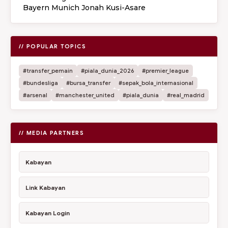
Bayern Munich Jonah Kusi-Asare
// POPULAR TOPICS
#transfer_pemain
#piala_dunia_2026
#premier_league
#bundesliga
#bursa_transfer
#sepak_bola_internasional
#arsenal
#manchester_united
#piala_dunia
#real_madrid
// MEDIA PARTNERS
Kabayan
Link Kabayan
Kabayan Login