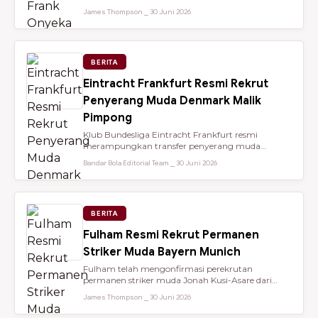
dari Brentford setelah membantu...
James Thompson ⎯ 30 Juni 2026
BERITA
Eintracht Frankfurt Resmi Rekrut
Penyerang Muda Denmark Malik
Pimpong
Klub Bundesliga Eintracht Frankfurt resmi
merampungkan transfer penyerang muda
berbakat berusia 18 tahun, Malik Pimpong,...
Bandar Bola Editorial Team ⎯ 30 Juni 2026
BERITA
Fulham Resmi Rekrut Permanen
Striker Muda Bayern Munich
Fulham telah mengonfirmasi perekrutan
permanen striker muda Jonah Kusi-Asare dari
Bayern Munich setelah performa impresi...
James Thompson ⎯ 30 Juni 2026