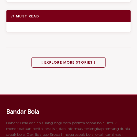
// MUST READ
[ EXPLORE MORE STORIES ]
Bandar Bola
Bandar Bola adalah ruang bagi para pecinta sepak bola untuk
mendapatkan berita, analisis, dan informasi terlengkap tentang dunia
sepak bola. Dari liga top Eropa hingga sepak bola lokal, kami hadir