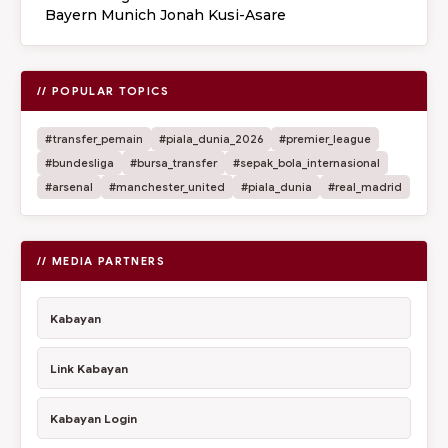
Bayern Munich Jonah Kusi-Asare
// POPULAR TOPICS
#transfer_pemain
#piala_dunia_2026
#premier_league
#bundesliga
#bursa_transfer
#sepak_bola_internasional
#arsenal
#manchester_united
#piala_dunia
#real_madrid
// MEDIA PARTNERS
Kabayan
Link Kabayan
Kabayan Login