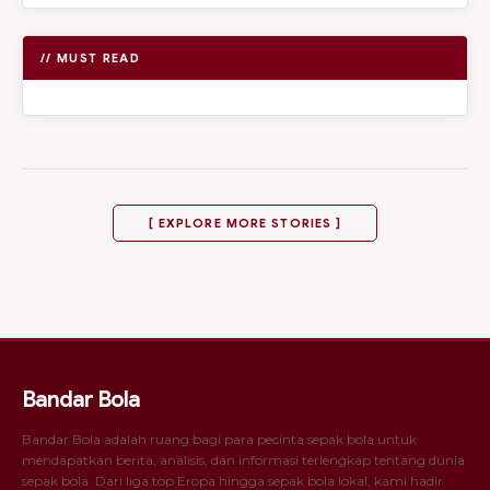
// MUST READ
[ EXPLORE MORE STORIES ]
Bandar Bola
Bandar Bola adalah ruang bagi para pecinta sepak bola untuk
mendapatkan berita, analisis, dan informasi terlengkap tentang dunia
sepak bola. Dari liga top Eropa hingga sepak bola lokal, kami hadir