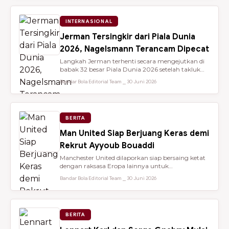
INTERNASIONAL
Jerman Tersingkir dari Piala Dunia
2026, Nagelsmann Terancam Dipecat
Langkah Jerman terhenti secara mengejutkan di
babak 32 besar Piala Dunia 2026 setelah takluk
lewat adu penalti 3-4 dari ...
Bandar Bola Editorial Team ⎯ 30 Juni 2026
BERITA
Man United Siap Berjuang Keras demi
Rekrut Ayyoub Bouaddi
Manchester United dilaporkan siap bersaing ketat
dengan raksasa Eropa lainnya untuk
mendatangkan gelandang muda sensasio...
Bandar Bola Editorial Team ⎯ 30 Juni 2026
BERITA