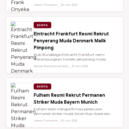
dari Brentford setelah membantu...
James Thompson ⎯ 30 Juni 2026
BERITA
Eintracht Frankfurt Resmi Rekrut
Penyerang Muda Denmark Malik
Pimpong
Klub Bundesliga Eintracht Frankfurt resmi
merampungkan transfer penyerang muda
berbakat berusia 18 tahun, Malik Pimpong,...
Bandar Bola Editorial Team ⎯ 30 Juni 2026
BERITA
Fulham Resmi Rekrut Permanen
Striker Muda Bayern Munich
Fulham telah mengonfirmasi perekrutan
permanen striker muda Jonah Kusi-Asare dari
Bayern Munich setelah performa impresi...
James Thompson ⎯ 30 Juni 2026