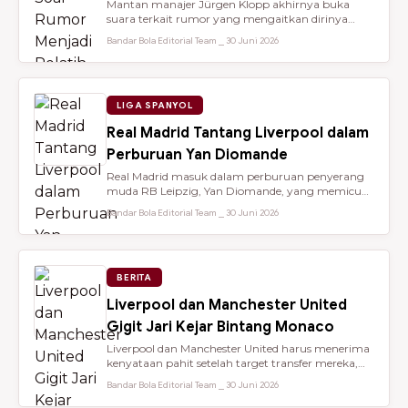
Mantan manajer Jürgen Klopp akhirnya buka
suara terkait rumor yang mengaitkan dirinya
dengan kursi kepelatihan tim nasio...
Bandar Bola Editorial Team ⎯ 30 Juni 2026
LIGA SPANYOL
Real Madrid Tantang Liverpool dalam
Perburuan Yan Diomande
Real Madrid masuk dalam perburuan penyerang
muda RB Leipzig, Yan Diomande, yang memicu
persaingan transfer sengit dengan...
Bandar Bola Editorial Team ⎯ 30 Juni 2026
BERITA
Liverpool dan Manchester United
Gigit Jari Kejar Bintang Monaco
Liverpool dan Manchester United harus menerima
kenyataan pahit setelah target transfer mereka,
Maghnes Akliouche, dilapo...
Bandar Bola Editorial Team ⎯ 30 Juni 2026