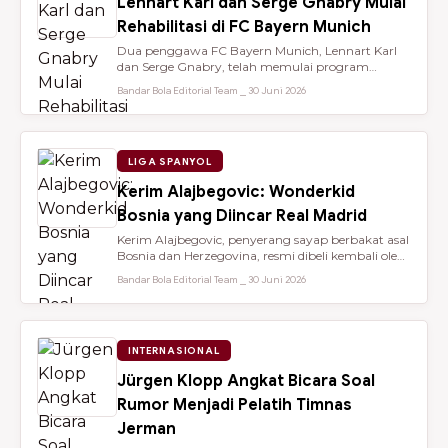
Lennart Karl dan Serge Gnabry Mulai
Rehabilitasi di FC Bayern Munich
Dua penggawa FC Bayern Munich, Lennart Karl
dan Serge Gnabry, telah memulai program
rehabilitasi di Säbener Straße demi ...
Bandar Bola Editorial Team ⎯ 30 Juni 2026
LIGA SPANYOL
Kerim Alajbegovic: Wonderkid
Bosnia yang Diincar Real Madrid
Kerim Alajbegovic, penyerang sayap berbakat asal
Bosnia dan Herzegovina, resmi dibeli kembali oleh
Bayer Leverkusen sete...
Bandar Bola Editorial Team ⎯ 30 Juni 2026
INTERNASIONAL
Jürgen Klopp Angkat Bicara Soal
Rumor Menjadi Pelatih Timnas
Jerman