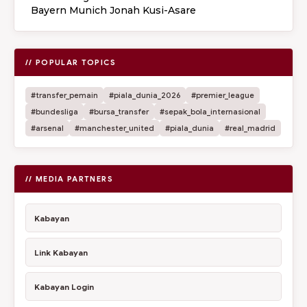
Bayern Munich Jonah Kusi-Asare
// POPULAR TOPICS
#transfer_pemain
#piala_dunia_2026
#premier_league
#bundesliga
#bursa_transfer
#sepak_bola_internasional
#arsenal
#manchester_united
#piala_dunia
#real_madrid
// MEDIA PARTNERS
Kabayan
Link Kabayan
Kabayan Login