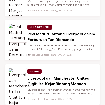
Mantan manajer Jürgen Klopp akhirnya buka
suara terkait rumor yang mengaitkan dirinya
dengan kursi kepelatihan tim nasio...
Bandar Bola Editorial Team ⎯ 30 Juni 2026
LIGA SPANYOL
Real Madrid Tantang Liverpool dalam
Perburuan Yan Diomande
Real Madrid masuk dalam perburuan penyerang
muda RB Leipzig, Yan Diomande, yang memicu
persaingan transfer sengit dengan...
Bandar Bola Editorial Team ⎯ 30 Juni 2026
BERITA
Liverpool dan Manchester United
Gigit Jari Kejar Bintang Monaco
Liverpool dan Manchester United harus menerima
kenyataan pahit setelah target transfer mereka,
Maghnes Akliouche, dilapo...
Bandar Bola Editorial Team ⎯ 30 Juni 2026