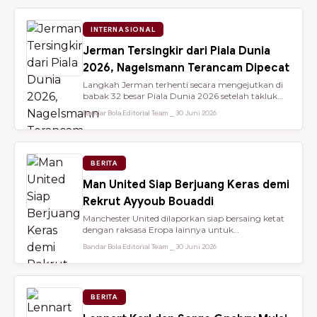
INTERNASIONAL
Jerman Tersingkir dari Piala Dunia
2026, Nagelsmann Terancam Dipecat
Langkah Jerman terhenti secara mengejutkan di
babak 32 besar Piala Dunia 2026 setelah takluk
lewat adu penalti 3-4 dari ...
Bandar Bola Editorial Team ⎯ 30 Juni 2026
BERITA
Man United Siap Berjuang Keras demi
Rekrut Ayyoub Bouaddi
Manchester United dilaporkan siap bersaing ketat
dengan raksasa Eropa lainnya untuk
mendatangkan gelandang muda sensasio...
Bandar Bola Editorial Team ⎯ 30 Juni 2026
BERITA