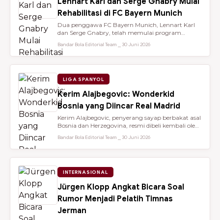
Lennart Karl dan Serge Gnabry Mulai
Rehabilitasi di FC Bayern Munich
Dua penggawa FC Bayern Munich, Lennart Karl
dan Serge Gnabry, telah memulai program
rehabilitasi di Säbener Straße demi ...
Bandar Bola Editorial Team ⎯ 30 Juni 2026
LIGA SPANYOL
Kerim Alajbegovic: Wonderkid
Bosnia yang Diincar Real Madrid
Kerim Alajbegovic, penyerang sayap berbakat asal
Bosnia dan Herzegovina, resmi dibeli kembali oleh
Bayer Leverkusen sete...
Bandar Bola Editorial Team ⎯ 30 Juni 2026
INTERNASIONAL
Jürgen Klopp Angkat Bicara Soal
Rumor Menjadi Pelatih Timnas
Jerman