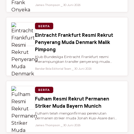
dari Brentford setelah membantu...
James Thompson ⎯ 30 Juni 2026
BERITA
Eintracht Frankfurt Resmi Rekrut
Penyerang Muda Denmark Malik
Pimpong
Klub Bundesliga Eintracht Frankfurt resmi
merampungkan transfer penyerang muda
berbakat berusia 18 tahun, Malik Pimpong,...
Bandar Bola Editorial Team ⎯ 30 Juni 2026
BERITA
Fulham Resmi Rekrut Permanen
Striker Muda Bayern Munich
Fulham telah mengonfirmasi perekrutan
permanen striker muda Jonah Kusi-Asare dari
Bayern Munich setelah performa impresi...
James Thompson ⎯ 30 Juni 2026