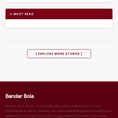
// MUST READ
[ EXPLORE MORE STORIES ]
Bandar Bola
Bandar Bola adalah ruang bagi para pecinta sepak bola untuk
mendapatkan berita, analisis, dan informasi terlengkap tentang dunia
sepak bola. Dari liga top Eropa hingga sepak bola lokal, kami hadir