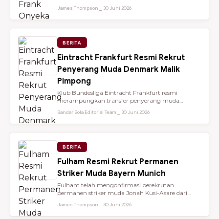
dari Brentford setelah membantu...
James Thompson ⎯ 30 Juni 2026
BERITA
Eintracht Frankfurt Resmi Rekrut
Penyerang Muda Denmark Malik
Pimpong
Klub Bundesliga Eintracht Frankfurt resmi
merampungkan transfer penyerang muda
berbakat berusia 18 tahun, Malik Pimpong,...
Bandar Bola Editorial Team ⎯ 30 Juni 2026
BERITA
Fulham Resmi Rekrut Permanen
Striker Muda Bayern Munich
Fulham telah mengonfirmasi perekrutan
permanen striker muda Jonah Kusi-Asare dari
Bayern Munich setelah performa impresi...
James Thompson ⎯ 30 Juni 2026