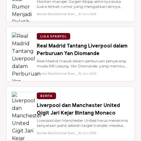
Mantan manajer Jürgen Klopp akhirnya buka
suara terkait rumor yang mengaitkan dirinya
dengan kursi kepelatihan tim nasio...
Bandar Bola Editorial Team ⎯ 30 Juni 2026
LIGA SPANYOL
Real Madrid Tantang Liverpool dalam
Perburuan Yan Diomande
Real Madrid masuk dalam perburuan penyerang
muda RB Leipzig, Yan Diomande, yang memicu
persaingan transfer sengit dengan...
Bandar Bola Editorial Team ⎯ 30 Juni 2026
BERITA
Liverpool dan Manchester United
Gigit Jari Kejar Bintang Monaco
Liverpool dan Manchester United harus menerima
kenyataan pahit setelah target transfer mereka,
Maghnes Akliouche, dilapo...
Bandar Bola Editorial Team ⎯ 30 Juni 2026