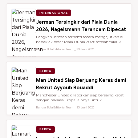
INTERNASIONAL
Jerman Tersingkir dari Piala Dunia
2026, Nagelsmann Terancam Dipecat
Langkah Jerman terhenti secara mengejutkan di
babak 32 besar Piala Dunia 2026 setelah takluk
lewat adu penalti 3-4 dari ...
Bandar Bola Editorial Team ⎯ 30 Juni 2026
BERITA
Man United Siap Berjuang Keras demi
Rekrut Ayyoub Bouaddi
Manchester United dilaporkan siap bersaing ketat
dengan raksasa Eropa lainnya untuk
mendatangkan gelandang muda sensasio...
Bandar Bola Editorial Team ⎯ 30 Juni 2026
BERITA