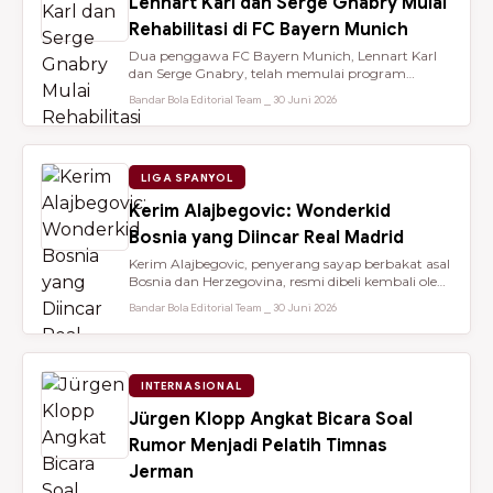
Lennart Karl dan Serge Gnabry Mulai
Rehabilitasi di FC Bayern Munich
Dua penggawa FC Bayern Munich, Lennart Karl
dan Serge Gnabry, telah memulai program
rehabilitasi di Säbener Straße demi ...
Bandar Bola Editorial Team ⎯ 30 Juni 2026
LIGA SPANYOL
Kerim Alajbegovic: Wonderkid
Bosnia yang Diincar Real Madrid
Kerim Alajbegovic, penyerang sayap berbakat asal
Bosnia dan Herzegovina, resmi dibeli kembali oleh
Bayer Leverkusen sete...
Bandar Bola Editorial Team ⎯ 30 Juni 2026
INTERNASIONAL
Jürgen Klopp Angkat Bicara Soal
Rumor Menjadi Pelatih Timnas
Jerman