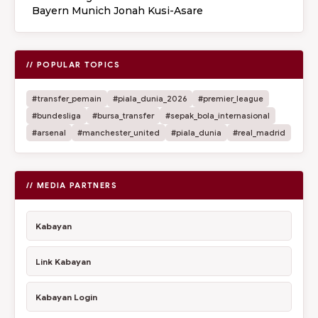
Bayern Munich Jonah Kusi-Asare
// POPULAR TOPICS
#transfer_pemain
#piala_dunia_2026
#premier_league
#bundesliga
#bursa_transfer
#sepak_bola_internasional
#arsenal
#manchester_united
#piala_dunia
#real_madrid
// MEDIA PARTNERS
Kabayan
Link Kabayan
Kabayan Login