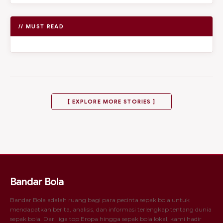
// MUST READ
[ EXPLORE MORE STORIES ]
Bandar Bola
Bandar Bola adalah ruang bagi para pecinta sepak bola untuk
mendapatkan berita, analisis, dan informasi terlengkap tentang dunia
sepak bola. Dari liga top Eropa hingga sepak bola lokal, kami hadir