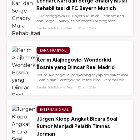
Lennart Karl dan Serge Gnabry Mulai
Rehabilitasi di FC Bayern Munich
Dua penggawa FC Bayern Munich, Lennart Karl
dan Serge Gnabry, telah memulai program
rehabilitasi di Säbener Straße demi ...
Bandar Bola Editorial Team ⎯ 30 Juni 2026
LIGA SPANYOL
Kerim Alajbegovic: Wonderkid
Bosnia yang Diincar Real Madrid
Kerim Alajbegovic, penyerang sayap berbakat asal
Bosnia dan Herzegovina, resmi dibeli kembali oleh
Bayer Leverkusen sete...
Bandar Bola Editorial Team ⎯ 30 Juni 2026
INTERNASIONAL
Jürgen Klopp Angkat Bicara Soal
Rumor Menjadi Pelatih Timnas
Jerman