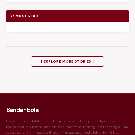
// MUST READ
[ EXPLORE MORE STORIES ]
Bandar Bola
Bandar Bola adalah ruang bagi para pecinta sepak bola untuk
mendapatkan berita, analisis, dan informasi terlengkap tentang dunia
sepak bola. Dari liga top Eropa hingga sepak bola lokal, kami hadir