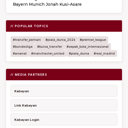
Bayern Munich Jonah Kusi-Asare
// POPULAR TOPICS
#transfer_pemain
#piala_dunia_2026
#premier_league
#bundesliga
#bursa_transfer
#sepak_bola_internasional
#arsenal
#manchester_united
#piala_dunia
#real_madrid
// MEDIA PARTNERS
Kabayan
Link Kabayan
Kabayan Login