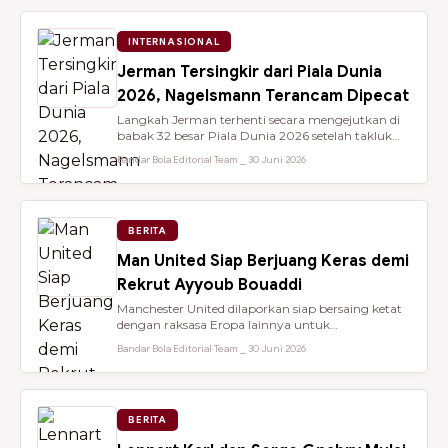
INTERNASIONAL
Jerman Tersingkir dari Piala Dunia
2026, Nagelsmann Terancam Dipecat
Langkah Jerman terhenti secara mengejutkan di
babak 32 besar Piala Dunia 2026 setelah takluk
lewat adu penalti 3-4 dari ...
Bandar Bola Editorial Team ⎯ 30 Juni 2026
BERITA
Man United Siap Berjuang Keras demi
Rekrut Ayyoub Bouaddi
Manchester United dilaporkan siap bersaing ketat
dengan raksasa Eropa lainnya untuk
mendatangkan gelandang muda sensasio...
Bandar Bola Editorial Team ⎯ 30 Juni 2026
BERITA