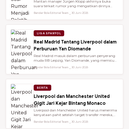
Mantan manajer Jürgen Klopp akhirnya buka
suara terkait rumor yang mengaitkan dirinya
dengan kursi kepelatihan tim nasio...
Bandar Bola Editorial Team ⎯ 30 Juni 2026
LIGA SPANYOL
Real Madrid Tantang Liverpool dalam
Perburuan Yan Diomande
Real Madrid masuk dalam perburuan penyerang
muda RB Leipzig, Yan Diomande, yang memicu
persaingan transfer sengit dengan...
Bandar Bola Editorial Team ⎯ 30 Juni 2026
BERITA
Liverpool dan Manchester United
Gigit Jari Kejar Bintang Monaco
Liverpool dan Manchester United harus menerima
kenyataan pahit setelah target transfer mereka,
Maghnes Akliouche, dilapo...
Bandar Bola Editorial Team ⎯ 30 Juni 2026