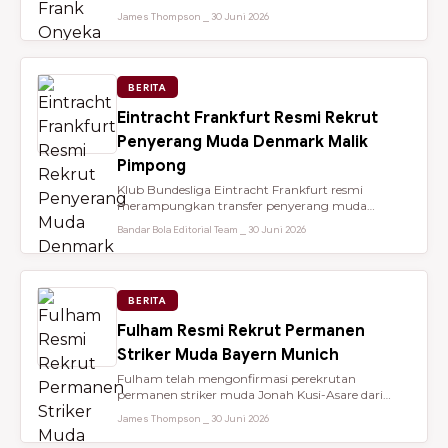
dari Brentford setelah membantu...
James Thompson ⎯ 30 Juni 2026
BERITA
Eintracht Frankfurt Resmi Rekrut
Penyerang Muda Denmark Malik
Pimpong
Klub Bundesliga Eintracht Frankfurt resmi
merampungkan transfer penyerang muda
berbakat berusia 18 tahun, Malik Pimpong,...
Bandar Bola Editorial Team ⎯ 30 Juni 2026
BERITA
Fulham Resmi Rekrut Permanen
Striker Muda Bayern Munich
Fulham telah mengonfirmasi perekrutan
permanen striker muda Jonah Kusi-Asare dari
Bayern Munich setelah performa impresi...
James Thompson ⎯ 30 Juni 2026