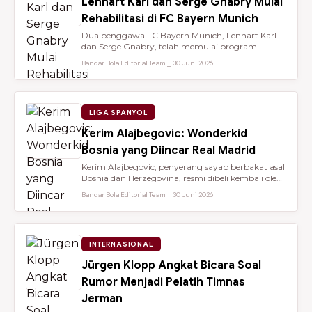
Lennart Karl dan Serge Gnabry Mulai
Rehabilitasi di FC Bayern Munich
Dua penggawa FC Bayern Munich, Lennart Karl
dan Serge Gnabry, telah memulai program
rehabilitasi di Säbener Straße demi ...
Bandar Bola Editorial Team ⎯ 30 Juni 2026
LIGA SPANYOL
Kerim Alajbegovic: Wonderkid
Bosnia yang Diincar Real Madrid
Kerim Alajbegovic, penyerang sayap berbakat asal
Bosnia dan Herzegovina, resmi dibeli kembali oleh
Bayer Leverkusen sete...
Bandar Bola Editorial Team ⎯ 30 Juni 2026
INTERNASIONAL
Jürgen Klopp Angkat Bicara Soal
Rumor Menjadi Pelatih Timnas
Jerman