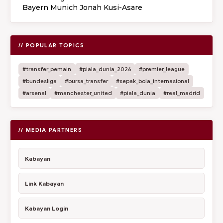
Bayern Munich Jonah Kusi-Asare
// POPULAR TOPICS
#transfer_pemain
#piala_dunia_2026
#premier_league
#bundesliga
#bursa_transfer
#sepak_bola_internasional
#arsenal
#manchester_united
#piala_dunia
#real_madrid
// MEDIA PARTNERS
Kabayan
Link Kabayan
Kabayan Login