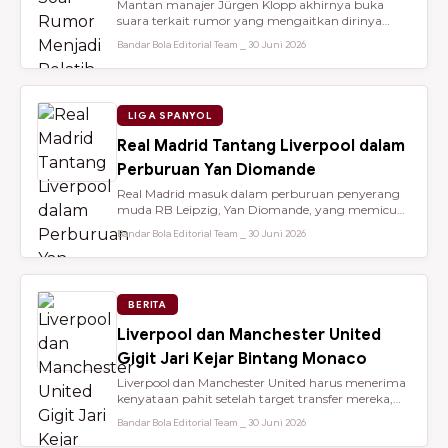
Mantan manajer Jürgen Klopp akhirnya buka
suara terkait rumor yang mengaitkan dirinya
dengan kursi kepelatihan tim nasio...
Bandar Bola Editorial Team ⎯ 30 Juni 2026
LIGA SPANYOL
Real Madrid Tantang Liverpool dalam
Perburuan Yan Diomande
Real Madrid masuk dalam perburuan penyerang
muda RB Leipzig, Yan Diomande, yang memicu
persaingan transfer sengit dengan...
Bandar Bola Editorial Team ⎯ 30 Juni 2026
BERITA
Liverpool dan Manchester United
Gigit Jari Kejar Bintang Monaco
Liverpool dan Manchester United harus menerima
kenyataan pahit setelah target transfer mereka,
Maghnes Akliouche, dilapo...
Bandar Bola Editorial Team ⎯ 30 Juni 2026