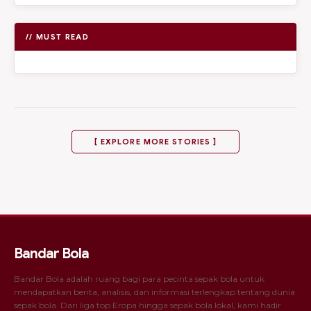
// MUST READ
[ EXPLORE MORE STORIES ]
Bandar Bola
Bandar Bola adalah ruang bagi para pecinta sepak bola untuk
mendapatkan berita, analisis, dan informasi terlengkap tentang dunia
sepak bola. Dari liga top Eropa hingga sepak bola lokal, kami hadir