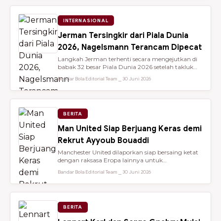
INTERNASIONAL
Jerman Tersingkir dari Piala Dunia
2026, Nagelsmann Terancam Dipecat
Langkah Jerman terhenti secara mengejutkan di
babak 32 besar Piala Dunia 2026 setelah takluk
lewat adu penalti 3-4 dari ...
Bandar Bola Editorial Team ⎯ 30 Juni 2026
BERITA
Man United Siap Berjuang Keras demi
Rekrut Ayyoub Bouaddi
Manchester United dilaporkan siap bersaing ketat
dengan raksasa Eropa lainnya untuk
mendatangkan gelandang muda sensasio...
Bandar Bola Editorial Team ⎯ 30 Juni 2026
BERITA