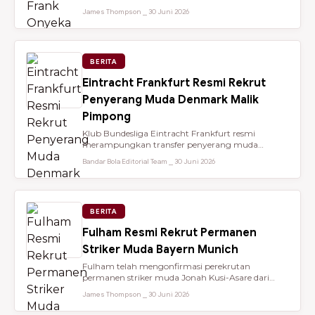
dari Brentford setelah membantu...
James Thompson ⎯ 30 Juni 2026
BERITA
Eintracht Frankfurt Resmi Rekrut
Penyerang Muda Denmark Malik
Pimpong
Klub Bundesliga Eintracht Frankfurt resmi
merampungkan transfer penyerang muda
berbakat berusia 18 tahun, Malik Pimpong,...
Bandar Bola Editorial Team ⎯ 30 Juni 2026
BERITA
Fulham Resmi Rekrut Permanen
Striker Muda Bayern Munich
Fulham telah mengonfirmasi perekrutan
permanen striker muda Jonah Kusi-Asare dari
Bayern Munich setelah performa impresi...
James Thompson ⎯ 30 Juni 2026