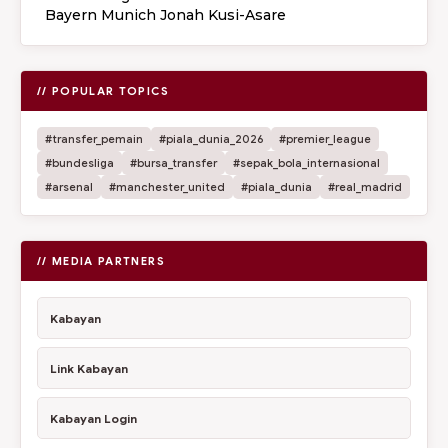
Bayern Munich Jonah Kusi-Asare
// POPULAR TOPICS
#transfer_pemain
#piala_dunia_2026
#premier_league
#bundesliga
#bursa_transfer
#sepak_bola_internasional
#arsenal
#manchester_united
#piala_dunia
#real_madrid
// MEDIA PARTNERS
Kabayan
Link Kabayan
Kabayan Login