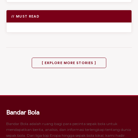
// MUST READ
[ EXPLORE MORE STORIES ]
Bandar Bola
Bandar Bola adalah ruang bagi para pecinta sepak bola untuk
mendapatkan berita, analisis, dan informasi terlengkap tentang dunia
sepak bola. Dari liga top Eropa hingga sepak bola lokal, kami hadir