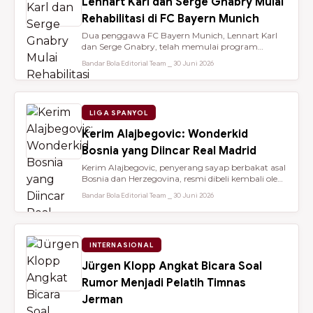
Lennart Karl dan Serge Gnabry Mulai
Rehabilitasi di FC Bayern Munich
Dua penggawa FC Bayern Munich, Lennart Karl
dan Serge Gnabry, telah memulai program
rehabilitasi di Säbener Straße demi ...
Bandar Bola Editorial Team ⎯ 30 Juni 2026
LIGA SPANYOL
Kerim Alajbegovic: Wonderkid
Bosnia yang Diincar Real Madrid
Kerim Alajbegovic, penyerang sayap berbakat asal
Bosnia dan Herzegovina, resmi dibeli kembali oleh
Bayer Leverkusen sete...
Bandar Bola Editorial Team ⎯ 30 Juni 2026
INTERNASIONAL
Jürgen Klopp Angkat Bicara Soal
Rumor Menjadi Pelatih Timnas
Jerman