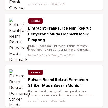
dari Brentford setelah membantu...
James Thompson ⎯ 30 Juni 2026
BERITA
Eintracht Frankfurt Resmi Rekrut
Penyerang Muda Denmark Malik
Pimpong
Klub Bundesliga Eintracht Frankfurt resmi
merampungkan transfer penyerang muda
berbakat berusia 18 tahun, Malik Pimpong,...
Bandar Bola Editorial Team ⎯ 30 Juni 2026
BERITA
Fulham Resmi Rekrut Permanen
Striker Muda Bayern Munich
Fulham telah mengonfirmasi perekrutan
permanen striker muda Jonah Kusi-Asare dari
Bayern Munich setelah performa impresi...
James Thompson ⎯ 30 Juni 2026