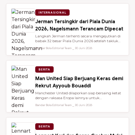
INTERNASIONAL
Jerman Tersingkir dari Piala Dunia
2026, Nagelsmann Terancam Dipecat
Langkah Jerman terhenti secara mengejutkan di
babak 32 besar Piala Dunia 2026 setelah takluk
lewat adu penalti 3-4 dari ...
Bandar Bola Editorial Team ⎯ 30 Juni 2026
BERITA
Man United Siap Berjuang Keras demi
Rekrut Ayyoub Bouaddi
Manchester United dilaporkan siap bersaing ketat
dengan raksasa Eropa lainnya untuk
mendatangkan gelandang muda sensasio...
Bandar Bola Editorial Team ⎯ 30 Juni 2026
BERITA