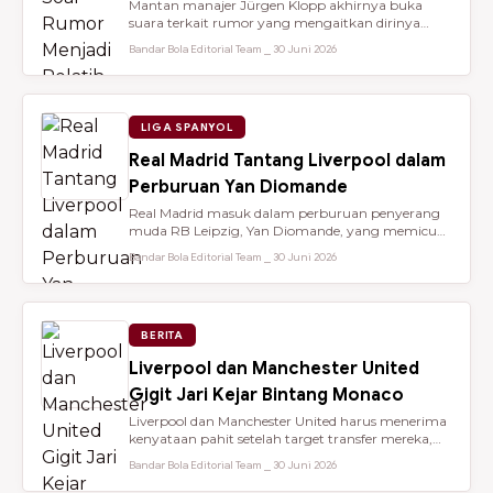
Mantan manajer Jürgen Klopp akhirnya buka
suara terkait rumor yang mengaitkan dirinya
dengan kursi kepelatihan tim nasio...
Bandar Bola Editorial Team ⎯ 30 Juni 2026
LIGA SPANYOL
Real Madrid Tantang Liverpool dalam
Perburuan Yan Diomande
Real Madrid masuk dalam perburuan penyerang
muda RB Leipzig, Yan Diomande, yang memicu
persaingan transfer sengit dengan...
Bandar Bola Editorial Team ⎯ 30 Juni 2026
BERITA
Liverpool dan Manchester United
Gigit Jari Kejar Bintang Monaco
Liverpool dan Manchester United harus menerima
kenyataan pahit setelah target transfer mereka,
Maghnes Akliouche, dilapo...
Bandar Bola Editorial Team ⎯ 30 Juni 2026