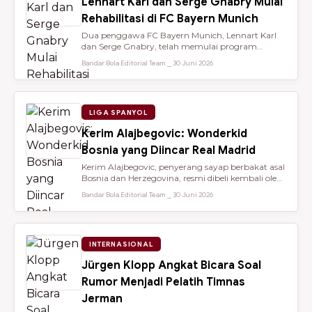
Lennart Karl dan Serge Gnabry Mulai
Rehabilitasi di FC Bayern Munich
Dua penggawa FC Bayern Munich, Lennart Karl
dan Serge Gnabry, telah memulai program
rehabilitasi di Säbener Straße demi ...
Bandar Bola Editorial Team ⎯ 30 Juni 2026
LIGA SPANYOL
Kerim Alajbegovic: Wonderkid
Bosnia yang Diincar Real Madrid
Kerim Alajbegovic, penyerang sayap berbakat asal
Bosnia dan Herzegovina, resmi dibeli kembali oleh
Bayer Leverkusen sete...
Bandar Bola Editorial Team ⎯ 30 Juni 2026
INTERNASIONAL
Jürgen Klopp Angkat Bicara Soal
Rumor Menjadi Pelatih Timnas
Jerman