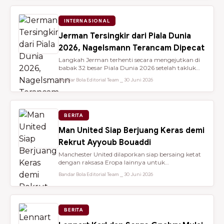
INTERNASIONAL
Jerman Tersingkir dari Piala Dunia
2026, Nagelsmann Terancam Dipecat
Langkah Jerman terhenti secara mengejutkan di
babak 32 besar Piala Dunia 2026 setelah takluk
lewat adu penalti 3-4 dari ...
Bandar Bola Editorial Team ⎯ 30 Juni 2026
BERITA
Man United Siap Berjuang Keras demi
Rekrut Ayyoub Bouaddi
Manchester United dilaporkan siap bersaing ketat
dengan raksasa Eropa lainnya untuk
mendatangkan gelandang muda sensasio...
Bandar Bola Editorial Team ⎯ 30 Juni 2026
BERITA