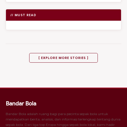
// MUST READ
[ EXPLORE MORE STORIES ]
Bandar Bola
Bandar Bola adalah ruang bagi para pecinta sepak bola untuk
mendapatkan berita, analisis, dan informasi terlengkap tentang dunia
sepak bola. Dari liga top Eropa hingga sepak bola lokal, kami hadir