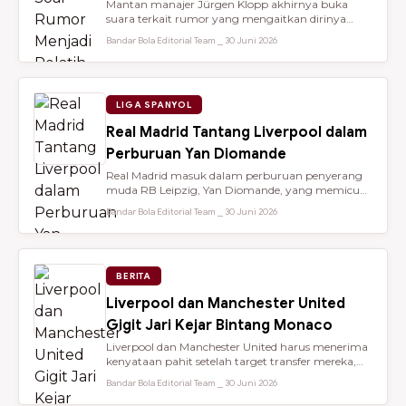
Mantan manajer Jürgen Klopp akhirnya buka
suara terkait rumor yang mengaitkan dirinya
dengan kursi kepelatihan tim nasio...
Bandar Bola Editorial Team ⎯ 30 Juni 2026
LIGA SPANYOL
Real Madrid Tantang Liverpool dalam
Perburuan Yan Diomande
Real Madrid masuk dalam perburuan penyerang
muda RB Leipzig, Yan Diomande, yang memicu
persaingan transfer sengit dengan...
Bandar Bola Editorial Team ⎯ 30 Juni 2026
BERITA
Liverpool dan Manchester United
Gigit Jari Kejar Bintang Monaco
Liverpool dan Manchester United harus menerima
kenyataan pahit setelah target transfer mereka,
Maghnes Akliouche, dilapo...
Bandar Bola Editorial Team ⎯ 30 Juni 2026