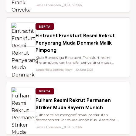
dari Brentford setelah membantu...
James Thompson ⎯ 30 Juni 2026
BERITA
Eintracht Frankfurt Resmi Rekrut
Penyerang Muda Denmark Malik
Pimpong
Klub Bundesliga Eintracht Frankfurt resmi
merampungkan transfer penyerang muda
berbakat berusia 18 tahun, Malik Pimpong,...
Bandar Bola Editorial Team ⎯ 30 Juni 2026
BERITA
Fulham Resmi Rekrut Permanen
Striker Muda Bayern Munich
Fulham telah mengonfirmasi perekrutan
permanen striker muda Jonah Kusi-Asare dari
Bayern Munich setelah performa impresi...
James Thompson ⎯ 30 Juni 2026