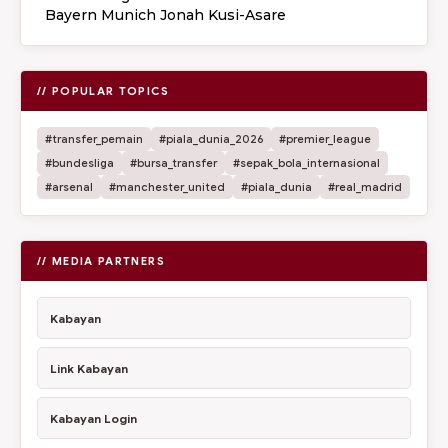
Bayern Munich Jonah Kusi-Asare
// POPULAR TOPICS
#transfer_pemain
#piala_dunia_2026
#premier_league
#bundesliga
#bursa_transfer
#sepak_bola_internasional
#arsenal
#manchester_united
#piala_dunia
#real_madrid
// MEDIA PARTNERS
Kabayan
Link Kabayan
Kabayan Login