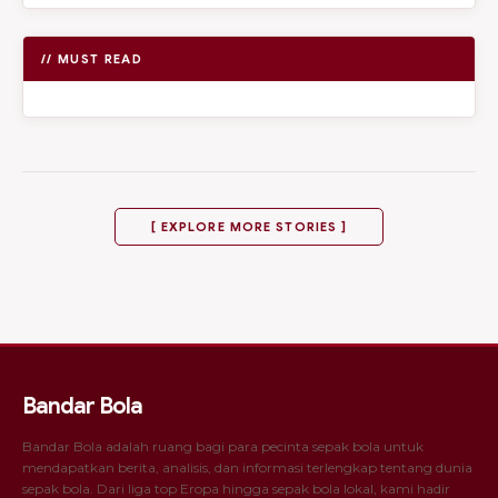
// MUST READ
[ EXPLORE MORE STORIES ]
Bandar Bola
Bandar Bola adalah ruang bagi para pecinta sepak bola untuk
mendapatkan berita, analisis, dan informasi terlengkap tentang dunia
sepak bola. Dari liga top Eropa hingga sepak bola lokal, kami hadir