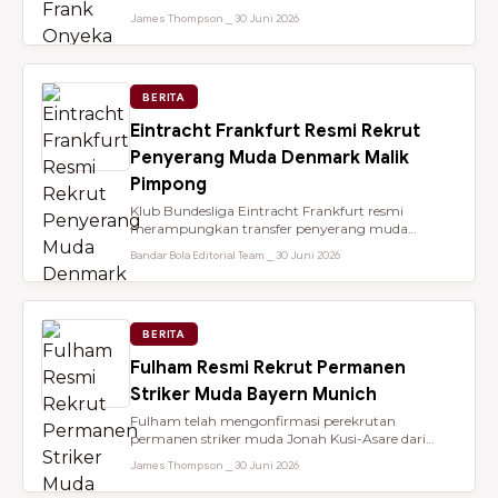
dari Brentford setelah membantu...
James Thompson ⎯ 30 Juni 2026
BERITA
Eintracht Frankfurt Resmi Rekrut
Penyerang Muda Denmark Malik
Pimpong
Klub Bundesliga Eintracht Frankfurt resmi
merampungkan transfer penyerang muda
berbakat berusia 18 tahun, Malik Pimpong,...
Bandar Bola Editorial Team ⎯ 30 Juni 2026
BERITA
Fulham Resmi Rekrut Permanen
Striker Muda Bayern Munich
Fulham telah mengonfirmasi perekrutan
permanen striker muda Jonah Kusi-Asare dari
Bayern Munich setelah performa impresi...
James Thompson ⎯ 30 Juni 2026