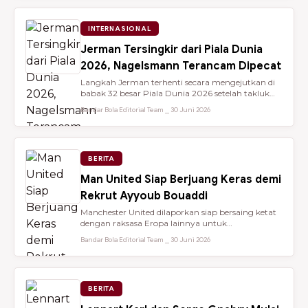
INTERNASIONAL
Jerman Tersingkir dari Piala Dunia
2026, Nagelsmann Terancam Dipecat
Langkah Jerman terhenti secara mengejutkan di
babak 32 besar Piala Dunia 2026 setelah takluk
lewat adu penalti 3-4 dari ...
Bandar Bola Editorial Team ⎯ 30 Juni 2026
BERITA
Man United Siap Berjuang Keras demi
Rekrut Ayyoub Bouaddi
Manchester United dilaporkan siap bersaing ketat
dengan raksasa Eropa lainnya untuk
mendatangkan gelandang muda sensasio...
Bandar Bola Editorial Team ⎯ 30 Juni 2026
BERITA