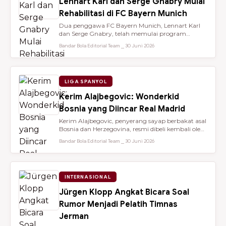
Lennart Karl dan Serge Gnabry Mulai
Rehabilitasi di FC Bayern Munich
Dua penggawa FC Bayern Munich, Lennart Karl
dan Serge Gnabry, telah memulai program
rehabilitasi di Säbener Straße demi ...
Bandar Bola Editorial Team ⎯ 30 Juni 2026
LIGA SPANYOL
Kerim Alajbegovic: Wonderkid
Bosnia yang Diincar Real Madrid
Kerim Alajbegovic, penyerang sayap berbakat asal
Bosnia dan Herzegovina, resmi dibeli kembali oleh
Bayer Leverkusen sete...
Bandar Bola Editorial Team ⎯ 30 Juni 2026
INTERNASIONAL
Jürgen Klopp Angkat Bicara Soal
Rumor Menjadi Pelatih Timnas
Jerman