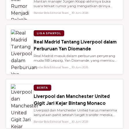
Mantan manajer Jürgen Klopp akhirnya buka
suara terkait rumor yang mengaitkan dirinya
dengan kursi kepelatihan tim nasio...
Bandar Bola Editorial Team ⎯ 30 Juni 2026
LIGA SPANYOL
Real Madrid Tantang Liverpool dalam
Perburuan Yan Diomande
Real Madrid masuk dalam perburuan penyerang
muda RB Leipzig, Yan Diomande, yang memicu
persaingan transfer sengit dengan...
Bandar Bola Editorial Team ⎯ 30 Juni 2026
BERITA
Liverpool dan Manchester United
Gigit Jari Kejar Bintang Monaco
Liverpool dan Manchester United harus menerima
kenyataan pahit setelah target transfer mereka,
Maghnes Akliouche, dilapo...
Bandar Bola Editorial Team ⎯ 30 Juni 2026