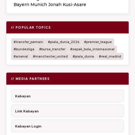
Bayern Munich Jonah Kusi-Asare
// POPULAR TOPICS
#transfer_pemain
#piala_dunia_2026
#premier_league
#bundesliga
#bursa_transfer
#sepak_bola_internasional
#arsenal
#manchester_united
#piala_dunia
#real_madrid
// MEDIA PARTNERS
Kabayan
Link Kabayan
Kabayan Login