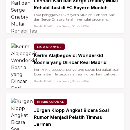
Lennart Karl dan Serge Gnabry Mulai
Rehabilitasi di FC Bayern Munich
Dua penggawa FC Bayern Munich, Lennart Karl
dan Serge Gnabry, telah memulai program
rehabilitasi di Säbener Straße demi ...
Bandar Bola Editorial Team ⎯ 30 Juni 2026
LIGA SPANYOL
Kerim Alajbegovic: Wonderkid
Bosnia yang Diincar Real Madrid
Kerim Alajbegovic, penyerang sayap berbakat asal
Bosnia dan Herzegovina, resmi dibeli kembali oleh
Bayer Leverkusen sete...
Bandar Bola Editorial Team ⎯ 30 Juni 2026
INTERNASIONAL
Jürgen Klopp Angkat Bicara Soal
Rumor Menjadi Pelatih Timnas
Jerman