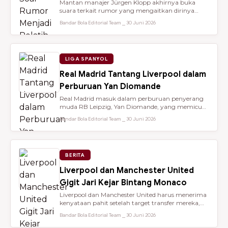
Mantan manajer Jürgen Klopp akhirnya buka
suara terkait rumor yang mengaitkan dirinya
dengan kursi kepelatihan tim nasio...
Bandar Bola Editorial Team ⎯ 30 Juni 2026
LIGA SPANYOL
Real Madrid Tantang Liverpool dalam
Perburuan Yan Diomande
Real Madrid masuk dalam perburuan penyerang
muda RB Leipzig, Yan Diomande, yang memicu
persaingan transfer sengit dengan...
Bandar Bola Editorial Team ⎯ 30 Juni 2026
BERITA
Liverpool dan Manchester United
Gigit Jari Kejar Bintang Monaco
Liverpool dan Manchester United harus menerima
kenyataan pahit setelah target transfer mereka,
Maghnes Akliouche, dilapo...
Bandar Bola Editorial Team ⎯ 30 Juni 2026