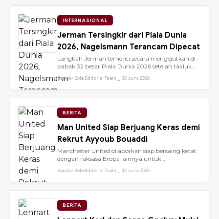
INTERNASIONAL
Jerman Tersingkir dari Piala Dunia
2026, Nagelsmann Terancam Dipecat
Langkah Jerman terhenti secara mengejutkan di
babak 32 besar Piala Dunia 2026 setelah takluk
lewat adu penalti 3-4 dari ...
Bandar Bola Editorial Team ⎯ 30 Juni 2026
BERITA
Man United Siap Berjuang Keras demi
Rekrut Ayyoub Bouaddi
Manchester United dilaporkan siap bersaing ketat
dengan raksasa Eropa lainnya untuk
mendatangkan gelandang muda sensasio...
Bandar Bola Editorial Team ⎯ 30 Juni 2026
BERITA