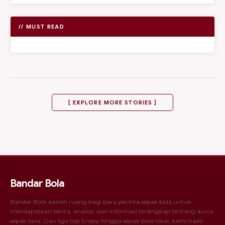
// MUST READ
[ EXPLORE MORE STORIES ]
Bandar Bola
Bandar Bola adalah ruang bagi para pecinta sepak bola untuk
mendapatkan berita, analisis, dan informasi terlengkap tentang dunia
sepak bola. Dari liga top Eropa hingga sepak bola lokal, kami hadir