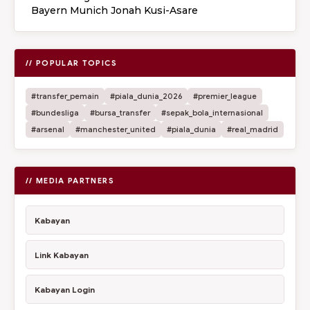
Bayern Munich Jonah Kusi-Asare
// POPULAR TOPICS
#transfer_pemain
#piala_dunia_2026
#premier_league
#bundesliga
#bursa_transfer
#sepak_bola_internasional
#arsenal
#manchester_united
#piala_dunia
#real_madrid
// MEDIA PARTNERS
Kabayan
Link Kabayan
Kabayan Login