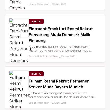
dari Brentford setelah membantu...
James Thompson ⎯ 30 Juni 2026
BERITA
Eintracht Frankfurt Resmi Rekrut
Penyerang Muda Denmark Malik
Pimpong
Klub Bundesliga Eintracht Frankfurt resmi
merampungkan transfer penyerang muda
berbakat berusia 18 tahun, Malik Pimpong,...
Bandar Bola Editorial Team ⎯ 30 Juni 2026
BERITA
Fulham Resmi Rekrut Permanen
Striker Muda Bayern Munich
Fulham telah mengonfirmasi perekrutan
permanen striker muda Jonah Kusi-Asare dari
Bayern Munich setelah performa impresi...
James Thompson ⎯ 30 Juni 2026