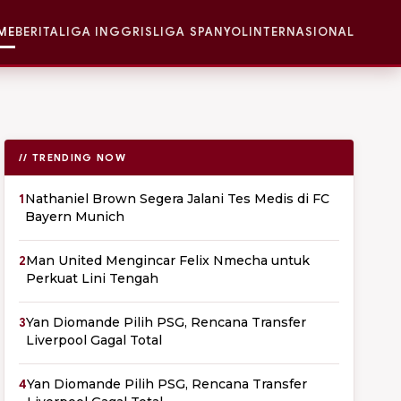
ME
BERITA
LIGA INGGRIS
LIGA SPANYOL
INTERNASIONAL
// TRENDING NOW
1
Nathaniel Brown Segera Jalani Tes Medis di FC
Bayern Munich
2
Man United Mengincar Felix Nmecha untuk
Perkuat Lini Tengah
3
Yan Diomande Pilih PSG, Rencana Transfer
Liverpool Gagal Total
4
Yan Diomande Pilih PSG, Rencana Transfer