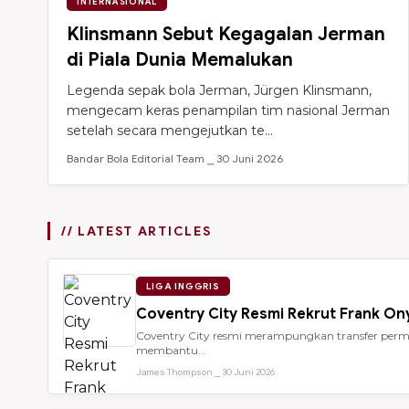
INTERNASIONAL
Klinsmann Sebut Kegagalan Jerman
di Piala Dunia Memalukan
Legenda sepak bola Jerman, Jürgen Klinsmann,
mengecam keras penampilan tim nasional Jerman
setelah secara mengejutkan te...
Bandar Bola Editorial Team ⎯ 30 Juni 2026
// LATEST ARTICLES
LIGA INGGRIS
Coventry City Resmi Rekrut Frank Ony
Coventry City resmi merampungkan transfer perman
membantu...
James Thompson ⎯ 30 Juni 2026