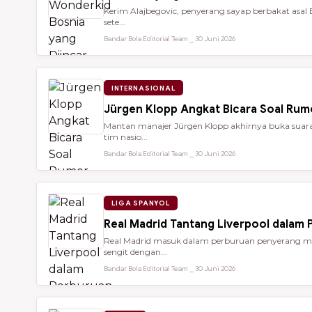
Kerim Alajbegovic, penyerang sayap berbakat asal 
sete...
Bandar Bola Editorial Team ⎯ 30 Juni 2026
INTERNASIONAL
Jürgen Klopp Angkat Bicara Soal Rum
Mantan manajer Jürgen Klopp akhirnya buka suara 
tim nasio...
Bandar Bola Editorial Team ⎯ 30 Juni 2026
LIGA SPANYOL
Real Madrid Tantang Liverpool dalam
Real Madrid masuk dalam perburuan penyerang mu
sengit dengan...
Bandar Bola Editorial Team ⎯ 30 Juni 2026