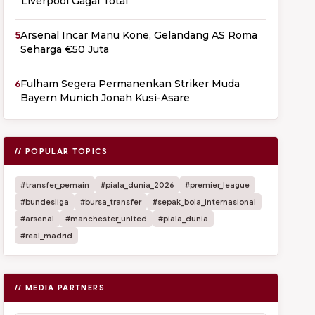
Liverpool Gagal Total
5
Arsenal Incar Manu Kone, Gelandang AS Roma
Seharga €50 Juta
6
Fulham Segera Permanenkan Striker Muda
Bayern Munich Jonah Kusi-Asare
// POPULAR TOPICS
#transfer_pemain
#piala_dunia_2026
#premier_league
#bundesliga
#bursa_transfer
#sepak_bola_internasional
#arsenal
#manchester_united
#piala_dunia
#real_madrid
// MEDIA PARTNERS