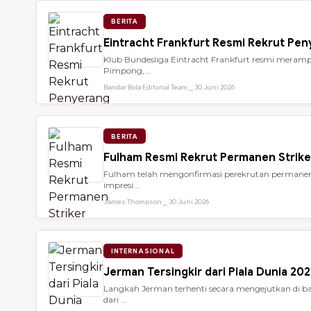
BERITA
Eintracht Frankfurt Resmi Rekrut Pe
Klub Bundesliga Eintracht Frankfurt resmi meramp
Pimpong,...
Bandar Bola Editorial Team ⎯ 30 Juni 2026
BERITA
Fulham Resmi Rekrut Permanen Strik
Fulham telah mengonfirmasi perekrutan permanen 
impresi...
James Thompson ⎯ 30 Juni 2026
INTERNASIONAL
Jerman Tersingkir dari Piala Dunia 2
Langkah Jerman terhenti secara mengejutkan di bab
dari ...