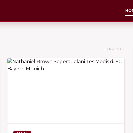
HO
EDITOR'S PICK