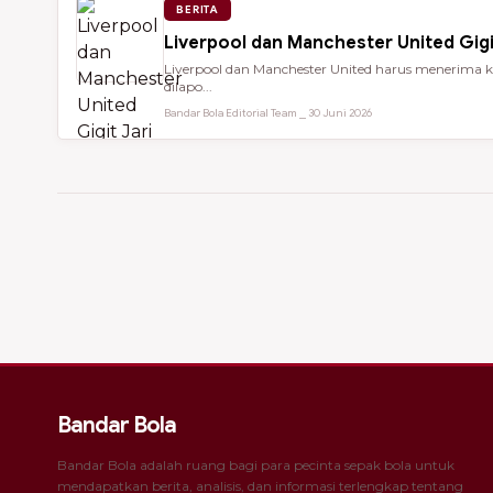
BERITA
Liverpool dan Manchester United Gigi
Liverpool dan Manchester United harus menerima ke
dilapo...
Bandar Bola Editorial Team ⎯ 30 Juni 2026
Bandar Bola
Bandar Bola adalah ruang bagi para pecinta sepak bola untuk
mendapatkan berita, analisis, dan informasi terlengkap tentang