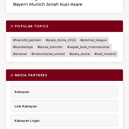
Bayern Munich Jonah Kusi-Asare
// POPULAR TOPICS
#transfer_pemain
#piala_dunia_2026
#premier_league
#bundesliga
#bursa_transfer
#sepak_bola_internasional
#arsenal
#manchester_united
#piala_dunia
#real_madrid
// MEDIA PARTNERS
Kabayan
Link Kabayan
Kabayan Login