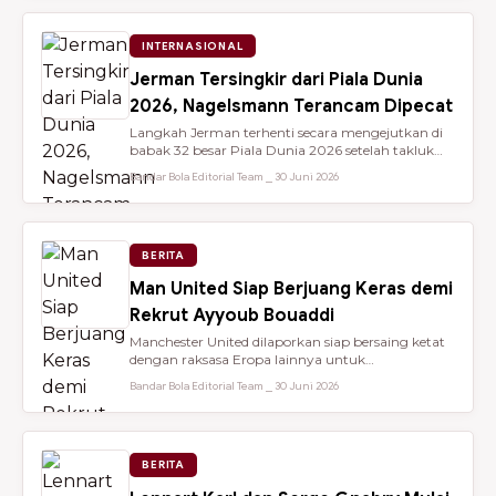
INTERNASIONAL
Jerman Tersingkir dari Piala Dunia
2026, Nagelsmann Terancam Dipecat
Langkah Jerman terhenti secara mengejutkan di
babak 32 besar Piala Dunia 2026 setelah takluk
lewat adu penalti 3-4 dari ...
Bandar Bola Editorial Team ⎯ 30 Juni 2026
BERITA
Man United Siap Berjuang Keras demi
Rekrut Ayyoub Bouaddi
Manchester United dilaporkan siap bersaing ketat
dengan raksasa Eropa lainnya untuk
mendatangkan gelandang muda sensasio...
Bandar Bola Editorial Team ⎯ 30 Juni 2026
BERITA