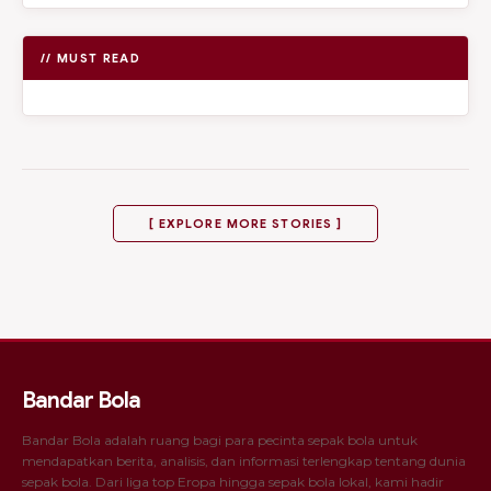
// MUST READ
[ EXPLORE MORE STORIES ]
Bandar Bola
Bandar Bola adalah ruang bagi para pecinta sepak bola untuk
mendapatkan berita, analisis, dan informasi terlengkap tentang dunia
sepak bola. Dari liga top Eropa hingga sepak bola lokal, kami hadir