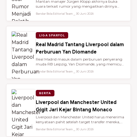
Mantan manajer Jürgen Klopp akhirnya buka
suara terkait rumor yang mengaitkan dirinya
dengan kursi kepelatihan tim nasio...
Bandar Bola Editorial Team ⎯ 30 Juni 2026
LIGA SPANYOL
Real Madrid Tantang Liverpool dalam
Perburuan Yan Diomande
Real Madrid masuk dalam perburuan penyerang
muda RB Leipzig, Yan Diomande, yang memicu
persaingan transfer sengit dengan...
Bandar Bola Editorial Team ⎯ 30 Juni 2026
BERITA
Liverpool dan Manchester United
Gigit Jari Kejar Bintang Monaco
Liverpool dan Manchester United harus menerima
kenyataan pahit setelah target transfer mereka,
Maghnes Akliouche, dilapo...
Bandar Bola Editorial Team ⎯ 30 Juni 2026