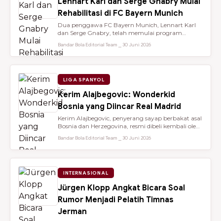
Lennart Karl dan Serge Gnabry Mulai
Rehabilitasi di FC Bayern Munich
Dua penggawa FC Bayern Munich, Lennart Karl
dan Serge Gnabry, telah memulai program
rehabilitasi di Säbener Straße demi ...
Bandar Bola Editorial Team ⎯ 30 Juni 2026
LIGA SPANYOL
Kerim Alajbegovic: Wonderkid
Bosnia yang Diincar Real Madrid
Kerim Alajbegovic, penyerang sayap berbakat asal
Bosnia dan Herzegovina, resmi dibeli kembali oleh
Bayer Leverkusen sete...
Bandar Bola Editorial Team ⎯ 30 Juni 2026
INTERNASIONAL
Jürgen Klopp Angkat Bicara Soal
Rumor Menjadi Pelatih Timnas
Jerman