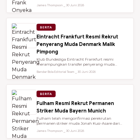
dari Brentford setelah membantu...
James Thompson ⎯ 30 Juni 2026
BERITA
Eintracht Frankfurt Resmi Rekrut
Penyerang Muda Denmark Malik
Pimpong
Klub Bundesliga Eintracht Frankfurt resmi
merampungkan transfer penyerang muda
berbakat berusia 18 tahun, Malik Pimpong,...
Bandar Bola Editorial Team ⎯ 30 Juni 2026
BERITA
Fulham Resmi Rekrut Permanen
Striker Muda Bayern Munich
Fulham telah mengonfirmasi perekrutan
permanen striker muda Jonah Kusi-Asare dari
Bayern Munich setelah performa impresi...
James Thompson ⎯ 30 Juni 2026