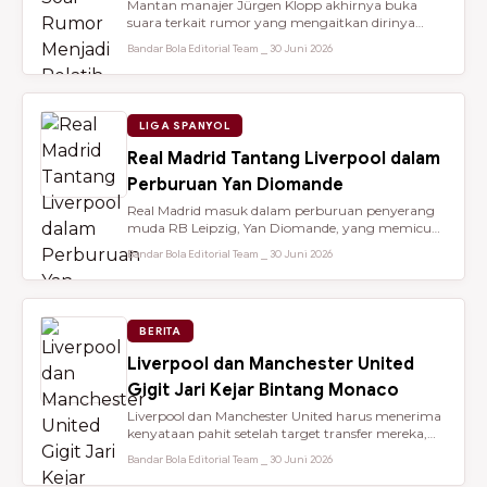
Mantan manajer Jürgen Klopp akhirnya buka
suara terkait rumor yang mengaitkan dirinya
dengan kursi kepelatihan tim nasio...
Bandar Bola Editorial Team ⎯ 30 Juni 2026
LIGA SPANYOL
Real Madrid Tantang Liverpool dalam
Perburuan Yan Diomande
Real Madrid masuk dalam perburuan penyerang
muda RB Leipzig, Yan Diomande, yang memicu
persaingan transfer sengit dengan...
Bandar Bola Editorial Team ⎯ 30 Juni 2026
BERITA
Liverpool dan Manchester United
Gigit Jari Kejar Bintang Monaco
Liverpool dan Manchester United harus menerima
kenyataan pahit setelah target transfer mereka,
Maghnes Akliouche, dilapo...
Bandar Bola Editorial Team ⎯ 30 Juni 2026