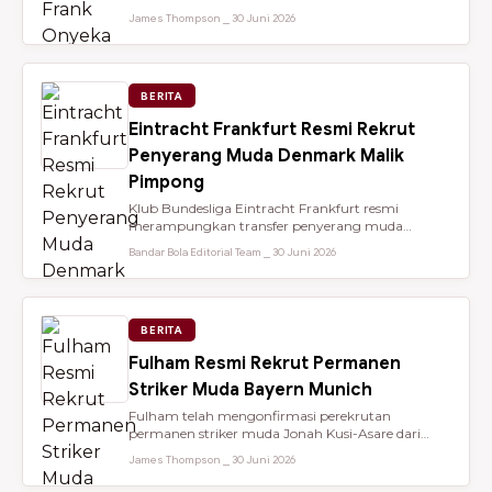
dari Brentford setelah membantu...
James Thompson ⎯ 30 Juni 2026
BERITA
Eintracht Frankfurt Resmi Rekrut
Penyerang Muda Denmark Malik
Pimpong
Klub Bundesliga Eintracht Frankfurt resmi
merampungkan transfer penyerang muda
berbakat berusia 18 tahun, Malik Pimpong,...
Bandar Bola Editorial Team ⎯ 30 Juni 2026
BERITA
Fulham Resmi Rekrut Permanen
Striker Muda Bayern Munich
Fulham telah mengonfirmasi perekrutan
permanen striker muda Jonah Kusi-Asare dari
Bayern Munich setelah performa impresi...
James Thompson ⎯ 30 Juni 2026