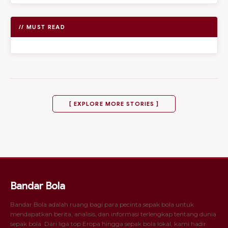
// MUST READ
[ EXPLORE MORE STORIES ]
Bandar Bola
Bandar Bola adalah ruang bagi para pecinta sepak bola untuk
mendapatkan berita, analisis, dan informasi terlengkap tentang dunia
sepak bola. Dari liga top Eropa hingga sepak bola lokal, kami hadir