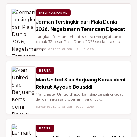
INTERNASIONAL
Jerman Tersingkir dari Piala Dunia
2026, Nagelsmann Terancam Dipecat
Langkah Jerman terhenti secara mengejutkan di
babak 32 besar Piala Dunia 2026 setelah takluk
lewat adu penalti 3-4 dari ...
Bandar Bola Editorial Team ⎯ 30 Juni 2026
BERITA
Man United Siap Berjuang Keras demi
Rekrut Ayyoub Bouaddi
Manchester United dilaporkan siap bersaing ketat
dengan raksasa Eropa lainnya untuk
mendatangkan gelandang muda sensasio...
Bandar Bola Editorial Team ⎯ 30 Juni 2026
BERITA