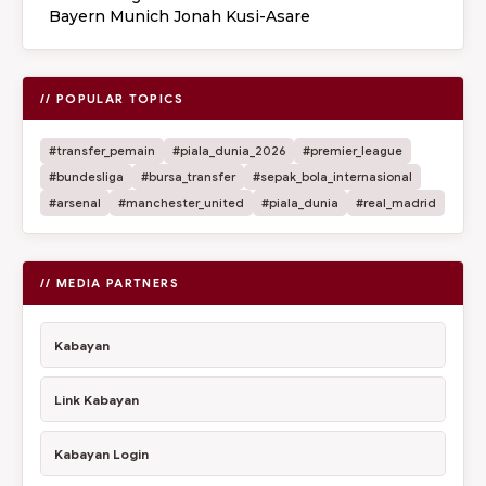
Bayern Munich Jonah Kusi-Asare
// POPULAR TOPICS
#transfer_pemain
#piala_dunia_2026
#premier_league
#bundesliga
#bursa_transfer
#sepak_bola_internasional
#arsenal
#manchester_united
#piala_dunia
#real_madrid
// MEDIA PARTNERS
Kabayan
Link Kabayan
Kabayan Login