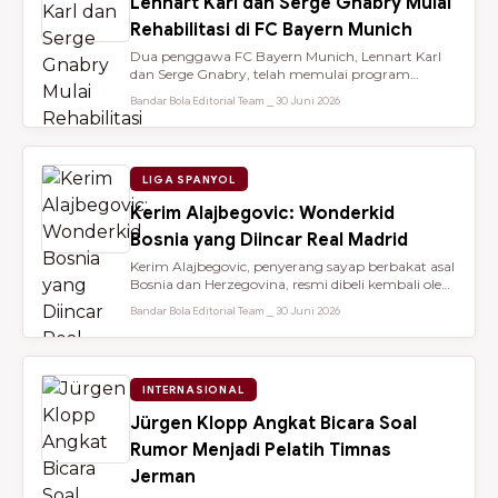
Lennart Karl dan Serge Gnabry Mulai
Rehabilitasi di FC Bayern Munich
Dua penggawa FC Bayern Munich, Lennart Karl
dan Serge Gnabry, telah memulai program
rehabilitasi di Säbener Straße demi ...
Bandar Bola Editorial Team ⎯ 30 Juni 2026
LIGA SPANYOL
Kerim Alajbegovic: Wonderkid
Bosnia yang Diincar Real Madrid
Kerim Alajbegovic, penyerang sayap berbakat asal
Bosnia dan Herzegovina, resmi dibeli kembali oleh
Bayer Leverkusen sete...
Bandar Bola Editorial Team ⎯ 30 Juni 2026
INTERNASIONAL
Jürgen Klopp Angkat Bicara Soal
Rumor Menjadi Pelatih Timnas
Jerman