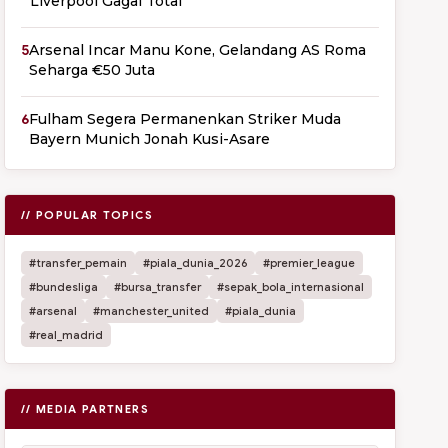
Liverpool Gagal Total
5
Arsenal Incar Manu Kone, Gelandang AS Roma
Seharga €50 Juta
6
Fulham Segera Permanenkan Striker Muda
Bayern Munich Jonah Kusi-Asare
// POPULAR TOPICS
#transfer_pemain
#piala_dunia_2026
#premier_league
#bundesliga
#bursa_transfer
#sepak_bola_internasional
#arsenal
#manchester_united
#piala_dunia
#real_madrid
// MEDIA PARTNERS