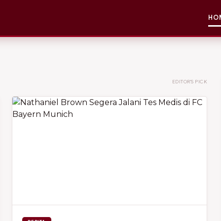
HO
EDITOR'S PICK