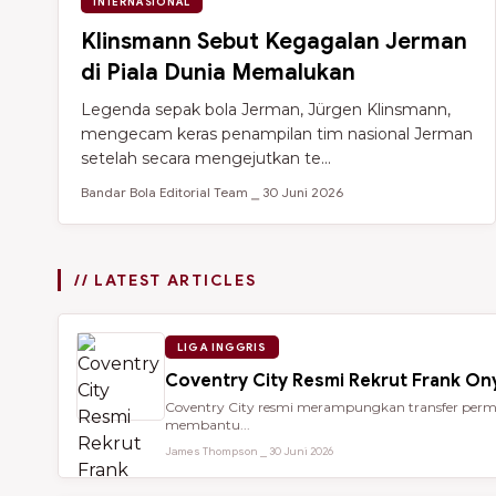
INTERNASIONAL
Klinsmann Sebut Kegagalan Jerman
di Piala Dunia Memalukan
Legenda sepak bola Jerman, Jürgen Klinsmann,
mengecam keras penampilan tim nasional Jerman
setelah secara mengejutkan te...
Bandar Bola Editorial Team ⎯ 30 Juni 2026
// LATEST ARTICLES
LIGA INGGRIS
Coventry City Resmi Rekrut Frank Ony
Coventry City resmi merampungkan transfer perman
membantu...
James Thompson ⎯ 30 Juni 2026