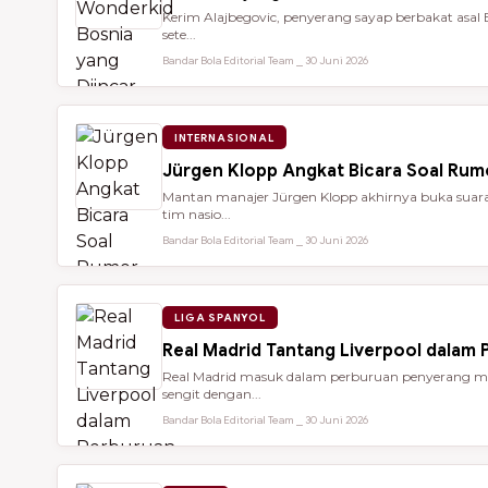
Kerim Alajbegovic, penyerang sayap berbakat asal 
sete...
Bandar Bola Editorial Team ⎯ 30 Juni 2026
INTERNASIONAL
Jürgen Klopp Angkat Bicara Soal Rum
Mantan manajer Jürgen Klopp akhirnya buka suara 
tim nasio...
Bandar Bola Editorial Team ⎯ 30 Juni 2026
LIGA SPANYOL
Real Madrid Tantang Liverpool dalam
Real Madrid masuk dalam perburuan penyerang mu
sengit dengan...
Bandar Bola Editorial Team ⎯ 30 Juni 2026