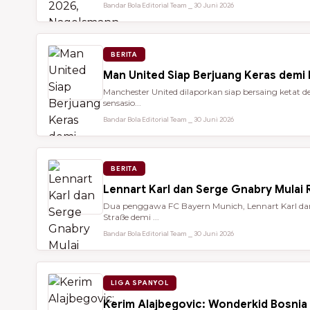
Bandar Bola Editorial Team ⎯ 30 Juni 2026
BERITA
Man United Siap Berjuang Keras demi
Manchester United dilaporkan siap bersaing keta
sensasio...
Bandar Bola Editorial Team ⎯ 30 Juni 2026
BERITA
Lennart Karl dan Serge Gnabry Mulai R
Dua penggawa FC Bayern Munich, Lennart Karl dan 
Straße demi ...
Bandar Bola Editorial Team ⎯ 30 Juni 2026
LIGA SPANYOL
Kerim Alajbegovic: Wonderkid Bosnia 