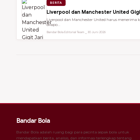
BERITA
Liverpool dan Manchester United Gigi
Liverpool dan Manchester United harus menerima ke
dilapo...
Bandar Bola Editorial Team ⎯ 30 Juni 2026
Bandar Bola
Bandar Bola adalah ruang bagi para pecinta sepak bola untuk
mendapatkan berita, analisis, dan informasi terlengkap tentang