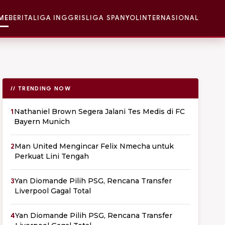
ME
BERITA
LIGA INGGRIS
LIGA SPANYOL
INTERNASIONAL
// TRENDING NOW
1
Nathaniel Brown Segera Jalani Tes Medis di FC
Bayern Munich
2
Man United Mengincar Felix Nmecha untuk
Perkuat Lini Tengah
3
Yan Diomande Pilih PSG, Rencana Transfer
Liverpool Gagal Total
4
Yan Diomande Pilih PSG, Rencana Transfer