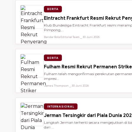
BERITA
Eintracht Frankfurt Resmi Rekrut Pe
Klub Bundesliga Eintracht Frankfurt resmi meramp
Pimpong,...
Bandar Bola Editorial Team ⎯ 30 Juni 2026
BERITA
Fulham Resmi Rekrut Permanen Strik
Fulham telah mengonfirmasi perekrutan permanen 
impresi...
James Thompson ⎯ 30 Juni 2026
INTERNASIONAL
Jerman Tersingkir dari Piala Dunia 2
Langkah Jerman terhenti secara mengejutkan di bab
dari ...