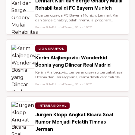
Lennart Karl dan Serge Gnabry Mulai
Rehabilitasi di FC Bayern Munich
Dua penggawa FC Bayern Munich, Lennart Karl
dan Serge Gnabry, telah memulai program
rehabilitasi di Säbener Straße demi ...
Bandar Bola Editorial Team ⎯ 30 Juni 2026
LIGA SPANYOL
Kerim Alajbegovic: Wonderkid
Bosnia yang Diincar Real Madrid
Kerim Alajbegovic, penyerang sayap berbakat asal
Bosnia dan Herzegovina, resmi dibeli kembali oleh
Bayer Leverkusen sete...
Bandar Bola Editorial Team ⎯ 30 Juni 2026
INTERNASIONAL
Jürgen Klopp Angkat Bicara Soal
Rumor Menjadi Pelatih Timnas
Jerman