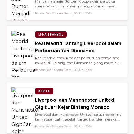
Mantan manajer Jürgen Klopp akhirnya buka
suara terkait rumor yang mengaitkan dirinya
dengan kursi kepelatihan tim nasio...
Bandar Bola Editorial Team ⎯ 30 Juni 2026
LIGA SPANYOL
Real Madrid Tantang Liverpool dalam
Perburuan Yan Diomande
Real Madrid masuk dalam perburuan penyerang
muda RB Leipzig, Yan Diomande, yang memicu
persaingan transfer sengit dengan...
Bandar Bola Editorial Team ⎯ 30 Juni 2026
BERITA
Liverpool dan Manchester United
Gigit Jari Kejar Bintang Monaco
Liverpool dan Manchester United harus menerima
kenyataan pahit setelah target transfer mereka,
Maghnes Akliouche, dilapo...
Bandar Bola Editorial Team ⎯ 30 Juni 2026