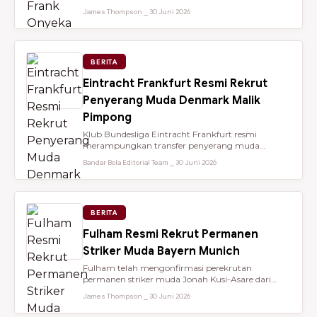
dari Brentford setelah membantu...
James Thompson ⎯ 30 Juni 2026
BERITA
Eintracht Frankfurt Resmi Rekrut
Penyerang Muda Denmark Malik
Pimpong
Klub Bundesliga Eintracht Frankfurt resmi
merampungkan transfer penyerang muda
berbakat berusia 18 tahun, Malik Pimpong,...
Bandar Bola Editorial Team ⎯ 30 Juni 2026
BERITA
Fulham Resmi Rekrut Permanen
Striker Muda Bayern Munich
Fulham telah mengonfirmasi perekrutan
permanen striker muda Jonah Kusi-Asare dari
Bayern Munich setelah performa impresi...
James Thompson ⎯ 30 Juni 2026