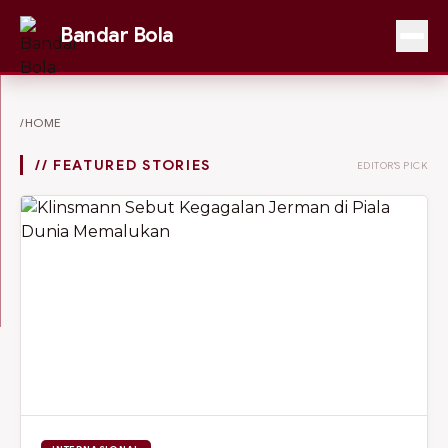
Bandar Bola
/HOME
// FEATURED STORIES
EDITOR'S PICK