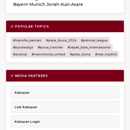
Bayern Munich Jonah Kusi-Asare
// POPULAR TOPICS
#transfer_pemain
#piala_dunia_2026
#premier_league
#bundesliga
#bursa_transfer
#sepak_bola_internasional
#arsenal
#manchester_united
#piala_dunia
#real_madrid
// MEDIA PARTNERS
Kabayan
Link Kabayan
Kabayan Login