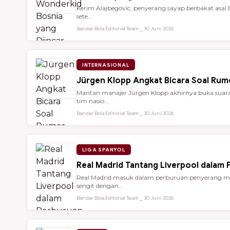
Kerim Alajbegovic, penyerang sayap berbakat asal 
sete...
Bandar Bola Editorial Team ⎯ 30 Juni 2026
INTERNASIONAL
Jürgen Klopp Angkat Bicara Soal Rum
Mantan manajer Jürgen Klopp akhirnya buka suara 
tim nasio...
Bandar Bola Editorial Team ⎯ 30 Juni 2026
LIGA SPANYOL
Real Madrid Tantang Liverpool dalam
Real Madrid masuk dalam perburuan penyerang mu
sengit dengan...
Bandar Bola Editorial Team ⎯ 30 Juni 2026