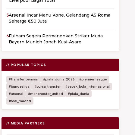
Liverpool Gagal Total
5
Arsenal Incar Manu Kone, Gelandang AS Roma
Seharga €50 Juta
6
Fulham Segera Permanenkan Striker Muda
Bayern Munich Jonah Kusi-Asare
// POPULAR TOPICS
#transfer_pemain
#piala_dunia_2026
#premier_league
#bundesliga
#bursa_transfer
#sepak_bola_internasional
#arsenal
#manchester_united
#piala_dunia
#real_madrid
// MEDIA PARTNERS