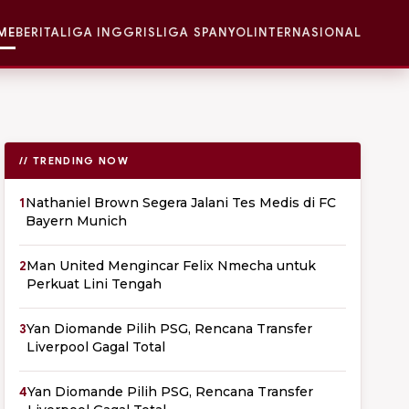
ME
BERITA
LIGA INGGRIS
LIGA SPANYOL
INTERNASIONAL
// TRENDING NOW
1
Nathaniel Brown Segera Jalani Tes Medis di FC
Bayern Munich
2
Man United Mengincar Felix Nmecha untuk
Perkuat Lini Tengah
3
Yan Diomande Pilih PSG, Rencana Transfer
Liverpool Gagal Total
4
Yan Diomande Pilih PSG, Rencana Transfer