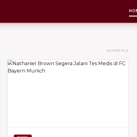
HO
EDITOR'S PICK