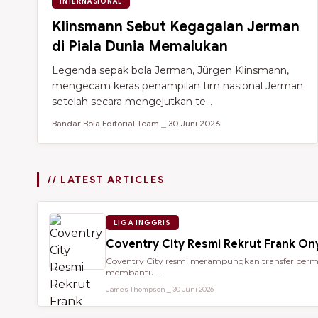
INTERNASIONAL
Klinsmann Sebut Kegagalan Jerman
di Piala Dunia Memalukan
Legenda sepak bola Jerman, Jürgen Klinsmann,
mengecam keras penampilan tim nasional Jerman
setelah secara mengejutkan te...
Bandar Bola Editorial Team ⎯ 30 Juni 2026
// LATEST ARTICLES
LIGA INGGRIS
Coventry City Resmi Rekrut Frank Ony
Coventry City resmi merampungkan transfer perman
membantu...
James Thompson ⎯ 30 Juni 2026