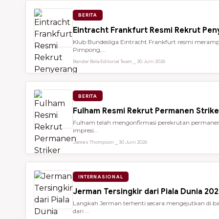
BERITA
Eintracht Frankfurt Resmi Rekrut Pe
Klub Bundesliga Eintracht Frankfurt resmi meramp
Pimpong,...
Bandar Bola Editorial Team ⎯ 30 Juni 2026
BERITA
Fulham Resmi Rekrut Permanen Strik
Fulham telah mengonfirmasi perekrutan permanen 
impresi...
James Thompson ⎯ 30 Juni 2026
INTERNASIONAL
Jerman Tersingkir dari Piala Dunia 2
Langkah Jerman terhenti secara mengejutkan di bab
dari ...