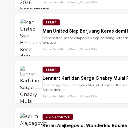
Bandar Bola Editorial Team ⎯ 30 Juni 2026
BERITA
Man United Siap Berjuang Keras demi
Manchester United dilaporkan siap bersaing keta
sensasio...
Bandar Bola Editorial Team ⎯ 30 Juni 2026
BERITA
Lennart Karl dan Serge Gnabry Mulai R
Dua penggawa FC Bayern Munich, Lennart Karl dan 
Straße demi ...
Bandar Bola Editorial Team ⎯ 30 Juni 2026
LIGA SPANYOL
Kerim Alajbegovic: Wonderkid Bosnia 