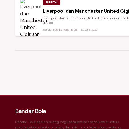
BERITA
Liverpool dan Manchester United Gigi
Liverpool dan Manchester United harus menerima ke
dilapo...
Bandar Bola Editorial Team ⎯ 30 Juni 2026
Bandar Bola
Bandar Bola adalah ruang bagi para pecinta sepak bola untuk
mendapatkan berita, analisis, dan informasi terlengkap tentang