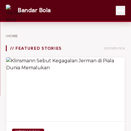
Bandar Bola
/HOME
// FEATURED STORIES
EDITOR'S PICK