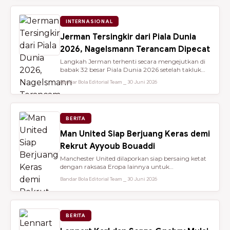
INTERNASIONAL
Jerman Tersingkir dari Piala Dunia
2026, Nagelsmann Terancam Dipecat
Langkah Jerman terhenti secara mengejutkan di
babak 32 besar Piala Dunia 2026 setelah takluk
lewat adu penalti 3-4 dari ...
Bandar Bola Editorial Team ⎯ 30 Juni 2026
BERITA
Man United Siap Berjuang Keras demi
Rekrut Ayyoub Bouaddi
Manchester United dilaporkan siap bersaing ketat
dengan raksasa Eropa lainnya untuk
mendatangkan gelandang muda sensasio...
Bandar Bola Editorial Team ⎯ 30 Juni 2026
BERITA