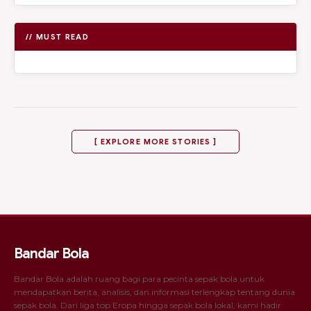
// MUST READ
[ EXPLORE MORE STORIES ]
Bandar Bola
Bandar Bola adalah ruang bagi para pecinta sepak bola untuk
mendapatkan berita, analisis, dan informasi terlengkap tentang dunia
sepak bola. Dari liga top Eropa hingga sepak bola lokal, kami hadir