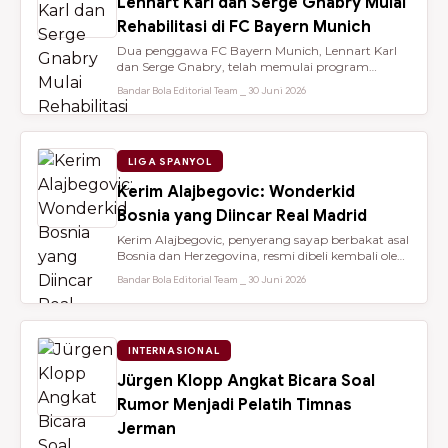
Lennart Karl dan Serge Gnabry Mulai
Rehabilitasi di FC Bayern Munich
Dua penggawa FC Bayern Munich, Lennart Karl
dan Serge Gnabry, telah memulai program
rehabilitasi di Säbener Straße demi ...
Bandar Bola Editorial Team ⎯ 30 Juni 2026
LIGA SPANYOL
Kerim Alajbegovic: Wonderkid
Bosnia yang Diincar Real Madrid
Kerim Alajbegovic, penyerang sayap berbakat asal
Bosnia dan Herzegovina, resmi dibeli kembali oleh
Bayer Leverkusen sete...
Bandar Bola Editorial Team ⎯ 30 Juni 2026
INTERNASIONAL
Jürgen Klopp Angkat Bicara Soal
Rumor Menjadi Pelatih Timnas
Jerman