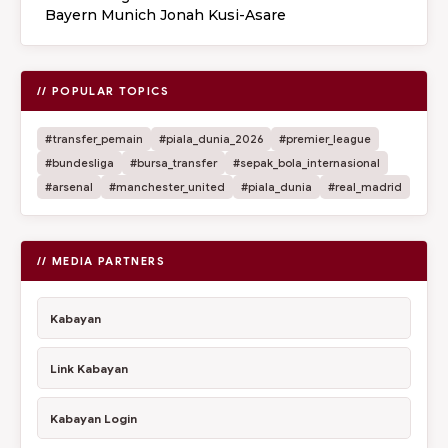
Bayern Munich Jonah Kusi-Asare
// POPULAR TOPICS
#transfer_pemain
#piala_dunia_2026
#premier_league
#bundesliga
#bursa_transfer
#sepak_bola_internasional
#arsenal
#manchester_united
#piala_dunia
#real_madrid
// MEDIA PARTNERS
Kabayan
Link Kabayan
Kabayan Login