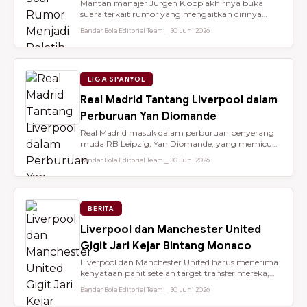
Mantan manajer Jürgen Klopp akhirnya buka
suara terkait rumor yang mengaitkan dirinya
dengan kursi kepelatihan tim nasio...
Bandar Bola Editorial Team ⎯ 30 Juni 2026
LIGA SPANYOL
Real Madrid Tantang Liverpool dalam
Perburuan Yan Diomande
Real Madrid masuk dalam perburuan penyerang
muda RB Leipzig, Yan Diomande, yang memicu
persaingan transfer sengit dengan...
Bandar Bola Editorial Team ⎯ 30 Juni 2026
BERITA
Liverpool dan Manchester United
Gigit Jari Kejar Bintang Monaco
Liverpool dan Manchester United harus menerima
kenyataan pahit setelah target transfer mereka,
Maghnes Akliouche, dilapo...
Bandar Bola Editorial Team ⎯ 30 Juni 2026