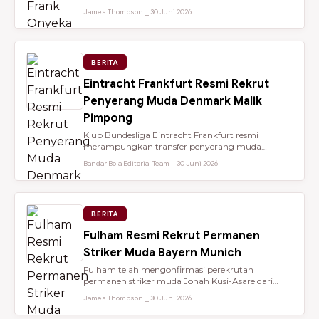
dari Brentford setelah membantu...
James Thompson ⎯ 30 Juni 2026
BERITA
Eintracht Frankfurt Resmi Rekrut
Penyerang Muda Denmark Malik
Pimpong
Klub Bundesliga Eintracht Frankfurt resmi
merampungkan transfer penyerang muda
berbakat berusia 18 tahun, Malik Pimpong,...
Bandar Bola Editorial Team ⎯ 30 Juni 2026
BERITA
Fulham Resmi Rekrut Permanen
Striker Muda Bayern Munich
Fulham telah mengonfirmasi perekrutan
permanen striker muda Jonah Kusi-Asare dari
Bayern Munich setelah performa impresi...
James Thompson ⎯ 30 Juni 2026