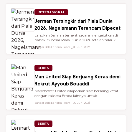
INTERNASIONAL
Jerman Tersingkir dari Piala Dunia
2026, Nagelsmann Terancam Dipecat
Langkah Jerman terhenti secara mengejutkan di
babak 32 besar Piala Dunia 2026 setelah takluk
lewat adu penalti 3-4 dari ...
Bandar Bola Editorial Team ⎯ 30 Juni 2026
BERITA
Man United Siap Berjuang Keras demi
Rekrut Ayyoub Bouaddi
Manchester United dilaporkan siap bersaing ketat
dengan raksasa Eropa lainnya untuk
mendatangkan gelandang muda sensasio...
Bandar Bola Editorial Team ⎯ 30 Juni 2026
BERITA