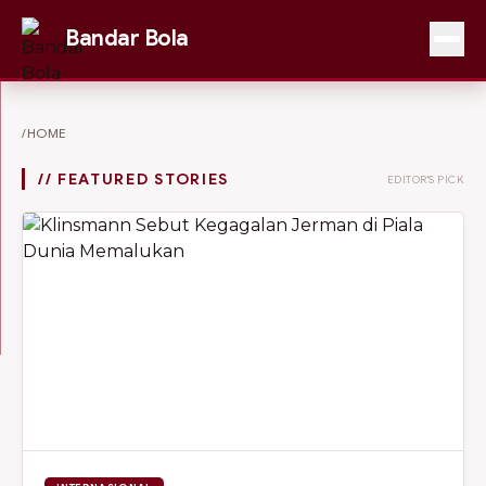
Bandar Bola
/HOME
// FEATURED STORIES
EDITOR'S PICK