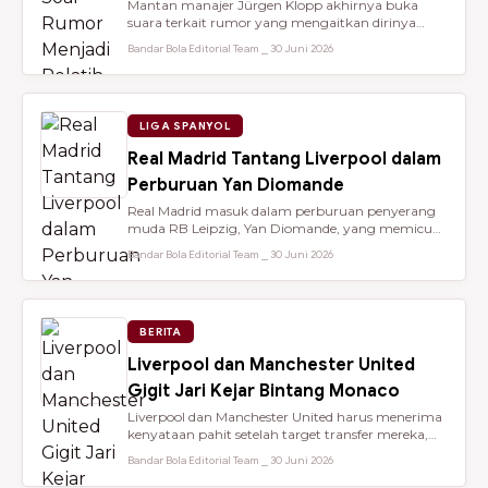
Mantan manajer Jürgen Klopp akhirnya buka
suara terkait rumor yang mengaitkan dirinya
dengan kursi kepelatihan tim nasio...
Bandar Bola Editorial Team ⎯ 30 Juni 2026
LIGA SPANYOL
Real Madrid Tantang Liverpool dalam
Perburuan Yan Diomande
Real Madrid masuk dalam perburuan penyerang
muda RB Leipzig, Yan Diomande, yang memicu
persaingan transfer sengit dengan...
Bandar Bola Editorial Team ⎯ 30 Juni 2026
BERITA
Liverpool dan Manchester United
Gigit Jari Kejar Bintang Monaco
Liverpool dan Manchester United harus menerima
kenyataan pahit setelah target transfer mereka,
Maghnes Akliouche, dilapo...
Bandar Bola Editorial Team ⎯ 30 Juni 2026