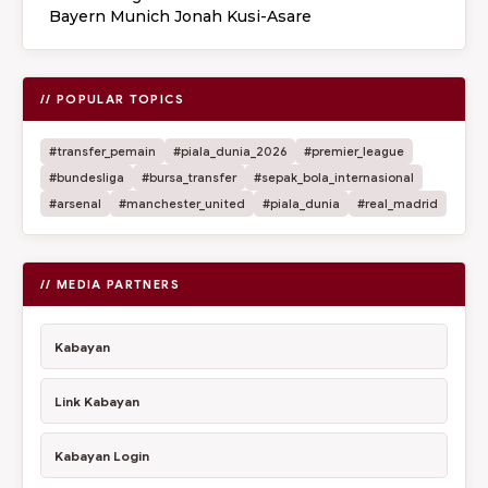
Bayern Munich Jonah Kusi-Asare
// POPULAR TOPICS
#transfer_pemain
#piala_dunia_2026
#premier_league
#bundesliga
#bursa_transfer
#sepak_bola_internasional
#arsenal
#manchester_united
#piala_dunia
#real_madrid
// MEDIA PARTNERS
Kabayan
Link Kabayan
Kabayan Login