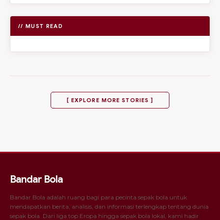
// MUST READ
[ EXPLORE MORE STORIES ]
Bandar Bola
Bandar Bola adalah ruang bagi para pecinta sepak bola untuk
mendapatkan berita, analisis, dan informasi terlengkap tentang dunia
sepak bola. Dari liga top Eropa hingga sepak bola lokal, kami hadir