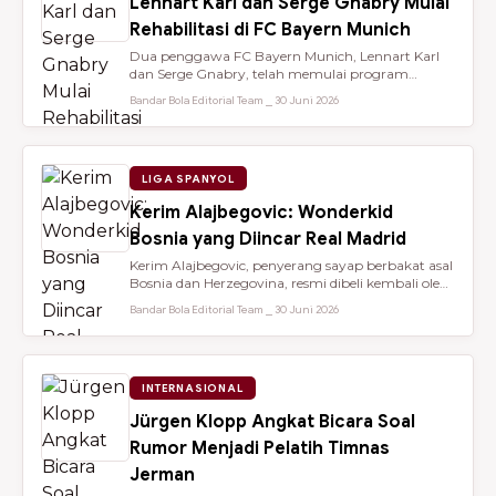
Lennart Karl dan Serge Gnabry Mulai
Rehabilitasi di FC Bayern Munich
Dua penggawa FC Bayern Munich, Lennart Karl
dan Serge Gnabry, telah memulai program
rehabilitasi di Säbener Straße demi ...
Bandar Bola Editorial Team ⎯ 30 Juni 2026
LIGA SPANYOL
Kerim Alajbegovic: Wonderkid
Bosnia yang Diincar Real Madrid
Kerim Alajbegovic, penyerang sayap berbakat asal
Bosnia dan Herzegovina, resmi dibeli kembali oleh
Bayer Leverkusen sete...
Bandar Bola Editorial Team ⎯ 30 Juni 2026
INTERNASIONAL
Jürgen Klopp Angkat Bicara Soal
Rumor Menjadi Pelatih Timnas
Jerman