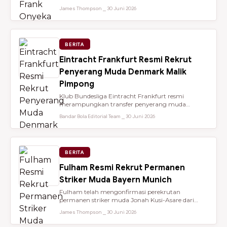
dari Brentford setelah membantu...
James Thompson ⎯ 30 Juni 2026
BERITA
Eintracht Frankfurt Resmi Rekrut
Penyerang Muda Denmark Malik
Pimpong
Klub Bundesliga Eintracht Frankfurt resmi
merampungkan transfer penyerang muda
berbakat berusia 18 tahun, Malik Pimpong,...
Bandar Bola Editorial Team ⎯ 30 Juni 2026
BERITA
Fulham Resmi Rekrut Permanen
Striker Muda Bayern Munich
Fulham telah mengonfirmasi perekrutan
permanen striker muda Jonah Kusi-Asare dari
Bayern Munich setelah performa impresi...
James Thompson ⎯ 30 Juni 2026