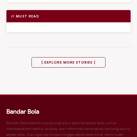
// MUST READ
[ EXPLORE MORE STORIES ]
Bandar Bola
Bandar Bola adalah ruang bagi para pecinta sepak bola untuk
mendapatkan berita, analisis, dan informasi terlengkap tentang dunia
sepak bola. Dari liga top Eropa hingga sepak bola lokal, kami hadir