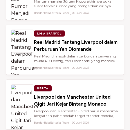
Mantan manajer Jürgen Klopp akhirnya buka
suara terkait rumor yang mengaitkan dirinya
dengan kursi kepelatihan tim nasio...
Bandar Bola Editorial Team ⎯ 30 Juni 2026
LIGA SPANYOL
Real Madrid Tantang Liverpool dalam
Perburuan Yan Diomande
Real Madrid masuk dalam perburuan penyerang
muda RB Leipzig, Yan Diomande, yang memicu
persaingan transfer sengit dengan...
Bandar Bola Editorial Team ⎯ 30 Juni 2026
BERITA
Liverpool dan Manchester United
Gigit Jari Kejar Bintang Monaco
Liverpool dan Manchester United harus menerima
kenyataan pahit setelah target transfer mereka,
Maghnes Akliouche, dilapo...
Bandar Bola Editorial Team ⎯ 30 Juni 2026