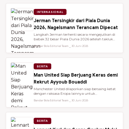
INTERNASIONAL
Jerman Tersingkir dari Piala Dunia
2026, Nagelsmann Terancam Dipecat
Langkah Jerman terhenti secara mengejutkan di
babak 32 besar Piala Dunia 2026 setelah takluk
lewat adu penalti 3-4 dari ...
Bandar Bola Editorial Team ⎯ 30 Juni 2026
BERITA
Man United Siap Berjuang Keras demi
Rekrut Ayyoub Bouaddi
Manchester United dilaporkan siap bersaing ketat
dengan raksasa Eropa lainnya untuk
mendatangkan gelandang muda sensasio...
Bandar Bola Editorial Team ⎯ 30 Juni 2026
BERITA