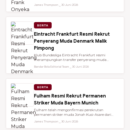
dari Brentford setelah membantu...
James Thompson ⎯ 30 Juni 2026
BERITA
Eintracht Frankfurt Resmi Rekrut
Penyerang Muda Denmark Malik
Pimpong
Klub Bundesliga Eintracht Frankfurt resmi
merampungkan transfer penyerang muda
berbakat berusia 18 tahun, Malik Pimpong,...
Bandar Bola Editorial Team ⎯ 30 Juni 2026
BERITA
Fulham Resmi Rekrut Permanen
Striker Muda Bayern Munich
Fulham telah mengonfirmasi perekrutan
permanen striker muda Jonah Kusi-Asare dari
Bayern Munich setelah performa impresi...
James Thompson ⎯ 30 Juni 2026