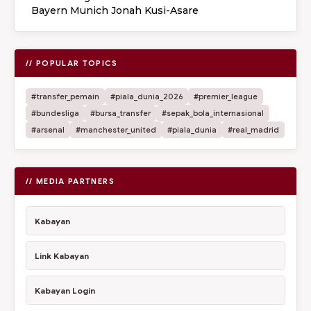
Bayern Munich Jonah Kusi-Asare
// POPULAR TOPICS
#transfer_pemain
#piala_dunia_2026
#premier_league
#bundesliga
#bursa_transfer
#sepak_bola_internasional
#arsenal
#manchester_united
#piala_dunia
#real_madrid
// MEDIA PARTNERS
Kabayan
Link Kabayan
Kabayan Login