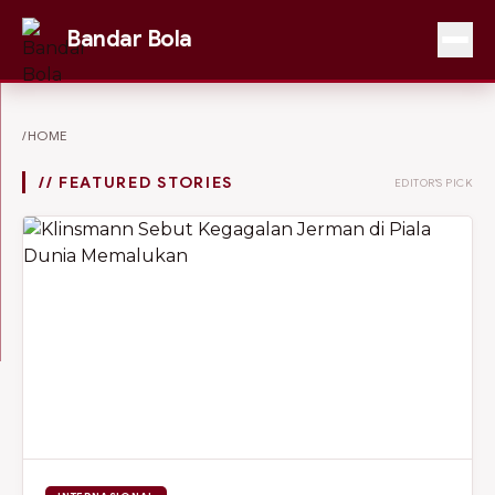
Bandar Bola
/HOME
// FEATURED STORIES
EDITOR'S PICK