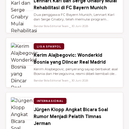
Lennart Karl dan Serge Gnabry Mulai
Rehabilitasi di FC Bayern Munich
Dua penggawa FC Bayern Munich, Lennart Karl
dan Serge Gnabry, telah memulai program
rehabilitasi di Säbener Straße demi ...
Bandar Bola Editorial Team ⎯ 30 Juni 2026
LIGA SPANYOL
Kerim Alajbegovic: Wonderkid
Bosnia yang Diincar Real Madrid
Kerim Alajbegovic, penyerang sayap berbakat asal
Bosnia dan Herzegovina, resmi dibeli kembali oleh
Bayer Leverkusen sete...
Bandar Bola Editorial Team ⎯ 30 Juni 2026
INTERNASIONAL
Jürgen Klopp Angkat Bicara Soal
Rumor Menjadi Pelatih Timnas
Jerman