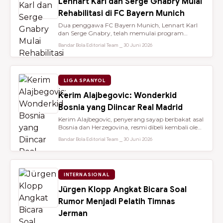
Lennart Karl dan Serge Gnabry Mulai
Rehabilitasi di FC Bayern Munich
Dua penggawa FC Bayern Munich, Lennart Karl
dan Serge Gnabry, telah memulai program
rehabilitasi di Säbener Straße demi ...
Bandar Bola Editorial Team ⎯ 30 Juni 2026
LIGA SPANYOL
Kerim Alajbegovic: Wonderkid
Bosnia yang Diincar Real Madrid
Kerim Alajbegovic, penyerang sayap berbakat asal
Bosnia dan Herzegovina, resmi dibeli kembali oleh
Bayer Leverkusen sete...
Bandar Bola Editorial Team ⎯ 30 Juni 2026
INTERNASIONAL
Jürgen Klopp Angkat Bicara Soal
Rumor Menjadi Pelatih Timnas
Jerman