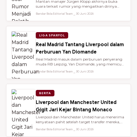
Mantan manajer Jürgen Klopp akhirnya buka
suara terkait rumor yang mengaitkan dirinya
dengan kursi kepelatihan tim nasio...
Bandar Bola Editorial Team ⎯ 30 Juni 2026
LIGA SPANYOL
Real Madrid Tantang Liverpool dalam
Perburuan Yan Diomande
Real Madrid masuk dalam perburuan penyerang
muda RB Leipzig, Yan Diomande, yang memicu
persaingan transfer sengit dengan...
Bandar Bola Editorial Team ⎯ 30 Juni 2026
BERITA
Liverpool dan Manchester United
Gigit Jari Kejar Bintang Monaco
Liverpool dan Manchester United harus menerima
kenyataan pahit setelah target transfer mereka,
Maghnes Akliouche, dilapo...
Bandar Bola Editorial Team ⎯ 30 Juni 2026