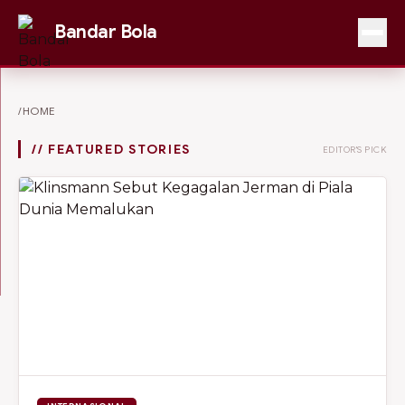
Bandar Bola
/HOME
// FEATURED STORIES
EDITOR'S PICK