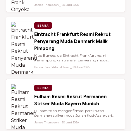
dari Brentford setelah membantu...
James Thompson ⎯ 30 Juni 2026
BERITA
Eintracht Frankfurt Resmi Rekrut
Penyerang Muda Denmark Malik
Pimpong
Klub Bundesliga Eintracht Frankfurt resmi
merampungkan transfer penyerang muda
berbakat berusia 18 tahun, Malik Pimpong,...
Bandar Bola Editorial Team ⎯ 30 Juni 2026
BERITA
Fulham Resmi Rekrut Permanen
Striker Muda Bayern Munich
Fulham telah mengonfirmasi perekrutan
permanen striker muda Jonah Kusi-Asare dari
Bayern Munich setelah performa impresi...
James Thompson ⎯ 30 Juni 2026