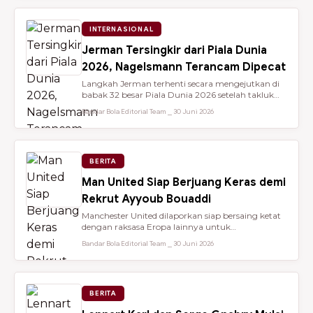
INTERNASIONAL
Jerman Tersingkir dari Piala Dunia
2026, Nagelsmann Terancam Dipecat
Langkah Jerman terhenti secara mengejutkan di
babak 32 besar Piala Dunia 2026 setelah takluk
lewat adu penalti 3-4 dari ...
Bandar Bola Editorial Team ⎯ 30 Juni 2026
BERITA
Man United Siap Berjuang Keras demi
Rekrut Ayyoub Bouaddi
Manchester United dilaporkan siap bersaing ketat
dengan raksasa Eropa lainnya untuk
mendatangkan gelandang muda sensasio...
Bandar Bola Editorial Team ⎯ 30 Juni 2026
BERITA