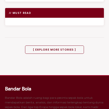
// MUST READ
[ EXPLORE MORE STORIES ]
Bandar Bola
Bandar Bola adalah ruang bagi para pecinta sepak bola untuk
mendapatkan berita, analisis, dan informasi terlengkap tentang dunia
sepak bola. Dari liga top Eropa hingga sepak bola lokal, kami hadir