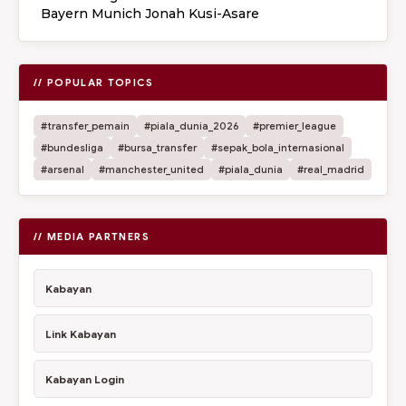
Bayern Munich Jonah Kusi-Asare
// POPULAR TOPICS
#transfer_pemain
#piala_dunia_2026
#premier_league
#bundesliga
#bursa_transfer
#sepak_bola_internasional
#arsenal
#manchester_united
#piala_dunia
#real_madrid
// MEDIA PARTNERS
Kabayan
Link Kabayan
Kabayan Login