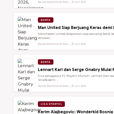
Bandar Bola Editorial Team ⎯ 30 Juni 2026
BERITA
Man United Siap Berjuang Keras demi
Manchester United dilaporkan siap bersaing keta
sensasio...
Bandar Bola Editorial Team ⎯ 30 Juni 2026
BERITA
Lennart Karl dan Serge Gnabry Mulai R
Dua penggawa FC Bayern Munich, Lennart Karl dan 
Straße demi ...
Bandar Bola Editorial Team ⎯ 30 Juni 2026
LIGA SPANYOL
Kerim Alajbegovic: Wonderkid Bosnia 