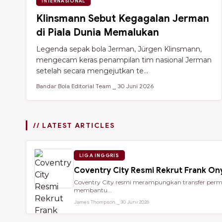
INTERNASIONAL
Klinsmann Sebut Kegagalan Jerman
di Piala Dunia Memalukan
Legenda sepak bola Jerman, Jürgen Klinsmann,
mengecam keras penampilan tim nasional Jerman
setelah secara mengejutkan te...
Bandar Bola Editorial Team ⎯ 30 Juni 2026
// LATEST ARTICLES
LIGA INGGRIS
Coventry City Resmi Rekrut Frank Ony
Coventry City resmi merampungkan transfer perman
membantu...
James Thompson ⎯ 30 Juni 2026