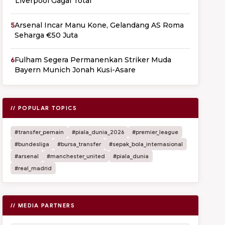
Liverpool Gagal Total
5
Arsenal Incar Manu Kone, Gelandang AS Roma
Seharga €50 Juta
6
Fulham Segera Permanenkan Striker Muda
Bayern Munich Jonah Kusi-Asare
// POPULAR TOPICS
#transfer_pemain
#piala_dunia_2026
#premier_league
#bundesliga
#bursa_transfer
#sepak_bola_internasional
#arsenal
#manchester_united
#piala_dunia
#real_madrid
// MEDIA PARTNERS