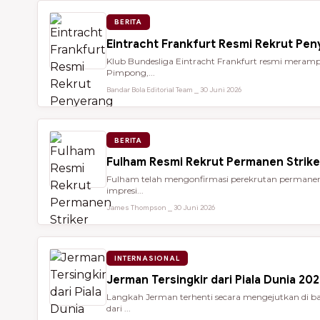
BERITA
Eintracht Frankfurt Resmi Rekrut Pe
Klub Bundesliga Eintracht Frankfurt resmi meramp
Pimpong,...
Bandar Bola Editorial Team ⎯ 30 Juni 2026
BERITA
Fulham Resmi Rekrut Permanen Strik
Fulham telah mengonfirmasi perekrutan permanen 
impresi...
James Thompson ⎯ 30 Juni 2026
INTERNASIONAL
Jerman Tersingkir dari Piala Dunia 2
Langkah Jerman terhenti secara mengejutkan di bab
dari ...