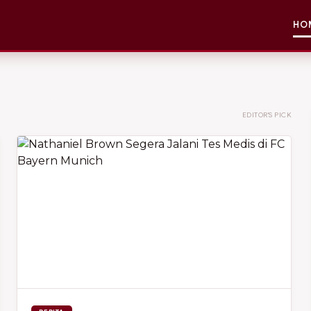
HO
EDITOR'S PICK