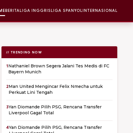
ME
BERITA
LIGA INGGRIS
LIGA SPANYOL
INTERNASIONAL
// TRENDING NOW
1
Nathaniel Brown Segera Jalani Tes Medis di FC
Bayern Munich
2
Man United Mengincar Felix Nmecha untuk
Perkuat Lini Tengah
3
Yan Diomande Pilih PSG, Rencana Transfer
Liverpool Gagal Total
4
Yan Diomande Pilih PSG, Rencana Transfer