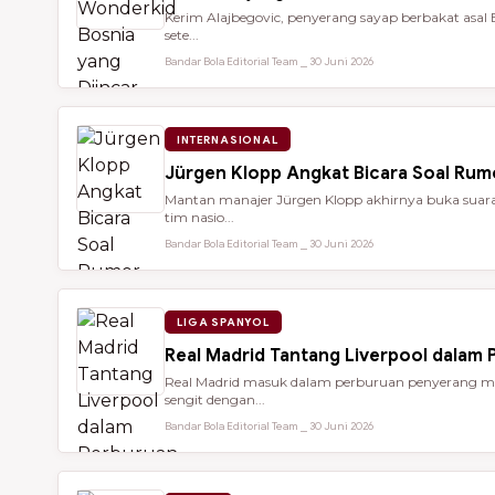
Kerim Alajbegovic, penyerang sayap berbakat asal 
sete...
Bandar Bola Editorial Team ⎯ 30 Juni 2026
INTERNASIONAL
Jürgen Klopp Angkat Bicara Soal Rum
Mantan manajer Jürgen Klopp akhirnya buka suara 
tim nasio...
Bandar Bola Editorial Team ⎯ 30 Juni 2026
LIGA SPANYOL
Real Madrid Tantang Liverpool dalam
Real Madrid masuk dalam perburuan penyerang mu
sengit dengan...
Bandar Bola Editorial Team ⎯ 30 Juni 2026