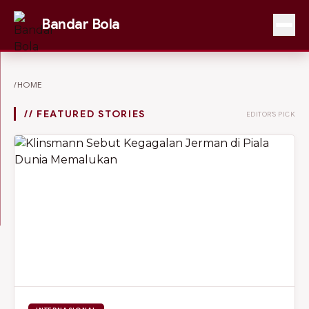
Bandar Bola
/HOME
// FEATURED STORIES
EDITOR'S PICK