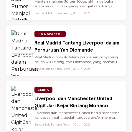
Mantan manajer Jürgen Klopp akhirnya buka
suara terkait rumor yang mengaitkan dirinya
dengan kursi kepelatihan tim nasio...
Bandar Bola Editorial Team ⎯ 30 Juni 2026
LIGA SPANYOL
Real Madrid Tantang Liverpool dalam
Perburuan Yan Diomande
Real Madrid masuk dalam perburuan penyerang
muda RB Leipzig, Yan Diomande, yang memicu
persaingan transfer sengit dengan...
Bandar Bola Editorial Team ⎯ 30 Juni 2026
BERITA
Liverpool dan Manchester United
Gigit Jari Kejar Bintang Monaco
Liverpool dan Manchester United harus menerima
kenyataan pahit setelah target transfer mereka,
Maghnes Akliouche, dilapo...
Bandar Bola Editorial Team ⎯ 30 Juni 2026