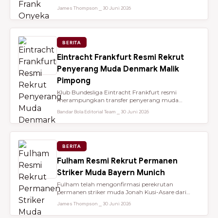
dari Brentford setelah membantu...
James Thompson ⎯ 30 Juni 2026
BERITA
Eintracht Frankfurt Resmi Rekrut
Penyerang Muda Denmark Malik
Pimpong
Klub Bundesliga Eintracht Frankfurt resmi
merampungkan transfer penyerang muda
berbakat berusia 18 tahun, Malik Pimpong,...
Bandar Bola Editorial Team ⎯ 30 Juni 2026
BERITA
Fulham Resmi Rekrut Permanen
Striker Muda Bayern Munich
Fulham telah mengonfirmasi perekrutan
permanen striker muda Jonah Kusi-Asare dari
Bayern Munich setelah performa impresi...
James Thompson ⎯ 30 Juni 2026