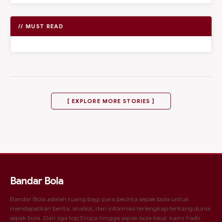
// MUST READ
[ EXPLORE MORE STORIES ]
Bandar Bola
Bandar Bola adalah ruang bagi para pecinta sepak bola untuk
mendapatkan berita, analisis, dan informasi terlengkap tentang dunia
sepak bola. Dari liga top Eropa hingga sepak bola lokal, kami hadir