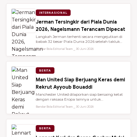
INTERNASIONAL
Jerman Tersingkir dari Piala Dunia
2026, Nagelsmann Terancam Dipecat
Langkah Jerman terhenti secara mengejutkan di
babak 32 besar Piala Dunia 2026 setelah takluk
lewat adu penalti 3-4 dari ...
Bandar Bola Editorial Team ⎯ 30 Juni 2026
BERITA
Man United Siap Berjuang Keras demi
Rekrut Ayyoub Bouaddi
Manchester United dilaporkan siap bersaing ketat
dengan raksasa Eropa lainnya untuk
mendatangkan gelandang muda sensasio...
Bandar Bola Editorial Team ⎯ 30 Juni 2026
BERITA