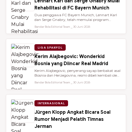
Lennart Karl dan Serge Gnabry Mulai
Rehabilitasi di FC Bayern Munich
Dua penggawa FC Bayern Munich, Lennart Karl
dan Serge Gnabry, telah memulai program
rehabilitasi di Säbener Straße demi ...
Bandar Bola Editorial Team ⎯ 30 Juni 2026
LIGA SPANYOL
Kerim Alajbegovic: Wonderkid
Bosnia yang Diincar Real Madrid
Kerim Alajbegovic, penyerang sayap berbakat asal
Bosnia dan Herzegovina, resmi dibeli kembali oleh
Bayer Leverkusen sete...
Bandar Bola Editorial Team ⎯ 30 Juni 2026
INTERNASIONAL
Jürgen Klopp Angkat Bicara Soal
Rumor Menjadi Pelatih Timnas
Jerman