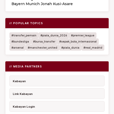
Bayern Munich Jonah Kusi-Asare
// POPULAR TOPICS
#transfer_pemain
#piala_dunia_2026
#premier_league
#bundesliga
#bursa_transfer
#sepak_bola_internasional
#arsenal
#manchester_united
#piala_dunia
#real_madrid
// MEDIA PARTNERS
Kabayan
Link Kabayan
Kabayan Login