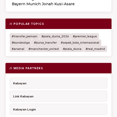
Bayern Munich Jonah Kusi-Asare
// POPULAR TOPICS
#transfer_pemain
#piala_dunia_2026
#premier_league
#bundesliga
#bursa_transfer
#sepak_bola_internasional
#arsenal
#manchester_united
#piala_dunia
#real_madrid
// MEDIA PARTNERS
Kabayan
Link Kabayan
Kabayan Login