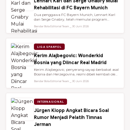
Lennart Karl dan Serge Gnabry Mulai
Rehabilitasi di FC Bayern Munich
Dua penggawa FC Bayern Munich, Lennart Karl
dan Serge Gnabry, telah memulai program
rehabilitasi di Säbener Straße demi ...
Bandar Bola Editorial Team ⎯ 30 Juni 2026
LIGA SPANYOL
Kerim Alajbegovic: Wonderkid
Bosnia yang Diincar Real Madrid
Kerim Alajbegovic, penyerang sayap berbakat asal
Bosnia dan Herzegovina, resmi dibeli kembali oleh
Bayer Leverkusen sete...
Bandar Bola Editorial Team ⎯ 30 Juni 2026
INTERNASIONAL
Jürgen Klopp Angkat Bicara Soal
Rumor Menjadi Pelatih Timnas
Jerman