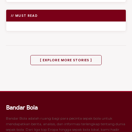
// MUST READ
[ EXPLORE MORE STORIES ]
Bandar Bola
Bandar Bola adalah ruang bagi para pecinta sepak bola untuk
mendapatkan berita, analisis, dan informasi terlengkap tentang dunia
sepak bola. Dari liga top Eropa hingga sepak bola lokal, kami hadir