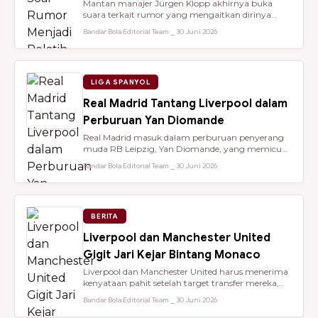
Mantan manajer Jürgen Klopp akhirnya buka
suara terkait rumor yang mengaitkan dirinya
dengan kursi kepelatihan tim nasio...
Bandar Bola Editorial Team ⎯ 30 Juni 2026
LIGA SPANYOL
Real Madrid Tantang Liverpool dalam
Perburuan Yan Diomande
Real Madrid masuk dalam perburuan penyerang
muda RB Leipzig, Yan Diomande, yang memicu
persaingan transfer sengit dengan...
Bandar Bola Editorial Team ⎯ 30 Juni 2026
BERITA
Liverpool dan Manchester United
Gigit Jari Kejar Bintang Monaco
Liverpool dan Manchester United harus menerima
kenyataan pahit setelah target transfer mereka,
Maghnes Akliouche, dilapo...
Bandar Bola Editorial Team ⎯ 30 Juni 2026