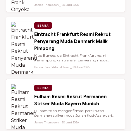
dari Brentford setelah membantu...
James Thompson ⎯ 30 Juni 2026
BERITA
Eintracht Frankfurt Resmi Rekrut
Penyerang Muda Denmark Malik
Pimpong
Klub Bundesliga Eintracht Frankfurt resmi
merampungkan transfer penyerang muda
berbakat berusia 18 tahun, Malik Pimpong,...
Bandar Bola Editorial Team ⎯ 30 Juni 2026
BERITA
Fulham Resmi Rekrut Permanen
Striker Muda Bayern Munich
Fulham telah mengonfirmasi perekrutan
permanen striker muda Jonah Kusi-Asare dari
Bayern Munich setelah performa impresi...
James Thompson ⎯ 30 Juni 2026