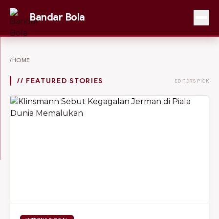
Bandar Bola
/HOME
// FEATURED STORIES
EDITOR'S PICK