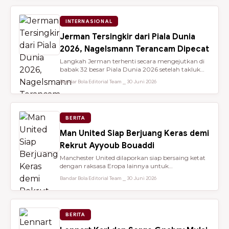
INTERNASIONAL
Jerman Tersingkir dari Piala Dunia
2026, Nagelsmann Terancam Dipecat
Langkah Jerman terhenti secara mengejutkan di
babak 32 besar Piala Dunia 2026 setelah takluk
lewat adu penalti 3-4 dari ...
Bandar Bola Editorial Team ⎯ 30 Juni 2026
BERITA
Man United Siap Berjuang Keras demi
Rekrut Ayyoub Bouaddi
Manchester United dilaporkan siap bersaing ketat
dengan raksasa Eropa lainnya untuk
mendatangkan gelandang muda sensasio...
Bandar Bola Editorial Team ⎯ 30 Juni 2026
BERITA