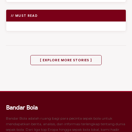
// MUST READ
[ EXPLORE MORE STORIES ]
Bandar Bola
Bandar Bola adalah ruang bagi para pecinta sepak bola untuk
mendapatkan berita, analisis, dan informasi terlengkap tentang dunia
sepak bola. Dari liga top Eropa hingga sepak bola lokal, kami hadir