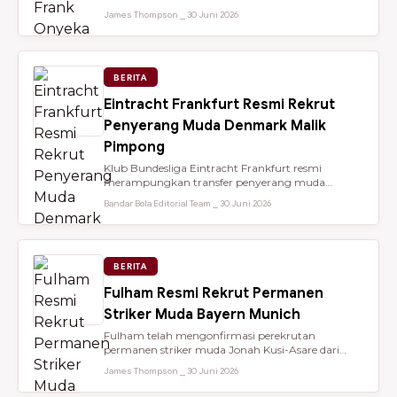
dari Brentford setelah membantu...
James Thompson ⎯ 30 Juni 2026
BERITA
Eintracht Frankfurt Resmi Rekrut
Penyerang Muda Denmark Malik
Pimpong
Klub Bundesliga Eintracht Frankfurt resmi
merampungkan transfer penyerang muda
berbakat berusia 18 tahun, Malik Pimpong,...
Bandar Bola Editorial Team ⎯ 30 Juni 2026
BERITA
Fulham Resmi Rekrut Permanen
Striker Muda Bayern Munich
Fulham telah mengonfirmasi perekrutan
permanen striker muda Jonah Kusi-Asare dari
Bayern Munich setelah performa impresi...
James Thompson ⎯ 30 Juni 2026