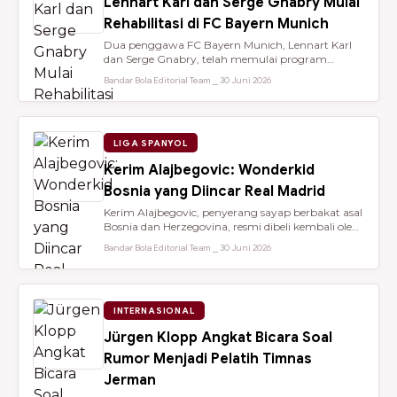
Lennart Karl dan Serge Gnabry Mulai
Rehabilitasi di FC Bayern Munich
Dua penggawa FC Bayern Munich, Lennart Karl
dan Serge Gnabry, telah memulai program
rehabilitasi di Säbener Straße demi ...
Bandar Bola Editorial Team ⎯ 30 Juni 2026
LIGA SPANYOL
Kerim Alajbegovic: Wonderkid
Bosnia yang Diincar Real Madrid
Kerim Alajbegovic, penyerang sayap berbakat asal
Bosnia dan Herzegovina, resmi dibeli kembali oleh
Bayer Leverkusen sete...
Bandar Bola Editorial Team ⎯ 30 Juni 2026
INTERNASIONAL
Jürgen Klopp Angkat Bicara Soal
Rumor Menjadi Pelatih Timnas
Jerman