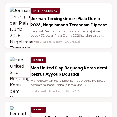
INTERNASIONAL
Jerman Tersingkir dari Piala Dunia
2026, Nagelsmann Terancam Dipecat
Langkah Jerman terhenti secara mengejutkan di
babak 32 besar Piala Dunia 2026 setelah takluk
lewat adu penalti 3-4 dari ...
Bandar Bola Editorial Team ⎯ 30 Juni 2026
BERITA
Man United Siap Berjuang Keras demi
Rekrut Ayyoub Bouaddi
Manchester United dilaporkan siap bersaing ketat
dengan raksasa Eropa lainnya untuk
mendatangkan gelandang muda sensasio...
Bandar Bola Editorial Team ⎯ 30 Juni 2026
BERITA