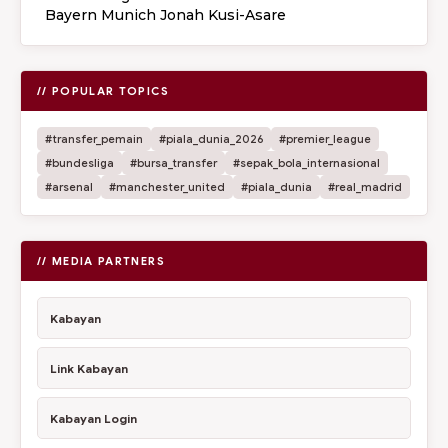
Bayern Munich Jonah Kusi-Asare
// POPULAR TOPICS
#transfer_pemain
#piala_dunia_2026
#premier_league
#bundesliga
#bursa_transfer
#sepak_bola_internasional
#arsenal
#manchester_united
#piala_dunia
#real_madrid
// MEDIA PARTNERS
Kabayan
Link Kabayan
Kabayan Login