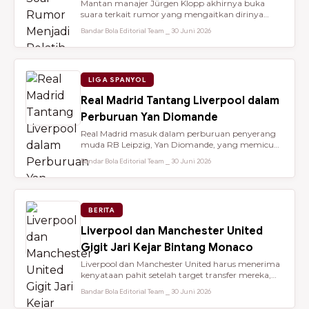
Mantan manajer Jürgen Klopp akhirnya buka
suara terkait rumor yang mengaitkan dirinya
dengan kursi kepelatihan tim nasio...
Bandar Bola Editorial Team ⎯ 30 Juni 2026
LIGA SPANYOL
Real Madrid Tantang Liverpool dalam
Perburuan Yan Diomande
Real Madrid masuk dalam perburuan penyerang
muda RB Leipzig, Yan Diomande, yang memicu
persaingan transfer sengit dengan...
Bandar Bola Editorial Team ⎯ 30 Juni 2026
BERITA
Liverpool dan Manchester United
Gigit Jari Kejar Bintang Monaco
Liverpool dan Manchester United harus menerima
kenyataan pahit setelah target transfer mereka,
Maghnes Akliouche, dilapo...
Bandar Bola Editorial Team ⎯ 30 Juni 2026