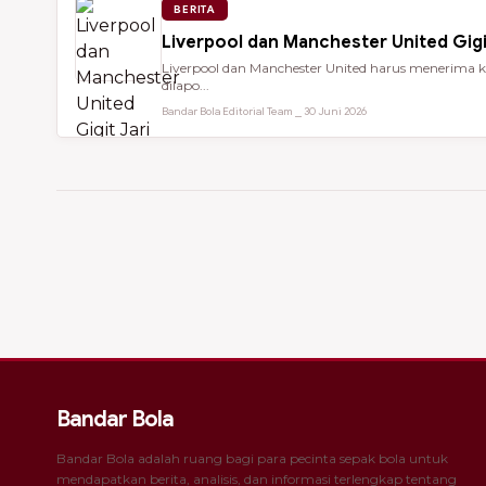
BERITA
Liverpool dan Manchester United Gigi
Liverpool dan Manchester United harus menerima ke
dilapo...
Bandar Bola Editorial Team ⎯ 30 Juni 2026
Bandar Bola
Bandar Bola adalah ruang bagi para pecinta sepak bola untuk
mendapatkan berita, analisis, dan informasi terlengkap tentang