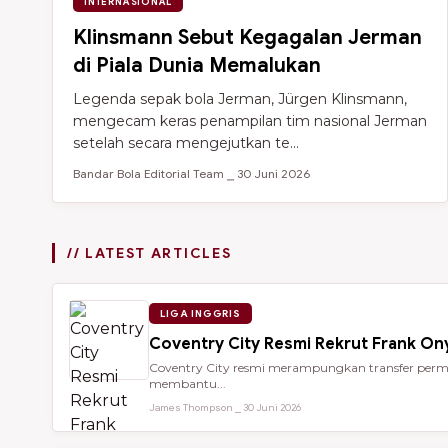
INTERNASIONAL
Klinsmann Sebut Kegagalan Jerman
di Piala Dunia Memalukan
Legenda sepak bola Jerman, Jürgen Klinsmann,
mengecam keras penampilan tim nasional Jerman
setelah secara mengejutkan te...
Bandar Bola Editorial Team ⎯ 30 Juni 2026
// LATEST ARTICLES
LIGA INGGRIS
Coventry City Resmi Rekrut Frank Ony
Coventry City resmi merampungkan transfer perman
membantu...
James Thompson ⎯ 30 Juni 2026