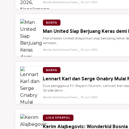
Bandar Bola Editorial Team ⎯ 30 Juni 2026
BERITA
Man United Siap Berjuang Keras demi
Manchester United dilaporkan siap bersaing keta
sensasio...
Bandar Bola Editorial Team ⎯ 30 Juni 2026
BERITA
Lennart Karl dan Serge Gnabry Mulai R
Dua penggawa FC Bayern Munich, Lennart Karl dan 
Straße demi ...
Bandar Bola Editorial Team ⎯ 30 Juni 2026
LIGA SPANYOL
Kerim Alajbegovic: Wonderkid Bosnia 