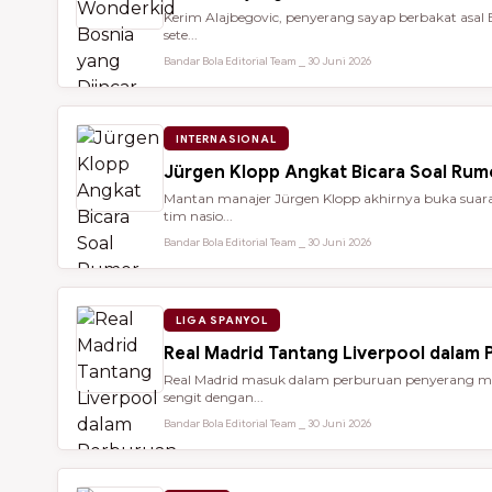
Kerim Alajbegovic, penyerang sayap berbakat asal 
sete...
Bandar Bola Editorial Team ⎯ 30 Juni 2026
INTERNASIONAL
Jürgen Klopp Angkat Bicara Soal Rum
Mantan manajer Jürgen Klopp akhirnya buka suara 
tim nasio...
Bandar Bola Editorial Team ⎯ 30 Juni 2026
LIGA SPANYOL
Real Madrid Tantang Liverpool dalam
Real Madrid masuk dalam perburuan penyerang mu
sengit dengan...
Bandar Bola Editorial Team ⎯ 30 Juni 2026