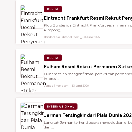
BERITA
Eintracht Frankfurt Resmi Rekrut Pe
Klub Bundesliga Eintracht Frankfurt resmi meramp
Pimpong,...
Bandar Bola Editorial Team ⎯ 30 Juni 2026
BERITA
Fulham Resmi Rekrut Permanen Strik
Fulham telah mengonfirmasi perekrutan permanen 
impresi...
James Thompson ⎯ 30 Juni 2026
INTERNASIONAL
Jerman Tersingkir dari Piala Dunia 2
Langkah Jerman terhenti secara mengejutkan di bab
dari ...