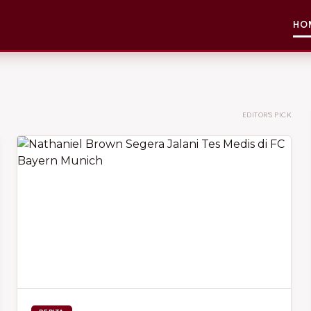
HO
EDITOR'S PICK