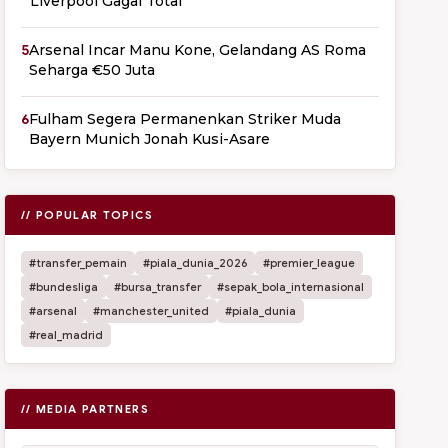
Liverpool Gagal Total
5
Arsenal Incar Manu Kone, Gelandang AS Roma
Seharga €50 Juta
6
Fulham Segera Permanenkan Striker Muda
Bayern Munich Jonah Kusi-Asare
// POPULAR TOPICS
#transfer_pemain
#piala_dunia_2026
#premier_league
#bundesliga
#bursa_transfer
#sepak_bola_internasional
#arsenal
#manchester_united
#piala_dunia
#real_madrid
// MEDIA PARTNERS