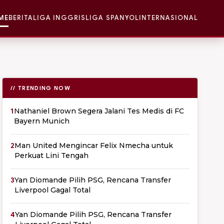
ME
BERITA
LIGA INGGRIS
LIGA SPANYOL
INTERNASIONAL
// TRENDING NOW
1
Nathaniel Brown Segera Jalani Tes Medis di FC
Bayern Munich
2
Man United Mengincar Felix Nmecha untuk
Perkuat Lini Tengah
3
Yan Diomande Pilih PSG, Rencana Transfer
Liverpool Gagal Total
4
Yan Diomande Pilih PSG, Rencana Transfer