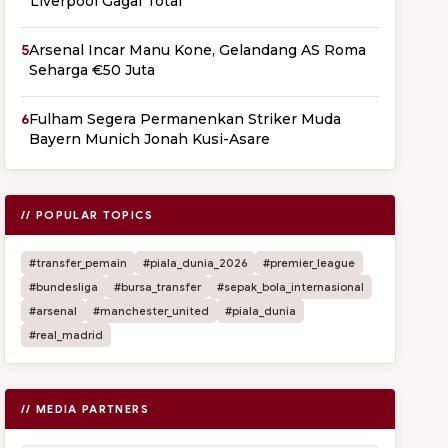
Liverpool Gagal Total
5
Arsenal Incar Manu Kone, Gelandang AS Roma
Seharga €50 Juta
6
Fulham Segera Permanenkan Striker Muda
Bayern Munich Jonah Kusi-Asare
// POPULAR TOPICS
#transfer_pemain
#piala_dunia_2026
#premier_league
#bundesliga
#bursa_transfer
#sepak_bola_internasional
#arsenal
#manchester_united
#piala_dunia
#real_madrid
// MEDIA PARTNERS