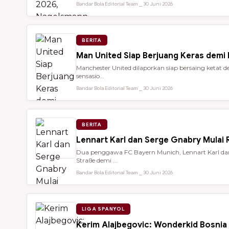
Bandar Bola Editorial Team ⎯ 30 Juni 2026
BERITA
Man United Siap Berjuang Keras demi
Manchester United dilaporkan siap bersaing keta
sensasio...
Bandar Bola Editorial Team ⎯ 30 Juni 2026
BERITA
Lennart Karl dan Serge Gnabry Mulai R
Dua penggawa FC Bayern Munich, Lennart Karl dan 
Straße demi ...
Bandar Bola Editorial Team ⎯ 30 Juni 2026
LIGA SPANYOL
Kerim Alajbegovic: Wonderkid Bosnia 