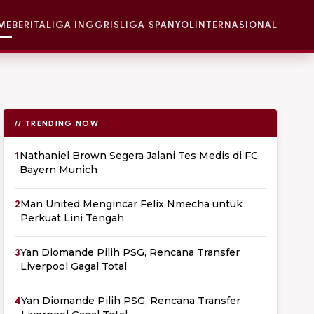
ME
BERITA
LIGA INGGRIS
LIGA SPANYOL
INTERNASIONAL
// TRENDING NOW
1
Nathaniel Brown Segera Jalani Tes Medis di FC
Bayern Munich
2
Man United Mengincar Felix Nmecha untuk
Perkuat Lini Tengah
3
Yan Diomande Pilih PSG, Rencana Transfer
Liverpool Gagal Total
4
Yan Diomande Pilih PSG, Rencana Transfer