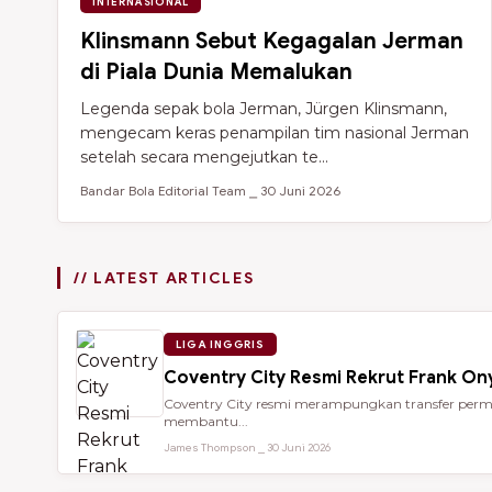
INTERNASIONAL
Klinsmann Sebut Kegagalan Jerman
di Piala Dunia Memalukan
Legenda sepak bola Jerman, Jürgen Klinsmann,
mengecam keras penampilan tim nasional Jerman
setelah secara mengejutkan te...
Bandar Bola Editorial Team ⎯ 30 Juni 2026
// LATEST ARTICLES
LIGA INGGRIS
Coventry City Resmi Rekrut Frank Ony
Coventry City resmi merampungkan transfer perman
membantu...
James Thompson ⎯ 30 Juni 2026