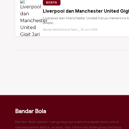
BERITA
Liverpool dan Manchester United Gigi
Liverpool dan Manchester United harus menerima ke
dilapo...
Bandar Bola Editorial Team ⎯ 30 Juni 2026
Bandar Bola
Bandar Bola adalah ruang bagi para pecinta sepak bola untuk
mendapatkan berita, analisis, dan informasi terlengkap tentang