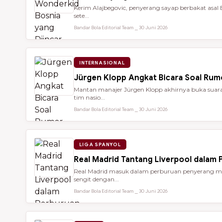
Kerim Alajbegovic, penyerang sayap berbakat asal 
sete...
Bandar Bola Editorial Team ⎯ 30 Juni 2026
INTERNASIONAL
Jürgen Klopp Angkat Bicara Soal Rum
Mantan manajer Jürgen Klopp akhirnya buka suara 
tim nasio...
Bandar Bola Editorial Team ⎯ 30 Juni 2026
LIGA SPANYOL
Real Madrid Tantang Liverpool dalam
Real Madrid masuk dalam perburuan penyerang mu
sengit dengan...
Bandar Bola Editorial Team ⎯ 30 Juni 2026