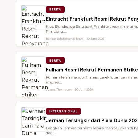
BERITA
Eintracht Frankfurt Resmi Rekrut Pe
Klub Bundesliga Eintracht Frankfurt resmi meramp
Pimpong,...
Bandar Bola Editorial Team ⎯ 30 Juni 2026
BERITA
Fulham Resmi Rekrut Permanen Strik
Fulham telah mengonfirmasi perekrutan permanen 
impresi...
James Thompson ⎯ 30 Juni 2026
INTERNASIONAL
Jerman Tersingkir dari Piala Dunia 2
Langkah Jerman terhenti secara mengejutkan di bab
dari ...