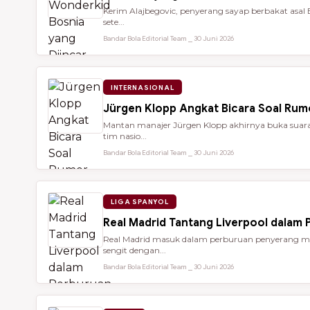
Kerim Alajbegovic, penyerang sayap berbakat asal 
sete...
Bandar Bola Editorial Team ⎯ 30 Juni 2026
INTERNASIONAL
Jürgen Klopp Angkat Bicara Soal Rum
Mantan manajer Jürgen Klopp akhirnya buka suara 
tim nasio...
Bandar Bola Editorial Team ⎯ 30 Juni 2026
LIGA SPANYOL
Real Madrid Tantang Liverpool dalam
Real Madrid masuk dalam perburuan penyerang mu
sengit dengan...
Bandar Bola Editorial Team ⎯ 30 Juni 2026