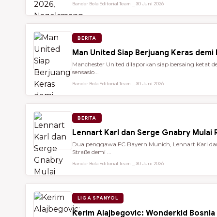
Bandar Bola Editorial Team ⎯ 30 Juni 2026
BERITA
Man United Siap Berjuang Keras demi
Manchester United dilaporkan siap bersaing keta
sensasio...
Bandar Bola Editorial Team ⎯ 30 Juni 2026
BERITA
Lennart Karl dan Serge Gnabry Mulai R
Dua penggawa FC Bayern Munich, Lennart Karl dan 
Straße demi ...
Bandar Bola Editorial Team ⎯ 30 Juni 2026
LIGA SPANYOL
Kerim Alajbegovic: Wonderkid Bosnia 