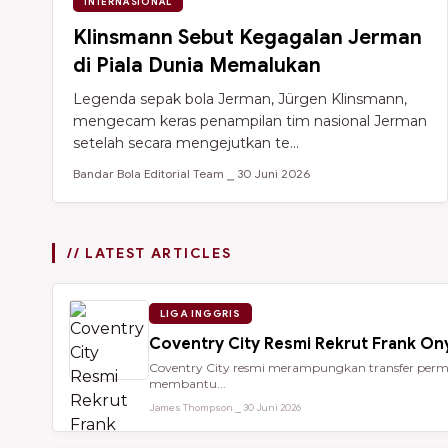
INTERNASIONAL
Klinsmann Sebut Kegagalan Jerman
di Piala Dunia Memalukan
Legenda sepak bola Jerman, Jürgen Klinsmann,
mengecam keras penampilan tim nasional Jerman
setelah secara mengejutkan te...
Bandar Bola Editorial Team ⎯ 30 Juni 2026
// LATEST ARTICLES
LIGA INGGRIS
Coventry City Resmi Rekrut Frank Ony
Coventry City resmi merampungkan transfer perman
membantu...
James Thompson ⎯ 30 Juni 2026