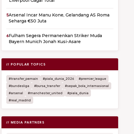
Liverpool Gagal Total
5
Arsenal Incar Manu Kone, Gelandang AS Roma
Seharga €50 Juta
6
Fulham Segera Permanenkan Striker Muda
Bayern Munich Jonah Kusi-Asare
// POPULAR TOPICS
#transfer_pemain
#piala_dunia_2026
#premier_league
#bundesliga
#bursa_transfer
#sepak_bola_internasional
#arsenal
#manchester_united
#piala_dunia
#real_madrid
// MEDIA PARTNERS