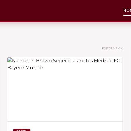
HO
EDITOR'S PICK