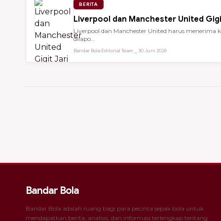
BERITA
Liverpool dan Manchester United Gigi
Liverpool dan Manchester United harus menerima ke
dilapo...
Bandar Bola Editorial Team ⎯ 30 Juni 2026
Bandar Bola
Bandar Bola adalah ruang bagi para pecinta sepak bola untuk
mendapatkan berita, analisis, dan informasi terlengkap tentang