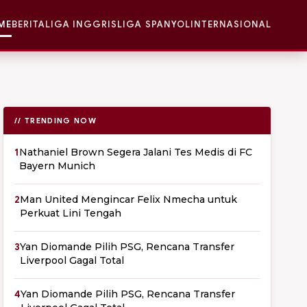
ME
BERITA
LIGA INGGRIS
LIGA SPANYOL
INTERNASIONAL
// TRENDING NOW
1
Nathaniel Brown Segera Jalani Tes Medis di FC
Bayern Munich
2
Man United Mengincar Felix Nmecha untuk
Perkuat Lini Tengah
3
Yan Diomande Pilih PSG, Rencana Transfer
Liverpool Gagal Total
4
Yan Diomande Pilih PSG, Rencana Transfer