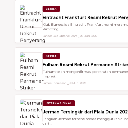
BERITA
Eintracht Frankfurt Resmi Rekrut Pe
Klub Bundesliga Eintracht Frankfurt resmi meramp
Pimpong,...
Bandar Bola Editorial Team ⎯ 30 Juni 2026
BERITA
Fulham Resmi Rekrut Permanen Strik
Fulham telah mengonfirmasi perekrutan permanen 
impresi...
James Thompson ⎯ 30 Juni 2026
INTERNASIONAL
Jerman Tersingkir dari Piala Dunia 2
Langkah Jerman terhenti secara mengejutkan di bab
dari ...