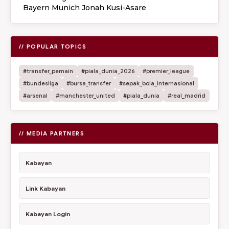
Bayern Munich Jonah Kusi-Asare
// POPULAR TOPICS
#transfer_pemain
#piala_dunia_2026
#premier_league
#bundesliga
#bursa_transfer
#sepak_bola_internasional
#arsenal
#manchester_united
#piala_dunia
#real_madrid
// MEDIA PARTNERS
Kabayan
Link Kabayan
Kabayan Login