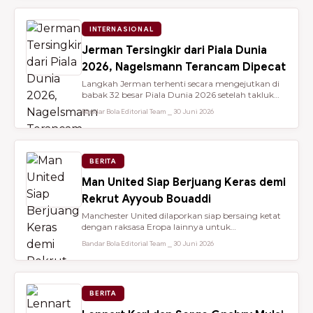
INTERNASIONAL
Jerman Tersingkir dari Piala Dunia
2026, Nagelsmann Terancam Dipecat
Langkah Jerman terhenti secara mengejutkan di
babak 32 besar Piala Dunia 2026 setelah takluk
lewat adu penalti 3-4 dari ...
Bandar Bola Editorial Team ⎯ 30 Juni 2026
BERITA
Man United Siap Berjuang Keras demi
Rekrut Ayyoub Bouaddi
Manchester United dilaporkan siap bersaing ketat
dengan raksasa Eropa lainnya untuk
mendatangkan gelandang muda sensasio...
Bandar Bola Editorial Team ⎯ 30 Juni 2026
BERITA