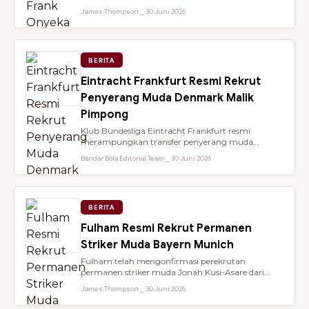
dari Brentford setelah membantu...
James Thompson ⎯ 30 Juni 2026
BERITA
Eintracht Frankfurt Resmi Rekrut
Penyerang Muda Denmark Malik
Pimpong
Klub Bundesliga Eintracht Frankfurt resmi
merampungkan transfer penyerang muda
berbakat berusia 18 tahun, Malik Pimpong,...
Bandar Bola Editorial Team ⎯ 30 Juni 2026
BERITA
Fulham Resmi Rekrut Permanen
Striker Muda Bayern Munich
Fulham telah mengonfirmasi perekrutan
permanen striker muda Jonah Kusi-Asare dari
Bayern Munich setelah performa impresi...
James Thompson ⎯ 30 Juni 2026