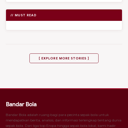
// MUST READ
[ EXPLORE MORE STORIES ]
Bandar Bola
Bandar Bola adalah ruang bagi para pecinta sepak bola untuk
mendapatkan berita, analisis, dan informasi terlengkap tentang dunia
sepak bola. Dari liga top Eropa hingga sepak bola lokal, kami hadir