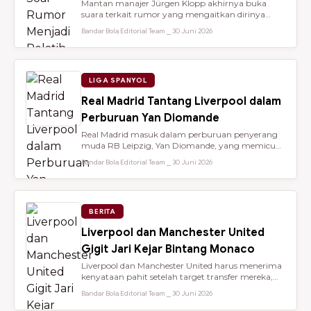
Mantan manajer Jürgen Klopp akhirnya buka
suara terkait rumor yang mengaitkan dirinya
dengan kursi kepelatihan tim nasio...
Bandar Bola Editorial Team ⎯ 30 Juni 2026
LIGA SPANYOL
Real Madrid Tantang Liverpool dalam
Perburuan Yan Diomande
Real Madrid masuk dalam perburuan penyerang
muda RB Leipzig, Yan Diomande, yang memicu
persaingan transfer sengit dengan...
Bandar Bola Editorial Team ⎯ 30 Juni 2026
BERITA
Liverpool dan Manchester United
Gigit Jari Kejar Bintang Monaco
Liverpool dan Manchester United harus menerima
kenyataan pahit setelah target transfer mereka,
Maghnes Akliouche, dilapo...
Bandar Bola Editorial Team ⎯ 30 Juni 2026