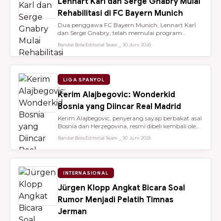
Lennart Karl dan Serge Gnabry Mulai
Rehabilitasi di FC Bayern Munich
Dua penggawa FC Bayern Munich, Lennart Karl
dan Serge Gnabry, telah memulai program
rehabilitasi di Säbener Straße demi ...
Bandar Bola Editorial Team ⎯ 30 Juni 2026
LIGA SPANYOL
Kerim Alajbegovic: Wonderkid
Bosnia yang Diincar Real Madrid
Kerim Alajbegovic, penyerang sayap berbakat asal
Bosnia dan Herzegovina, resmi dibeli kembali oleh
Bayer Leverkusen sete...
Bandar Bola Editorial Team ⎯ 30 Juni 2026
INTERNASIONAL
Jürgen Klopp Angkat Bicara Soal
Rumor Menjadi Pelatih Timnas
Jerman