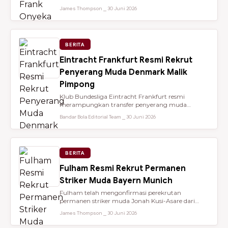
dari Brentford setelah membantu...
James Thompson ⎯ 30 Juni 2026
BERITA
Eintracht Frankfurt Resmi Rekrut
Penyerang Muda Denmark Malik
Pimpong
Klub Bundesliga Eintracht Frankfurt resmi
merampungkan transfer penyerang muda
berbakat berusia 18 tahun, Malik Pimpong,...
Bandar Bola Editorial Team ⎯ 30 Juni 2026
BERITA
Fulham Resmi Rekrut Permanen
Striker Muda Bayern Munich
Fulham telah mengonfirmasi perekrutan
permanen striker muda Jonah Kusi-Asare dari
Bayern Munich setelah performa impresi...
James Thompson ⎯ 30 Juni 2026