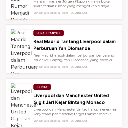
Mantan manajer Jürgen Klopp akhirnya buka
suara terkait rumor yang mengaitkan dirinya
dengan kursi kepelatihan tim nasio...
Bandar Bola Editorial Team ⎯ 30 Juni 2026
LIGA SPANYOL
Real Madrid Tantang Liverpool dalam
Perburuan Yan Diomande
Real Madrid masuk dalam perburuan penyerang
muda RB Leipzig, Yan Diomande, yang memicu
persaingan transfer sengit dengan...
Bandar Bola Editorial Team ⎯ 30 Juni 2026
BERITA
Liverpool dan Manchester United
Gigit Jari Kejar Bintang Monaco
Liverpool dan Manchester United harus menerima
kenyataan pahit setelah target transfer mereka,
Maghnes Akliouche, dilapo...
Bandar Bola Editorial Team ⎯ 30 Juni 2026