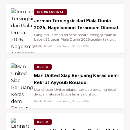
INTERNASIONAL
Jerman Tersingkir dari Piala Dunia
2026, Nagelsmann Terancam Dipecat
Langkah Jerman terhenti secara mengejutkan di
babak 32 besar Piala Dunia 2026 setelah takluk
lewat adu penalti 3-4 dari ...
Bandar Bola Editorial Team ⎯ 30 Juni 2026
BERITA
Man United Siap Berjuang Keras demi
Rekrut Ayyoub Bouaddi
Manchester United dilaporkan siap bersaing ketat
dengan raksasa Eropa lainnya untuk
mendatangkan gelandang muda sensasio...
Bandar Bola Editorial Team ⎯ 30 Juni 2026
BERITA