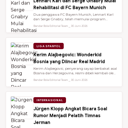
Lennart Karl dan Serge Gnabry Mulai
Rehabilitasi di FC Bayern Munich
Dua penggawa FC Bayern Munich, Lennart Karl
dan Serge Gnabry, telah memulai program
rehabilitasi di Säbener Straße demi ...
Bandar Bola Editorial Team ⎯ 30 Juni 2026
LIGA SPANYOL
Kerim Alajbegovic: Wonderkid
Bosnia yang Diincar Real Madrid
Kerim Alajbegovic, penyerang sayap berbakat asal
Bosnia dan Herzegovina, resmi dibeli kembali oleh
Bayer Leverkusen sete...
Bandar Bola Editorial Team ⎯ 30 Juni 2026
INTERNASIONAL
Jürgen Klopp Angkat Bicara Soal
Rumor Menjadi Pelatih Timnas
Jerman