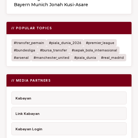
Bayern Munich Jonah Kusi-Asare
// POPULAR TOPICS
#transfer_pemain
#piala_dunia_2026
#premier_league
#bundesliga
#bursa_transfer
#sepak_bola_internasional
#arsenal
#manchester_united
#piala_dunia
#real_madrid
// MEDIA PARTNERS
Kabayan
Link Kabayan
Kabayan Login