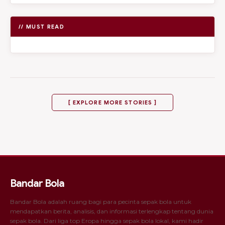
// MUST READ
[ EXPLORE MORE STORIES ]
Bandar Bola
Bandar Bola adalah ruang bagi para pecinta sepak bola untuk
mendapatkan berita, analisis, dan informasi terlengkap tentang dunia
sepak bola. Dari liga top Eropa hingga sepak bola lokal, kami hadir