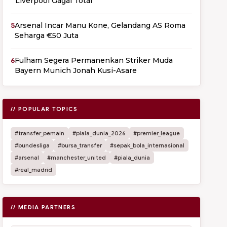
Liverpool Gagal Total
5
Arsenal Incar Manu Kone, Gelandang AS Roma
Seharga €50 Juta
6
Fulham Segera Permanenkan Striker Muda
Bayern Munich Jonah Kusi-Asare
// POPULAR TOPICS
#transfer_pemain
#piala_dunia_2026
#premier_league
#bundesliga
#bursa_transfer
#sepak_bola_internasional
#arsenal
#manchester_united
#piala_dunia
#real_madrid
// MEDIA PARTNERS