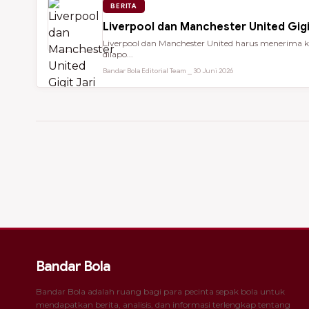
BERITA
Liverpool dan Manchester United Gigi
Liverpool dan Manchester United harus menerima ke
dilapo...
Bandar Bola Editorial Team ⎯ 30 Juni 2026
Bandar Bola
Bandar Bola adalah ruang bagi para pecinta sepak bola untuk
mendapatkan berita, analisis, dan informasi terlengkap tentang