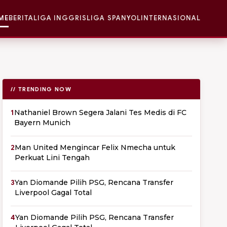
ME
BERITA
LIGA INGGRIS
LIGA SPANYOL
INTERNASIONAL
// TRENDING NOW
1
Nathaniel Brown Segera Jalani Tes Medis di FC
Bayern Munich
2
Man United Mengincar Felix Nmecha untuk
Perkuat Lini Tengah
3
Yan Diomande Pilih PSG, Rencana Transfer
Liverpool Gagal Total
4
Yan Diomande Pilih PSG, Rencana Transfer