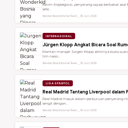
Kerim Alajbegovic, penyerang sayap berbakat asal 
sete...
Bandar Bola Editorial Team ⎯ 30 Juni 2026
INTERNASIONAL
Jürgen Klopp Angkat Bicara Soal Rum
Mantan manajer Jürgen Klopp akhirnya buka suara 
tim nasio...
Bandar Bola Editorial Team ⎯ 30 Juni 2026
LIGA SPANYOL
Real Madrid Tantang Liverpool dalam
Real Madrid masuk dalam perburuan penyerang mu
sengit dengan...
Bandar Bola Editorial Team ⎯ 30 Juni 2026