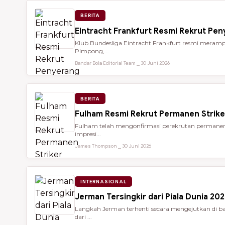
BERITA
Eintracht Frankfurt Resmi Rekrut Pe
Klub Bundesliga Eintracht Frankfurt resmi meramp
Pimpong,...
Bandar Bola Editorial Team ⎯ 30 Juni 2026
BERITA
Fulham Resmi Rekrut Permanen Strik
Fulham telah mengonfirmasi perekrutan permanen 
impresi...
James Thompson ⎯ 30 Juni 2026
INTERNASIONAL
Jerman Tersingkir dari Piala Dunia 2
Langkah Jerman terhenti secara mengejutkan di bab
dari ...