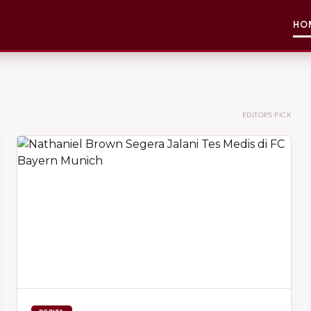
HO
EDITOR'S PICK