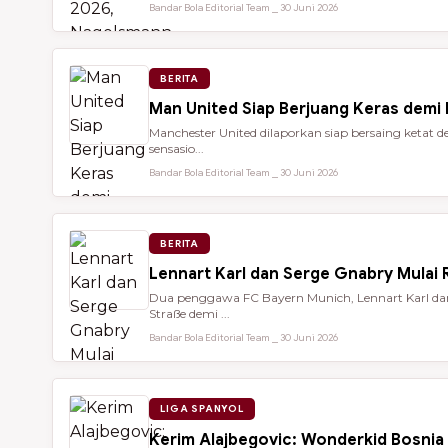
Bandar Bola Editorial Team ⎯ 30 Juni 2026
BERITA
Man United Siap Berjuang Keras demi
Manchester United dilaporkan siap bersaing keta
sensasio...
Bandar Bola Editorial Team ⎯ 30 Juni 2026
BERITA
Lennart Karl dan Serge Gnabry Mulai R
Dua penggawa FC Bayern Munich, Lennart Karl dan 
Straße demi ...
Bandar Bola Editorial Team ⎯ 30 Juni 2026
LIGA SPANYOL
Kerim Alajbegovic: Wonderkid Bosnia 