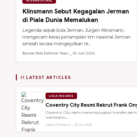
INTERNASIONAL
Klinsmann Sebut Kegagalan Jerman
di Piala Dunia Memalukan
Legenda sepak bola Jerman, Jürgen Klinsmann,
mengecam keras penampilan tim nasional Jerman
setelah secara mengejutkan te...
Bandar Bola Editorial Team ⎯ 30 Juni 2026
// LATEST ARTICLES
LIGA INGGRIS
Coventry City Resmi Rekrut Frank Ony
Coventry City resmi merampungkan transfer perman
membantu...
James Thompson ⎯ 30 Juni 2026