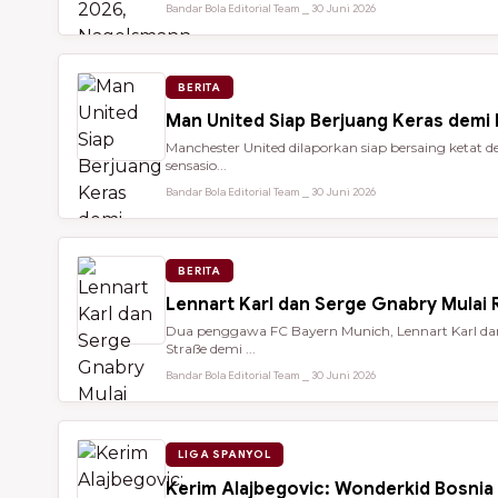
Bandar Bola Editorial Team ⎯ 30 Juni 2026
BERITA
Man United Siap Berjuang Keras demi
Manchester United dilaporkan siap bersaing keta
sensasio...
Bandar Bola Editorial Team ⎯ 30 Juni 2026
BERITA
Lennart Karl dan Serge Gnabry Mulai R
Dua penggawa FC Bayern Munich, Lennart Karl dan 
Straße demi ...
Bandar Bola Editorial Team ⎯ 30 Juni 2026
LIGA SPANYOL
Kerim Alajbegovic: Wonderkid Bosnia 