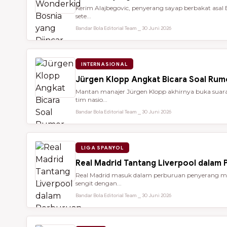
Kerim Alajbegovic, penyerang sayap berbakat asal 
sete...
Bandar Bola Editorial Team ⎯ 30 Juni 2026
INTERNASIONAL
Jürgen Klopp Angkat Bicara Soal Rum
Mantan manajer Jürgen Klopp akhirnya buka suara 
tim nasio...
Bandar Bola Editorial Team ⎯ 30 Juni 2026
LIGA SPANYOL
Real Madrid Tantang Liverpool dalam
Real Madrid masuk dalam perburuan penyerang mu
sengit dengan...
Bandar Bola Editorial Team ⎯ 30 Juni 2026