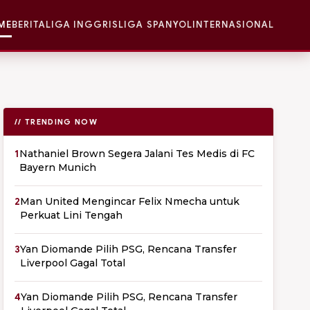
ME
BERITA
LIGA INGGRIS
LIGA SPANYOL
INTERNASIONAL
// TRENDING NOW
1
Nathaniel Brown Segera Jalani Tes Medis di FC
Bayern Munich
2
Man United Mengincar Felix Nmecha untuk
Perkuat Lini Tengah
3
Yan Diomande Pilih PSG, Rencana Transfer
Liverpool Gagal Total
4
Yan Diomande Pilih PSG, Rencana Transfer