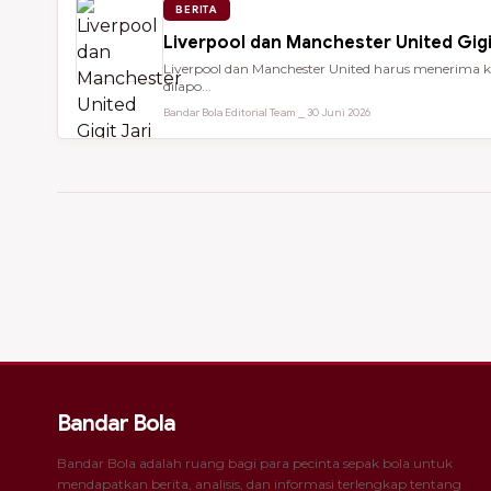
BERITA
Liverpool dan Manchester United Gigi
Liverpool dan Manchester United harus menerima ke
dilapo...
Bandar Bola Editorial Team ⎯ 30 Juni 2026
Bandar Bola
Bandar Bola adalah ruang bagi para pecinta sepak bola untuk
mendapatkan berita, analisis, dan informasi terlengkap tentang