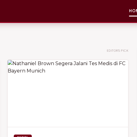
HO
EDITOR'S PICK