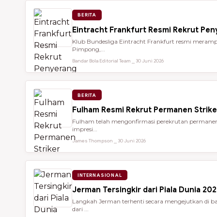
BERITA
Eintracht Frankfurt Resmi Rekrut Pe
Klub Bundesliga Eintracht Frankfurt resmi meramp
Pimpong,...
Bandar Bola Editorial Team ⎯ 30 Juni 2026
BERITA
Fulham Resmi Rekrut Permanen Strik
Fulham telah mengonfirmasi perekrutan permanen 
impresi...
James Thompson ⎯ 30 Juni 2026
INTERNASIONAL
Jerman Tersingkir dari Piala Dunia 2
Langkah Jerman terhenti secara mengejutkan di bab
dari ...