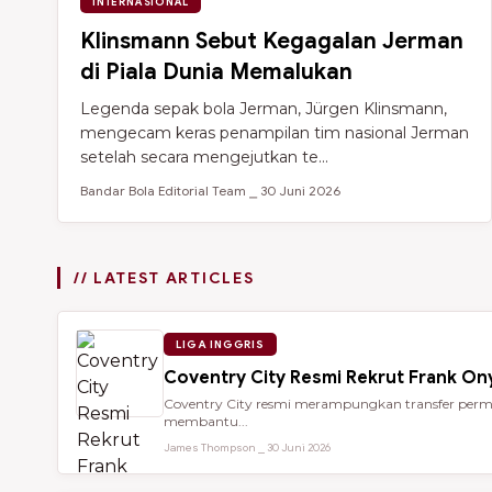
INTERNASIONAL
Klinsmann Sebut Kegagalan Jerman
di Piala Dunia Memalukan
Legenda sepak bola Jerman, Jürgen Klinsmann,
mengecam keras penampilan tim nasional Jerman
setelah secara mengejutkan te...
Bandar Bola Editorial Team ⎯ 30 Juni 2026
// LATEST ARTICLES
LIGA INGGRIS
Coventry City Resmi Rekrut Frank Ony
Coventry City resmi merampungkan transfer perman
membantu...
James Thompson ⎯ 30 Juni 2026