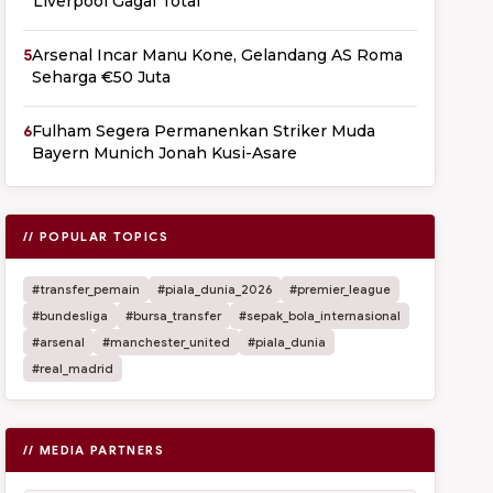
Liverpool Gagal Total
5
Arsenal Incar Manu Kone, Gelandang AS Roma
Seharga €50 Juta
6
Fulham Segera Permanenkan Striker Muda
Bayern Munich Jonah Kusi-Asare
// POPULAR TOPICS
#transfer_pemain
#piala_dunia_2026
#premier_league
#bundesliga
#bursa_transfer
#sepak_bola_internasional
#arsenal
#manchester_united
#piala_dunia
#real_madrid
// MEDIA PARTNERS