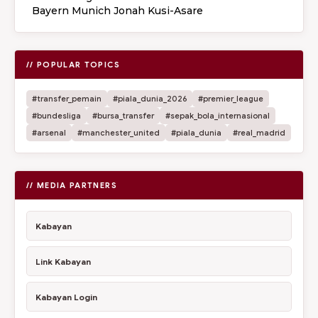
Bayern Munich Jonah Kusi-Asare
// POPULAR TOPICS
#transfer_pemain
#piala_dunia_2026
#premier_league
#bundesliga
#bursa_transfer
#sepak_bola_internasional
#arsenal
#manchester_united
#piala_dunia
#real_madrid
// MEDIA PARTNERS
Kabayan
Link Kabayan
Kabayan Login