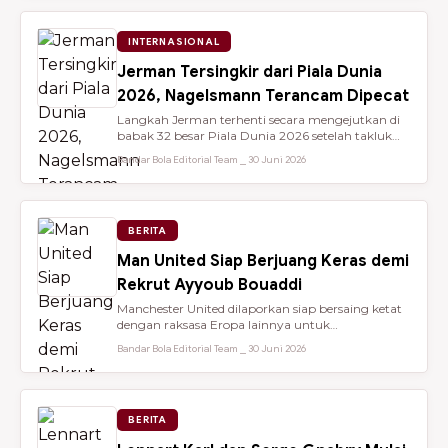
INTERNASIONAL
Jerman Tersingkir dari Piala Dunia
2026, Nagelsmann Terancam Dipecat
Langkah Jerman terhenti secara mengejutkan di
babak 32 besar Piala Dunia 2026 setelah takluk
lewat adu penalti 3-4 dari ...
Bandar Bola Editorial Team ⎯ 30 Juni 2026
BERITA
Man United Siap Berjuang Keras demi
Rekrut Ayyoub Bouaddi
Manchester United dilaporkan siap bersaing ketat
dengan raksasa Eropa lainnya untuk
mendatangkan gelandang muda sensasio...
Bandar Bola Editorial Team ⎯ 30 Juni 2026
BERITA