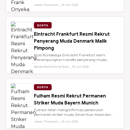
dari Brentford setelah membantu...
James Thompson ⎯ 30 Juni 2026
BERITA
Eintracht Frankfurt Resmi Rekrut
Penyerang Muda Denmark Malik
Pimpong
Klub Bundesliga Eintracht Frankfurt resmi
merampungkan transfer penyerang muda
berbakat berusia 18 tahun, Malik Pimpong,...
Bandar Bola Editorial Team ⎯ 30 Juni 2026
BERITA
Fulham Resmi Rekrut Permanen
Striker Muda Bayern Munich
Fulham telah mengonfirmasi perekrutan
permanen striker muda Jonah Kusi-Asare dari
Bayern Munich setelah performa impresi...
James Thompson ⎯ 30 Juni 2026