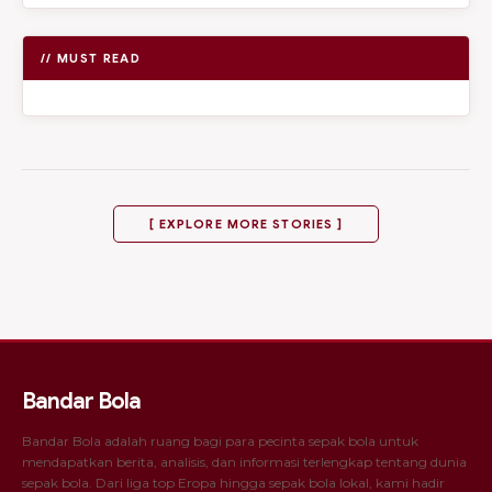
// MUST READ
[ EXPLORE MORE STORIES ]
Bandar Bola
Bandar Bola adalah ruang bagi para pecinta sepak bola untuk
mendapatkan berita, analisis, dan informasi terlengkap tentang dunia
sepak bola. Dari liga top Eropa hingga sepak bola lokal, kami hadir