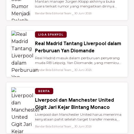
Mantan manajer Jürgen Klopp akhirnya buka
suara terkait rumor yang mengaitkan dirinya
dengan kursi kepelatihan tim nasio...
Bandar Bola Editorial Team ⎯ 30 Juni 2026
LIGA SPANYOL
Real Madrid Tantang Liverpool dalam
Perburuan Yan Diomande
Real Madrid masuk dalam perburuan penyerang
muda RB Leipzig, Yan Diomande, yang memicu
persaingan transfer sengit dengan...
Bandar Bola Editorial Team ⎯ 30 Juni 2026
BERITA
Liverpool dan Manchester United
Gigit Jari Kejar Bintang Monaco
Liverpool dan Manchester United harus menerima
kenyataan pahit setelah target transfer mereka,
Maghnes Akliouche, dilapo...
Bandar Bola Editorial Team ⎯ 30 Juni 2026