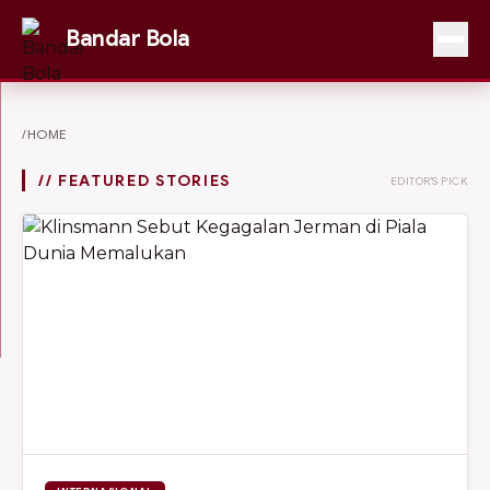
Bandar Bola
/HOME
// FEATURED STORIES
EDITOR'S PICK