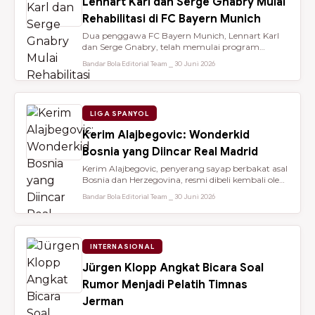
Lennart Karl dan Serge Gnabry Mulai
Rehabilitasi di FC Bayern Munich
Dua penggawa FC Bayern Munich, Lennart Karl
dan Serge Gnabry, telah memulai program
rehabilitasi di Säbener Straße demi ...
Bandar Bola Editorial Team ⎯ 30 Juni 2026
LIGA SPANYOL
Kerim Alajbegovic: Wonderkid
Bosnia yang Diincar Real Madrid
Kerim Alajbegovic, penyerang sayap berbakat asal
Bosnia dan Herzegovina, resmi dibeli kembali oleh
Bayer Leverkusen sete...
Bandar Bola Editorial Team ⎯ 30 Juni 2026
INTERNASIONAL
Jürgen Klopp Angkat Bicara Soal
Rumor Menjadi Pelatih Timnas
Jerman