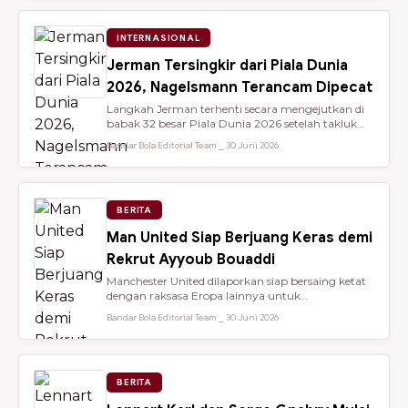
INTERNASIONAL
Jerman Tersingkir dari Piala Dunia
2026, Nagelsmann Terancam Dipecat
Langkah Jerman terhenti secara mengejutkan di
babak 32 besar Piala Dunia 2026 setelah takluk
lewat adu penalti 3-4 dari ...
Bandar Bola Editorial Team ⎯ 30 Juni 2026
BERITA
Man United Siap Berjuang Keras demi
Rekrut Ayyoub Bouaddi
Manchester United dilaporkan siap bersaing ketat
dengan raksasa Eropa lainnya untuk
mendatangkan gelandang muda sensasio...
Bandar Bola Editorial Team ⎯ 30 Juni 2026
BERITA