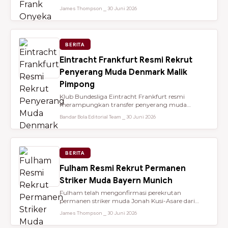
dari Brentford setelah membantu...
James Thompson ⎯ 30 Juni 2026
BERITA
Eintracht Frankfurt Resmi Rekrut
Penyerang Muda Denmark Malik
Pimpong
Klub Bundesliga Eintracht Frankfurt resmi
merampungkan transfer penyerang muda
berbakat berusia 18 tahun, Malik Pimpong,...
Bandar Bola Editorial Team ⎯ 30 Juni 2026
BERITA
Fulham Resmi Rekrut Permanen
Striker Muda Bayern Munich
Fulham telah mengonfirmasi perekrutan
permanen striker muda Jonah Kusi-Asare dari
Bayern Munich setelah performa impresi...
James Thompson ⎯ 30 Juni 2026