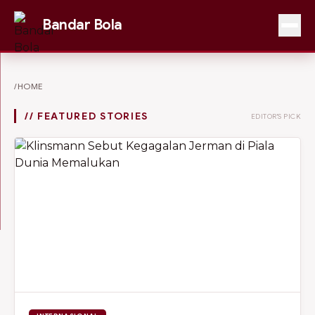
Bandar Bola
/HOME
// FEATURED STORIES
EDITOR'S PICK