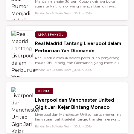
Mantan manajer Jürgen Klopp akhirnya buka
suara terkait rumor yang mengaitkan dirinya
dengan kursi kepelatihan tim nasio...
Bandar Bola Editorial Team ⎯ 30 Juni 2026
LIGA SPANYOL
Real Madrid Tantang Liverpool dalam
Perburuan Yan Diomande
Real Madrid masuk dalam perburuan penyerang
muda RB Leipzig, Yan Diomande, yang memicu
persaingan transfer sengit dengan...
Bandar Bola Editorial Team ⎯ 30 Juni 2026
BERITA
Liverpool dan Manchester United
Gigit Jari Kejar Bintang Monaco
Liverpool dan Manchester United harus menerima
kenyataan pahit setelah target transfer mereka,
Maghnes Akliouche, dilapo...
Bandar Bola Editorial Team ⎯ 30 Juni 2026