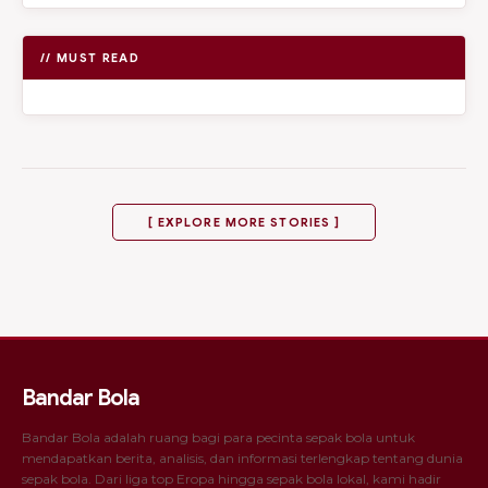
// MUST READ
[ EXPLORE MORE STORIES ]
Bandar Bola
Bandar Bola adalah ruang bagi para pecinta sepak bola untuk
mendapatkan berita, analisis, dan informasi terlengkap tentang dunia
sepak bola. Dari liga top Eropa hingga sepak bola lokal, kami hadir