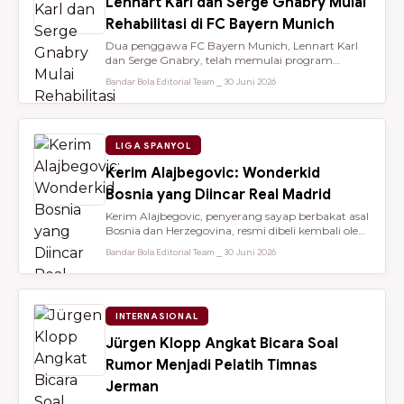
Lennart Karl dan Serge Gnabry Mulai
Rehabilitasi di FC Bayern Munich
Dua penggawa FC Bayern Munich, Lennart Karl
dan Serge Gnabry, telah memulai program
rehabilitasi di Säbener Straße demi ...
Bandar Bola Editorial Team ⎯ 30 Juni 2026
LIGA SPANYOL
Kerim Alajbegovic: Wonderkid
Bosnia yang Diincar Real Madrid
Kerim Alajbegovic, penyerang sayap berbakat asal
Bosnia dan Herzegovina, resmi dibeli kembali oleh
Bayer Leverkusen sete...
Bandar Bola Editorial Team ⎯ 30 Juni 2026
INTERNASIONAL
Jürgen Klopp Angkat Bicara Soal
Rumor Menjadi Pelatih Timnas
Jerman