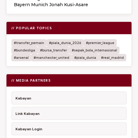
Bayern Munich Jonah Kusi-Asare
// POPULAR TOPICS
#transfer_pemain
#piala_dunia_2026
#premier_league
#bundesliga
#bursa_transfer
#sepak_bola_internasional
#arsenal
#manchester_united
#piala_dunia
#real_madrid
// MEDIA PARTNERS
Kabayan
Link Kabayan
Kabayan Login