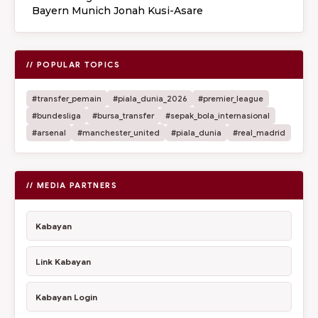
Bayern Munich Jonah Kusi-Asare
// POPULAR TOPICS
#transfer_pemain
#piala_dunia_2026
#premier_league
#bundesliga
#bursa_transfer
#sepak_bola_internasional
#arsenal
#manchester_united
#piala_dunia
#real_madrid
// MEDIA PARTNERS
Kabayan
Link Kabayan
Kabayan Login