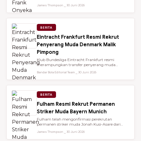
dari Brentford setelah membantu...
James Thompson ⎯ 30 Juni 2026
BERITA
Eintracht Frankfurt Resmi Rekrut
Penyerang Muda Denmark Malik
Pimpong
Klub Bundesliga Eintracht Frankfurt resmi
merampungkan transfer penyerang muda
berbakat berusia 18 tahun, Malik Pimpong,...
Bandar Bola Editorial Team ⎯ 30 Juni 2026
BERITA
Fulham Resmi Rekrut Permanen
Striker Muda Bayern Munich
Fulham telah mengonfirmasi perekrutan
permanen striker muda Jonah Kusi-Asare dari
Bayern Munich setelah performa impresi...
James Thompson ⎯ 30 Juni 2026