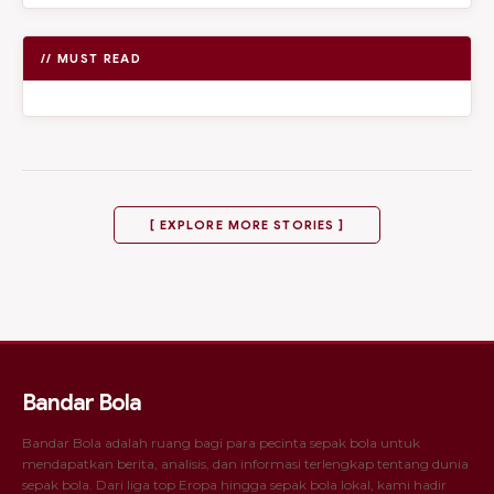
// MUST READ
[ EXPLORE MORE STORIES ]
Bandar Bola
Bandar Bola adalah ruang bagi para pecinta sepak bola untuk
mendapatkan berita, analisis, dan informasi terlengkap tentang dunia
sepak bola. Dari liga top Eropa hingga sepak bola lokal, kami hadir