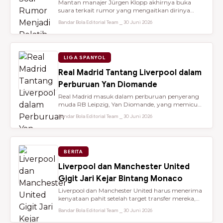
Mantan manajer Jürgen Klopp akhirnya buka
suara terkait rumor yang mengaitkan dirinya
dengan kursi kepelatihan tim nasio...
Bandar Bola Editorial Team ⎯ 30 Juni 2026
LIGA SPANYOL
Real Madrid Tantang Liverpool dalam
Perburuan Yan Diomande
Real Madrid masuk dalam perburuan penyerang
muda RB Leipzig, Yan Diomande, yang memicu
persaingan transfer sengit dengan...
Bandar Bola Editorial Team ⎯ 30 Juni 2026
BERITA
Liverpool dan Manchester United
Gigit Jari Kejar Bintang Monaco
Liverpool dan Manchester United harus menerima
kenyataan pahit setelah target transfer mereka,
Maghnes Akliouche, dilapo...
Bandar Bola Editorial Team ⎯ 30 Juni 2026