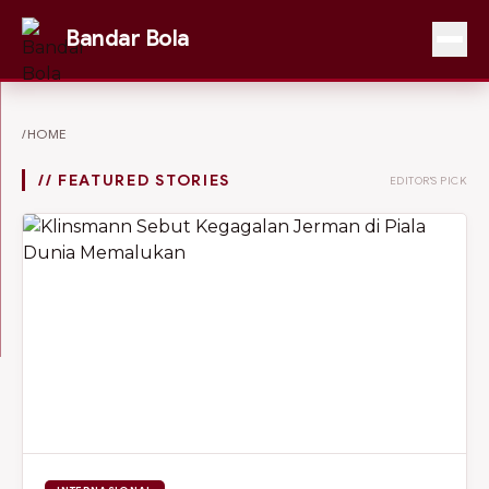
Bandar Bola
/HOME
// FEATURED STORIES
EDITOR'S PICK