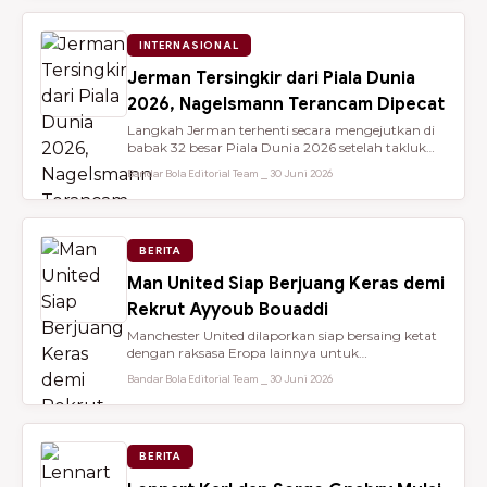
INTERNASIONAL
Jerman Tersingkir dari Piala Dunia
2026, Nagelsmann Terancam Dipecat
Langkah Jerman terhenti secara mengejutkan di
babak 32 besar Piala Dunia 2026 setelah takluk
lewat adu penalti 3-4 dari ...
Bandar Bola Editorial Team ⎯ 30 Juni 2026
BERITA
Man United Siap Berjuang Keras demi
Rekrut Ayyoub Bouaddi
Manchester United dilaporkan siap bersaing ketat
dengan raksasa Eropa lainnya untuk
mendatangkan gelandang muda sensasio...
Bandar Bola Editorial Team ⎯ 30 Juni 2026
BERITA