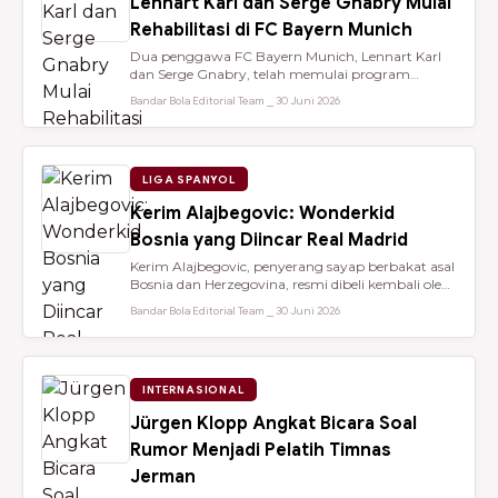
Lennart Karl dan Serge Gnabry Mulai
Rehabilitasi di FC Bayern Munich
Dua penggawa FC Bayern Munich, Lennart Karl
dan Serge Gnabry, telah memulai program
rehabilitasi di Säbener Straße demi ...
Bandar Bola Editorial Team ⎯ 30 Juni 2026
LIGA SPANYOL
Kerim Alajbegovic: Wonderkid
Bosnia yang Diincar Real Madrid
Kerim Alajbegovic, penyerang sayap berbakat asal
Bosnia dan Herzegovina, resmi dibeli kembali oleh
Bayer Leverkusen sete...
Bandar Bola Editorial Team ⎯ 30 Juni 2026
INTERNASIONAL
Jürgen Klopp Angkat Bicara Soal
Rumor Menjadi Pelatih Timnas
Jerman