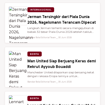
INTERNASIONAL
Jerman Tersingkir dari Piala Dunia
2026, Nagelsmann Terancam Dipecat
Langkah Jerman terhenti secara mengejutkan di
babak 32 besar Piala Dunia 2026 setelah takluk
lewat adu penalti 3-4 dari ...
Bandar Bola Editorial Team ⎯ 30 Juni 2026
BERITA
Man United Siap Berjuang Keras demi
Rekrut Ayyoub Bouaddi
Manchester United dilaporkan siap bersaing ketat
dengan raksasa Eropa lainnya untuk
mendatangkan gelandang muda sensasio...
Bandar Bola Editorial Team ⎯ 30 Juni 2026
BERITA