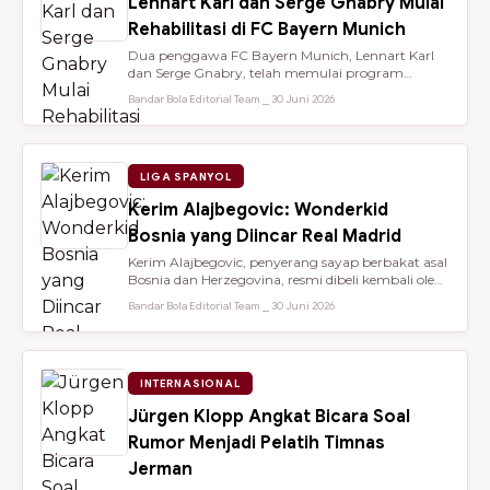
Lennart Karl dan Serge Gnabry Mulai
Rehabilitasi di FC Bayern Munich
Dua penggawa FC Bayern Munich, Lennart Karl
dan Serge Gnabry, telah memulai program
rehabilitasi di Säbener Straße demi ...
Bandar Bola Editorial Team ⎯ 30 Juni 2026
LIGA SPANYOL
Kerim Alajbegovic: Wonderkid
Bosnia yang Diincar Real Madrid
Kerim Alajbegovic, penyerang sayap berbakat asal
Bosnia dan Herzegovina, resmi dibeli kembali oleh
Bayer Leverkusen sete...
Bandar Bola Editorial Team ⎯ 30 Juni 2026
INTERNASIONAL
Jürgen Klopp Angkat Bicara Soal
Rumor Menjadi Pelatih Timnas
Jerman