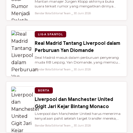
Mantan manajer Jürgen Klopp akhirnya buka
suara terkait rumor yang mengaitkan dirinya
dengan kursi kepelatihan tim nasio...
Bandar Bola Editorial Team ⎯ 30 Juni 2026
LIGA SPANYOL
Real Madrid Tantang Liverpool dalam
Perburuan Yan Diomande
Real Madrid masuk dalam perburuan penyerang
muda RB Leipzig, Yan Diomande, yang memicu
persaingan transfer sengit dengan...
Bandar Bola Editorial Team ⎯ 30 Juni 2026
BERITA
Liverpool dan Manchester United
Gigit Jari Kejar Bintang Monaco
Liverpool dan Manchester United harus menerima
kenyataan pahit setelah target transfer mereka,
Maghnes Akliouche, dilapo...
Bandar Bola Editorial Team ⎯ 30 Juni 2026