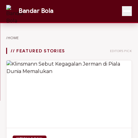
Bandar Bola
/HOME
// FEATURED STORIES
EDITOR'S PICK