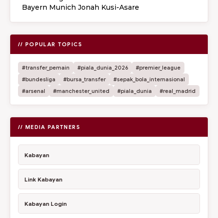
Bayern Munich Jonah Kusi-Asare
// POPULAR TOPICS
#transfer_pemain
#piala_dunia_2026
#premier_league
#bundesliga
#bursa_transfer
#sepak_bola_internasional
#arsenal
#manchester_united
#piala_dunia
#real_madrid
// MEDIA PARTNERS
Kabayan
Link Kabayan
Kabayan Login