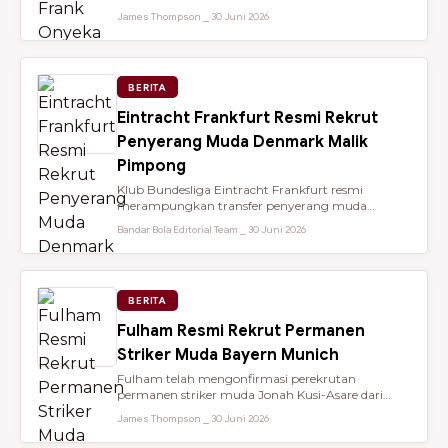
dari Brentford setelah membantu...
James Thompson ⎯ 30 Juni 2026
BERITA
Eintracht Frankfurt Resmi Rekrut
Penyerang Muda Denmark Malik
Pimpong
Klub Bundesliga Eintracht Frankfurt resmi
merampungkan transfer penyerang muda
berbakat berusia 18 tahun, Malik Pimpong,...
Bandar Bola Editorial Team ⎯ 30 Juni 2026
BERITA
Fulham Resmi Rekrut Permanen
Striker Muda Bayern Munich
Fulham telah mengonfirmasi perekrutan
permanen striker muda Jonah Kusi-Asare dari
Bayern Munich setelah performa impresi...
James Thompson ⎯ 30 Juni 2026