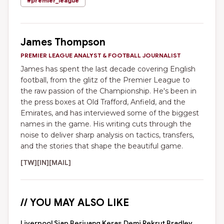
#premier_league
James Thompson
PREMIER LEAGUE ANALYST & FOOTBALL JOURNALIST
James has spent the last decade covering English
football, from the glitz of the Premier League to
the raw passion of the Championship. He's been in
the press boxes at Old Trafford, Anfield, and the
Emirates, and has interviewed some of the biggest
names in the game. His writing cuts through the
noise to deliver sharp analysis on tactics, transfers,
and the stories that shape the beautiful game.
[TW]
[IN]
[MAIL]
// YOU MAY ALSO LIKE
Liverpool Siap Berjuang Keras Demi Rekrut Bradley