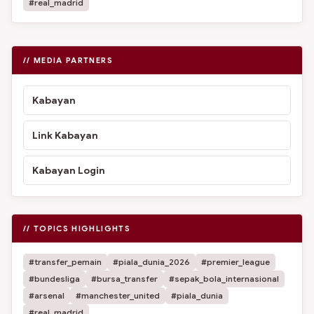
#real_madrid
// MEDIA PARTNERS
Kabayan
Link Kabayan
Kabayan Login
// TOPICS HIGHLIGHTS
#transfer_pemain
#piala_dunia_2026
#premier_league
#bundesliga
#bursa_transfer
#sepak_bola_internasional
#arsenal
#manchester_united
#piala_dunia
#real_madrid