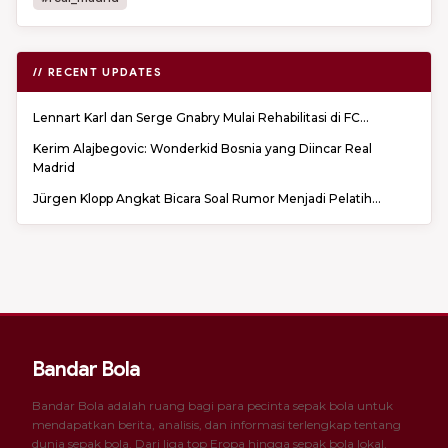
// RECENT UPDATES
Lennart Karl dan Serge Gnabry Mulai Rehabilitasi di FC...
Kerim Alajbegovic: Wonderkid Bosnia yang Diincar Real
Madrid
Jürgen Klopp Angkat Bicara Soal Rumor Menjadi Pelatih...
Bandar Bola
Bandar Bola adalah ruang bagi para pecinta sepak bola untuk
mendapatkan berita, analisis, dan informasi terlengkap tentang
dunia sepak bola. Dari liga top Eropa hingga sepak bola lokal,