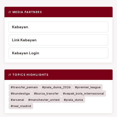
// MEDIA PARTNERS
Kabayan
Link Kabayan
Kabayan Login
// TOPICS HIGHLIGHTS
#transfer_pemain
#piala_dunia_2026
#premier_league
#bundesliga
#bursa_transfer
#sepak_bola_internasional
#arsenal
#manchester_united
#piala_dunia
#real_madrid