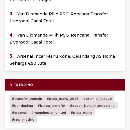
3.
Yan Diomande Pilih PSG, Rencana Transfer
Liverpool Gagal Total
4.
Yan Diomande Pilih PSG, Rencana Transfer
Liverpool Gagal Total
5.
Arsenal Incar Manu Kone, Gelandang AS Roma
Seharga €50 Juta
// TRENDING
#transfer_pemain
#piala_dunia_2026
#premier_league
#bundesliga
#bursa_transfer
#sepak_bola_internasional
#arsenal
#manchester_united
#piala_dunia
#real_madrid