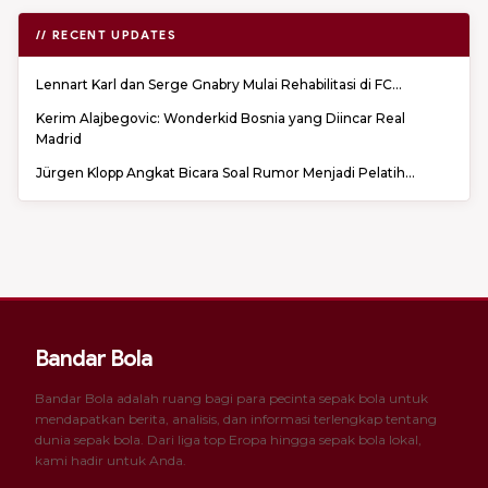
// RECENT UPDATES
Lennart Karl dan Serge Gnabry Mulai Rehabilitasi di FC...
Kerim Alajbegovic: Wonderkid Bosnia yang Diincar Real
Madrid
Jürgen Klopp Angkat Bicara Soal Rumor Menjadi Pelatih...
Bandar Bola
Bandar Bola adalah ruang bagi para pecinta sepak bola untuk
mendapatkan berita, analisis, dan informasi terlengkap tentang
dunia sepak bola. Dari liga top Eropa hingga sepak bola lokal,
kami hadir untuk Anda.