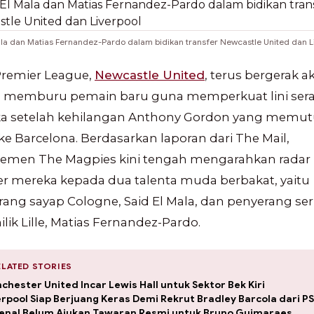
ala dan Matias Fernandez-Pardo dalam bidikan transfer Newcastle United dan L
Premier League,
Newcastle United
, terus bergerak ak
 memburu pemain baru guna memperkuat lini ser
a setelah kehilangan Anthony Gordon yang memu
 ke Barcelona. Berdasarkan laporan dari The Mail,
emen The Magpies kini tengah mengarahkan radar
er mereka kepada dua talenta muda berbakat, yaitu
ang sayap Cologne, Said El Mala, dan penyerang se
ilik Lille, Matias Fernandez-Pardo.
RELATED STORIES
chester United Incar Lewis Hall untuk Sektor Bek Kiri
erpool Siap Berjuang Keras Demi Rekrut Bradley Barcola dari P
enal Belum Ajukan Tawaran Resmi untuk Bruno Guimaraes