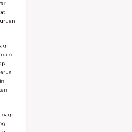
ar.
pat
buruan
agi
rmain
ap.
terus
in
kan
 bagi
ang