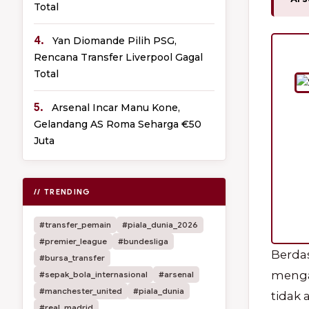
Total
4.
Yan Diomande Pilih PSG,
Rencana Transfer Liverpool Gagal
Total
5.
Arsenal Incar Manu Kone,
Gelandang AS Roma Seharga €50
Juta
// TRENDING
#transfer_pemain
#piala_dunia_2026
#premier_league
#bundesliga
Berda
#bursa_transfer
menga
#sepak_bola_internasional
#arsenal
#manchester_united
#piala_dunia
tidak 
#real_madrid