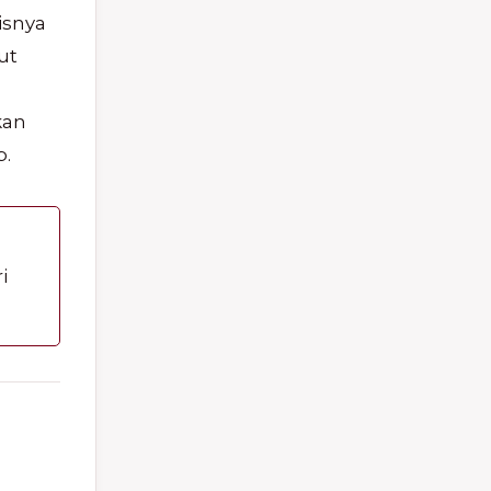
isnya
ut
kan
p.
i