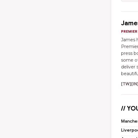
Jame
PREMIER
James h
Premier
press bo
some of
deliver 
beautif
[TW]
[IN
// YO
Manchest
Liverpo