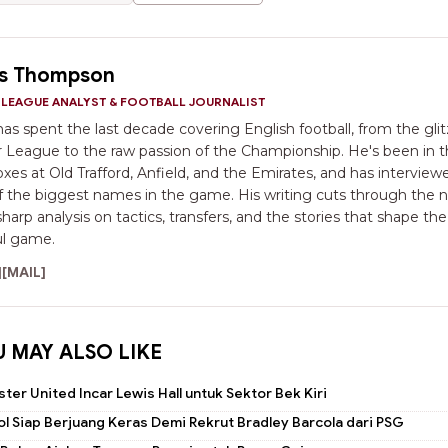
s Thompson
 LEAGUE ANALYST & FOOTBALL JOURNALIST
as spent the last decade covering English football, from the glit
 League to the raw passion of the Championship. He's been in 
xes at Old Trafford, Anfield, and the Emirates, and has interview
 the biggest names in the game. His writing cuts through the n
sharp analysis on tactics, transfers, and the stories that shape the
ul game.
]
[MAIL]
U MAY ALSO LIKE
er United Incar Lewis Hall untuk Sektor Bek Kiri
ol Siap Berjuang Keras Demi Rekrut Bradley Barcola dari PSG