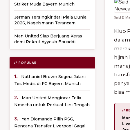
Striker Muda Bayern Munich
Jerman Tersingkir dari Piala Dunia
Said El M
2026, Nagelsmann Terancam
Dipecat
Klub 
Man United Siap Berjuang Keras
dalam
demi Rekrut Ayyoub Bouaddi
merek
hijrah
// POPULAR
manaj
transf
1.
Nathaniel Brown Segera Jalani
penyer
Tes Medis di FC Bayern Munich
bisa m
2.
Man United Mengincar Felix
Nmecha untuk Perkuat Lini Tengah
// 
Man
3.
Yan Diomande Pilih PSG,
Liv
Rencana Transfer Liverpool Gagal
Ars