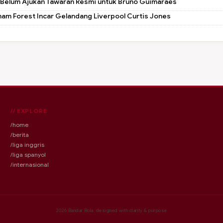
 Belum Ajukan Tawaran Resmi untuk Bruno Guimaraes
ham Forest Incar Gelandang Liverpool Curtis Jones
// EXPLORE
/home
/berita
/liga inggris
/liga spanyol
/internasional
2026
Bandar Bola. designed with clarity & purpose