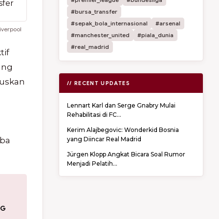
#bursa_transfer
#sepak_bola_internasional
#arsenal
iverpool
#manchester_united
#piala_dunia
#real_madrid
tif
ang
tuskan
// RECENT UPDATES
Lennart Karl dan Serge Gnabry Mulai
Rehabilitasi di FC...
Kerim Alajbegovic: Wonderkid Bosnia
rba
yang Diincar Real Madrid
Jürgen Klopp Angkat Bicara Soal Rumor
Menjadi Pelatih...
SG