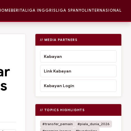
HOME
BERITA
LIGA INGGRIS
LIGA SPANYOL
INTERNASIONAL
// MEDIA PARTNERS
Kabayan
ar
Link Kabayan
as
Kabayan Login
// TOPICS HIGHLIGHTS
#transfer_pemain
#piala_dunia_2026
#premier_league
#bundesliga