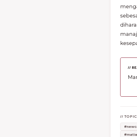
menga
sebesa
dihara
manaj
kesep
// R
Man
// TOPI
#newca
#mati