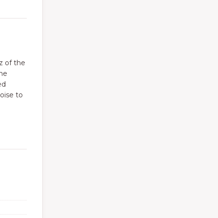
z of the
the
ed
oise to