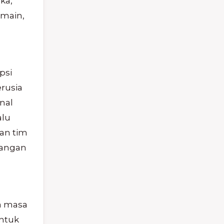
ka,
rmain,
psi
rusia
nal
alu
an tim
dangan
ma masa
untuk