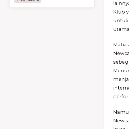
lainny
Klub y
untuk
utama
Matias
Newca
sebag
Menur
menja
intern
perfor
Namun
Newca