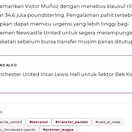
mankan Victor Muñoz dengan menebus klausul ril
r 34,6 juta poundsterling. Pengalaman pahit terseb
pkan dapat memicu urgensi yang lebih tinggi bagi
emen Newcastle United untuk segera merampung
akatan sebelum bursa transfer musim panas ditutu
EAD ALSO
chester United Incar Lewis Hall untuk Sektor Bek Kir
CS
stle_united
#liverpool
#transfer_pemain
#said_el_mala
as_fernandez-pardo
#premier_league