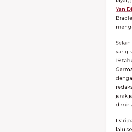
layar,
Yan D
Bradle
menge
Selain
yang s
19 tah
Germa
denga
redaks
jarak
dimina
Dari p
lalu s