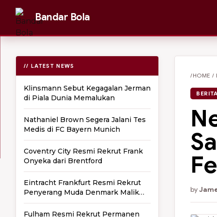
Bandar Bola
// LATEST NEWS
/HOME
/
Klinsmann Sebut Kegagalan Jerman
BERIT
di Piala Dunia Memalukan
Ne
Nathaniel Brown Segera Jalani Tes
Medis di FC Bayern Munich
Sa
Coventry City Resmi Rekrut Frank
Fe
Onyeka dari Brentford
Eintracht Frankfurt Resmi Rekrut
by
Jame
Penyerang Muda Denmark Malik
Pimpong
Fulham Resmi Rekrut Permanen