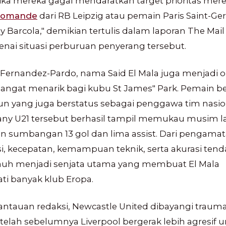
 jika mereka gagal mendaratkan target prioritas mere
iomande
dari RB Leipzig atau pemain Paris Saint-Ge
y Barcola," demikian tertulis dalam laporan The Mail
nai situasi perburuan penyerang tersebut.
 Fernandez-Pardo, nama Said El Mala juga menjadi o
angat menarik bagi kubu St James" Park. Pemain be
un yang juga berstatus sebagai penggawa tim nasio
ny U21 tersebut berhasil tampil memukau musim l
n sumbangan 13 gol dan lima assist. Dari pengamat
i, kecepatan, kemampuan teknik, serta akurasi ten
 jauh menjadi senjata utama yang membuat El Mala
ti banyak klub Eropa.
antauan redaksi, Newcastle United dibayangi trau
etelah sebelumnya Liverpool bergerak lebih agresif 