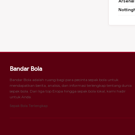
Arsenal
Notting
Bandar Bola
Bandar Bola adalah ruang bagi para pecinta sepak bola untuk
mendapatkan berita, analisis, dan informasi terlengkap tentang dunia
sepak bola. Dari liga top Eropa hingga sepak bola lokal, kami hadir
untuk Anda.
Sepak Bola Terlengkap