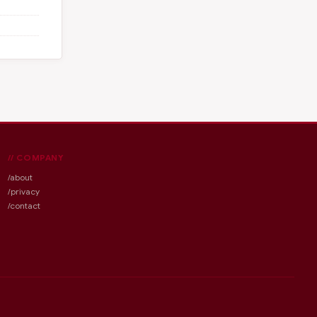
// COMPANY
/about
/privacy
/contact