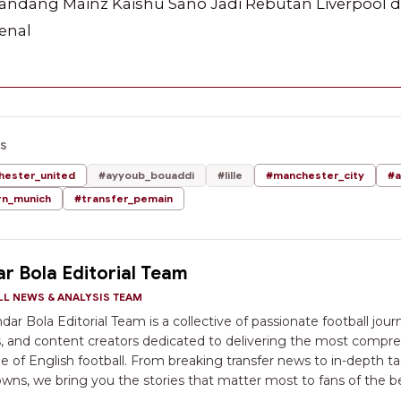
andang Mainz Kaishu Sano Jadi Rebutan Liverpool 
enal
CS
ester_united
#ayyoub_bouaddi
#lille
#manchester_city
#a
rn_munich
#transfer_pemain
r Bola Editorial Team
L NEWS & ANALYSIS TEAM
ar Bola Editorial Team is a collective of passionate football journ
s, and content creators dedicated to delivering the most compr
e of English football. From breaking transfer news to in-depth ta
wns, we bring you the stories that matter most to fans of the be