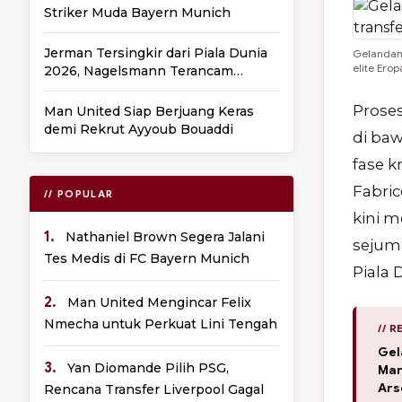
Striker Muda Bayern Munich
Jerman Tersingkir dari Piala Dunia
Gelandang
elite Erop
2026, Nagelsmann Terancam
Dipecat
Prose
Man United Siap Berjuang Keras
demi Rekrut Ayyoub Bouaddi
di ba
fase k
Fabri
// POPULAR
kini m
1.
Nathaniel Brown Segera Jalani
sejuml
Tes Medis di FC Bayern Munich
Piala 
2.
Man United Mengincar Felix
Nmecha untuk Perkuat Lini Tengah
// 
Gel
3.
Yan Diomande Pilih PSG,
Man
Ars
Rencana Transfer Liverpool Gagal