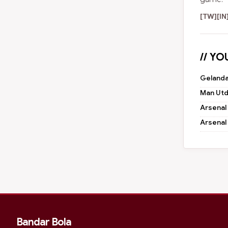
[TW]
[IN
// YO
Gelanda
Man Utd
Arsenal
Arsenal
Bandar Bola