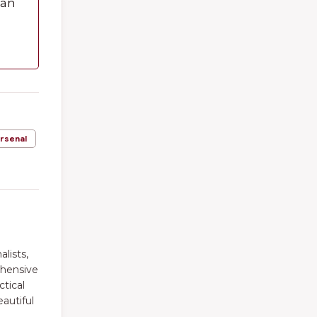
dan
rsenal
alists,
ehensive
ctical
autiful