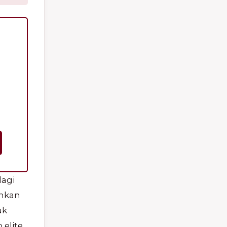
lagi
inkan
uk
 elite