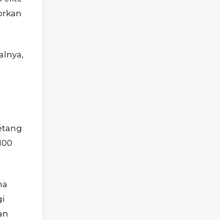
orkan
alnya,
étang
100
ma
i
an