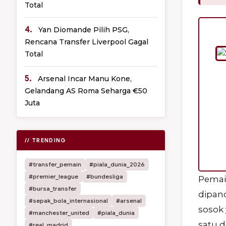
Total
4.
Yan Diomande Pilih PSG,
Rencana Transfer Liverpool Gagal
Total
5.
Arsenal Incar Manu Kone,
Gelandang AS Roma Seharga €50
Juta
// TRENDING
#transfer_pemain
#piala_dunia_2026
#premier_league
#bundesliga
Pemain
#bursa_transfer
dipand
#sepak_bola_internasional
#arsenal
sosok
#manchester_united
#piala_dunia
satu d
#real_madrid