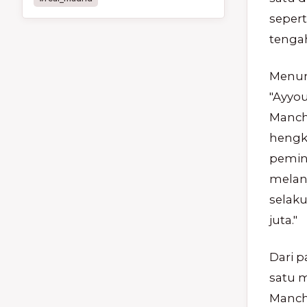
sepert
tenga
Menuru
"Ayyo
Manche
hengk
pemin
melanj
selak
juta."
Dari 
satu m
Manche