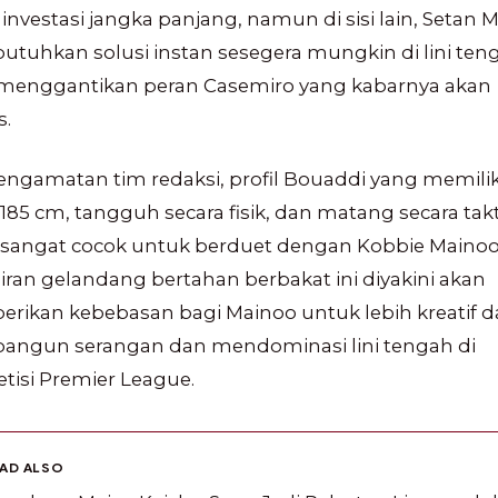
investasi jangka panjang, namun di sisi lain, Setan 
tuhkan solusi instan sesegera mungkin di lini ten
menggantikan peran Casemiro yang kabarnya akan
s.
engamatan tim redaksi, profil Bouaddi yang memilik
 185 cm, tangguh secara fisik, dan matang secara takt
i sangat cocok untuk berduet dengan Kobbie Mainoo
ran gelandang bertahan berbakat ini diyakini akan
rikan kebebasan bagi Mainoo untuk lebih kreatif 
ngun serangan dan mendominasi lini tengah di
tisi Premier League.
EAD ALSO