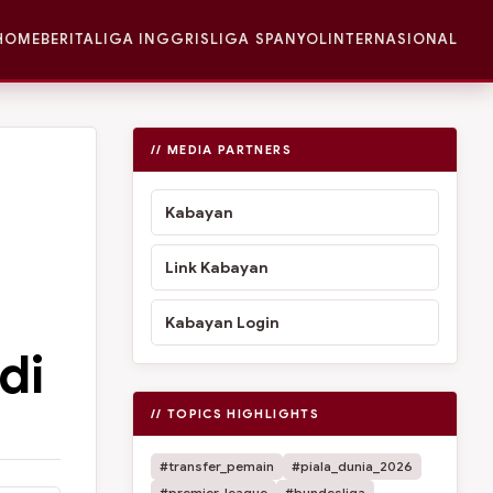
HOME
BERITA
LIGA INGGRIS
LIGA SPANYOL
INTERNASIONAL
// MEDIA PARTNERS
Kabayan
Link Kabayan
Kabayan Login
di
// TOPICS HIGHLIGHTS
#transfer_pemain
#piala_dunia_2026
#premier_league
#bundesliga