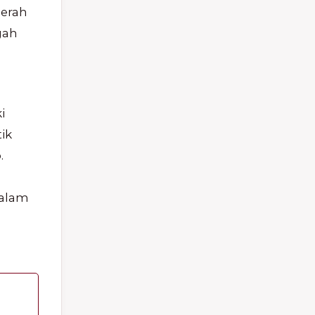
Merah
gah
i
ik
.
dalam