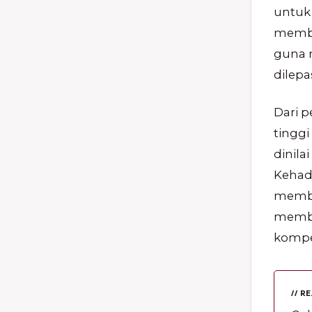
untuk 
membu
guna 
dilepa
Dari p
tinggi
dinila
Kehadi
membe
memba
kompe
// R