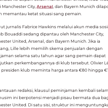
i Manchester City,
Arsenal
, dan Bayern Munich dilap
h memantau ketat situasi sang pemain.
t jurnalis Fabrice Hawkins melalui akun media sosi
ub Bouaddi sedang dipantau oleh Manchester City,
ster United, Arsenal, dan Bayern Munich. Jika ia
ang, Lille lebih memilih skema penjualan dengan
jaman selama satu tahun agar sang pemain dapat
utkan perkembangannya di klub tersebut. Olivier L
u presiden klub meminta harga antara €80 hingga €
pantauan redaksi, klausul peminjaman kembali sela
usim ini berpotensi menjadi pisau bermata dua bag
ster United. Di satu sisi, struktur ini menguntungk