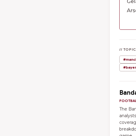
Gel
Ars
// TOPI
#manch
#baye
Banda
FOOTBAL
The Band
analyst
coverag
breakdo
game.