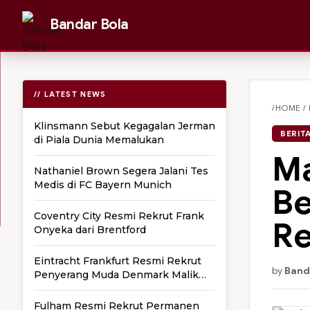
Bandar Bola
// LATEST NEWS
/HOME
/
Klinsmann Sebut Kegagalan Jerman
BERIT
di Piala Dunia Memalukan
Ma
Nathaniel Brown Segera Jalani Tes
Medis di FC Bayern Munich
Be
Coventry City Resmi Rekrut Frank
Re
Onyeka dari Brentford
Eintracht Frankfurt Resmi Rekrut
by
Band
Penyerang Muda Denmark Malik
Pimpong
Fulham Resmi Rekrut Permanen