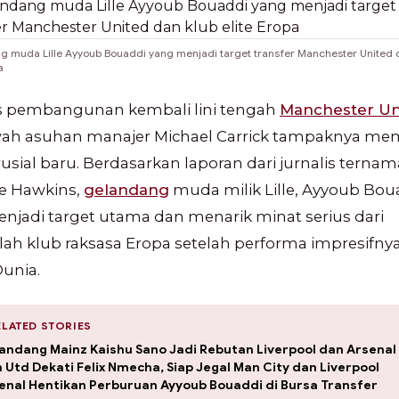
 muda Lille Ayyoub Bouaddi yang menjadi target transfer Manchester United 
a
s pembangunan kembali lini tengah
Manchester Un
wah asuhan manajer Michael Carrick tampaknya me
rusial baru. Berdasarkan laporan dari jurnalis ternam
ce Hawkins,
gelandang
muda milik Lille, Ayyoub Bou
enjadi target utama dan menarik minat serius dari
ah klub raksasa Eropa setelah performa impresifnya
Dunia.
RELATED STORIES
andang Mainz Kaishu Sano Jadi Rebutan Liverpool dan Arsenal
 Utd Dekati Felix Nmecha, Siap Jegal Man City dan Liverpool
enal Hentikan Perburuan Ayyoub Bouaddi di Bursa Transfer