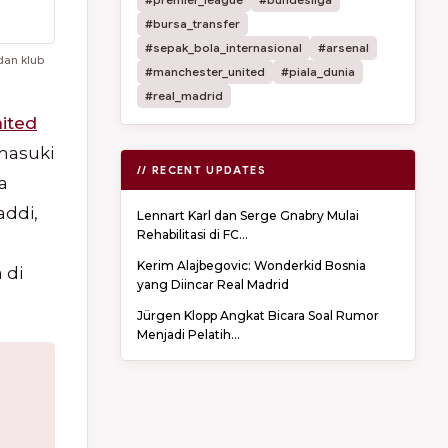
#bursa_transfer
#sepak_bola_internasional
#arsenal
dan klub
#manchester_united
#piala_dunia
#real_madrid
ited
masuki
// RECENT UPDATES
a
addi,
Lennart Karl dan Serge Gnabry Mulai
Rehabilitasi di FC...
Kerim Alajbegovic: Wonderkid Bosnia
 di
yang Diincar Real Madrid
Jürgen Klopp Angkat Bicara Soal Rumor
Menjadi Pelatih...